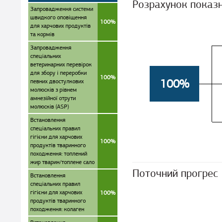
Розрахунок показ
Запровадження системи
швидкого оповіщення
100%
для харчових продуктів
та кормів
Запровадження
спеціальних
ветеринарних перевірок
для збору і переробки
100%
100%
певних двостулкових
молюсків з рівнем
амнезійної отрути
молюсків (ASP)
Встановлення
спеціальних правил
гігієни для харчових
100%
продуктів тваринного
походження: топлений
жир тварин/топлене сало
Поточний прогрес
Встановлення
спеціальних правил
гігієни для харчових
100%
продуктів тваринного
походження: колаген