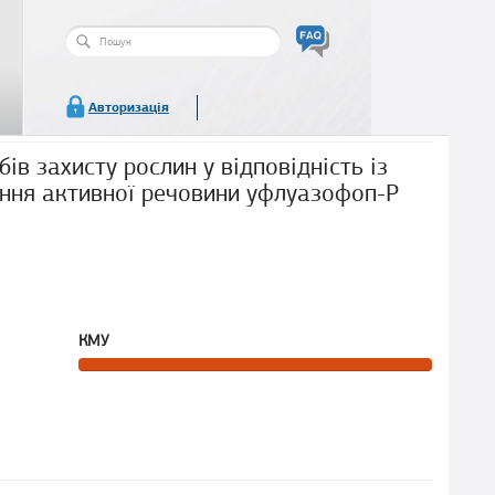
Пошукова
форма
Пошук
Авторизація
ів захисту рослин у відповідність із
ння активної речовини уфлуазофоп-P
КМУ