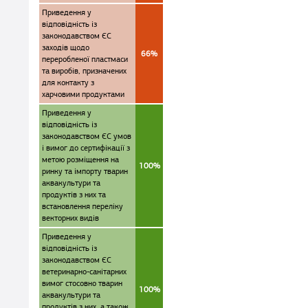
Приведення у
відповідність із
законодавством ЄС
заходів щодо
66%
переробленої пластмаси
та виробів, призначених
для контакту з
харчовими продуктами
Приведення у
відповідність із
законодавством ЄС умов
і вимог до сертифікації з
метою розміщення на
100%
ринку та імпорту тварин
аквакультури та
продуктів з них та
встановлення переліку
векторних видів
Приведення у
відповідність із
законодавством ЄС
ветеринарно-санітарних
вимог стосовно тварин
100%
аквакультури та
продуктів з них, а також