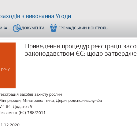
 заходів з виконання Угоди
ТИКА
ДОКУМЕНТИ
ГРОМАДСЬКИЙ КОНТРОЛЬ
Приведення процедур реєстрації засоб
законодавством ЄС: щодо затвердже
 року
Реєстрація засобів захисту рослин
Мінприроди, Мінагрополітики, Держпродспоживслужба
IV.4.64, Додаток V
Регламент (ЄС) 788/2011
31.12.2020