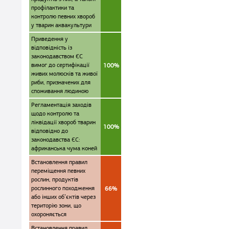
профілактики та
контролю певних хвороб
у тварин аквакультури
Приведення у
відповідність із
законодавством ЄС
вимог до сертифікації
100%
живих молюсків та живої
риби, призначених для
споживання людиною
Регламентація заходів
щодо контролю та
ліквідації хвороб тварин
100%
відповідно до
законодавства ЄС:
африканська чума коней
Встановлення правил
переміщення певних
рослин, продуктів
рослинного походження
66%
або інших об’єктів через
територію зони, що
охороняється
Встановлення правил