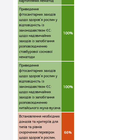
картопляних нематод
Приведення
фітосанітарних заходів
щодо здоров’я рослин у
відповідність із
законодавством ЄС:
100%
щодо надзвичайних
заходів із запобігання
розповсюдженню
стовбурової соснової
нематоди
Приведення
фітосанітарних заходів
щодо здоров’я рослин у
відповідність із
законодавством ЄС:
100%
щодо надзвичайних
заходів із запобігання
розповсюдженню
китайського жука-вусача
Встановлення необхідних
доказів та критеріїв для
типів та рівнів
скорочення перевірок
66%
щодо здоров’я рослин,