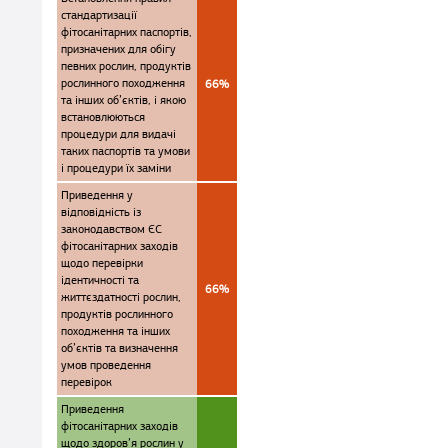
стандартизації
фітосанітарних паспортів,
призначених для обігу
певних рослин, продуктів
рослинного походження
66%
та інших об’єктів, і якою
встановлюються
процедури для видачі
таких паспортів та умови
і процедури їх заміни
Приведення у
відповідність із
законодавством ЄС
фітосанітарних заходів
щодо перевірки
ідентичності та
66%
життєздатності рослин,
продуктів рослинного
походження та інших
об’єктів та визначення
умов проведення
перевірок
Приведення
фітосанітарних заходів
щодо здоров’я рослин у