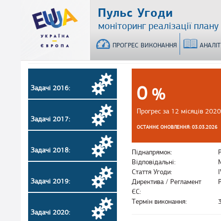
Перейти
Пульс Угоди
до
моніторинг реалізації плану
основного
матеріалу
ПРОГРЕС ВИКОНАННЯ
АНАЛІ
0
Задачі 2016:
%
Прогрес за 12 місяців 2020
Задачі 2017:
ОСТАННЄ ОНОВЛЕННЯ: 03.03.2026
Задачі 2018:
Піднапрямок:
Відповідальні:
Стаття Угоди:
Задачі 2019:
Директива / Регламент
ЄС:
Термін виконання:
Задачі 2020: