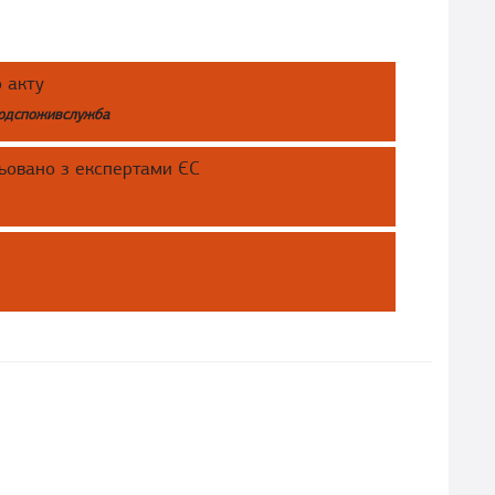
 акту
продспоживслужба
ьовано з експертами ЄС