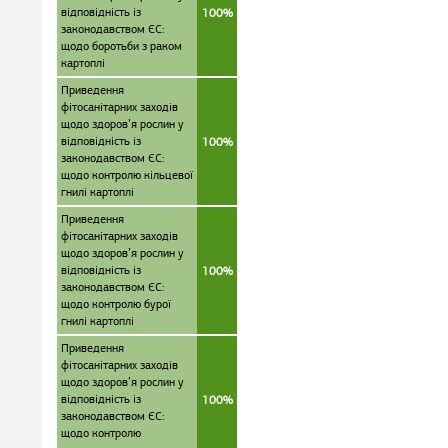
відповідність із
100%
законодавством ЄС:
щодо боротьби з раком
картоплі
Приведення
фітосанітарних заходів
щодо здоров’я рослин у
відповідність із
100%
законодавством ЄС:
щодо контролю кільцевої
гнилі картоплі
Приведення
фітосанітарних заходів
щодо здоров’я рослин у
відповідність із
100%
законодавством ЄС:
щодо контролю бурої
гнилі картоплі
Приведення
фітосанітарних заходів
щодо здоров’я рослин у
відповідність із
100%
законодавством ЄС:
щодо контролю