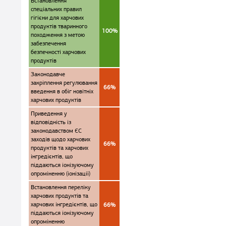
Встановлення
спеціальних правил
гігієни для харчових
продуктів тваринного
100%
походження з метою
забезпечення
безпечності харчових
продуктів
Законодавче
закріплення регулювання
66%
введення в обіг новітніх
харчових продуктів
Приведення у
відповідність із
законодавством ЄС
заходів щодо харчових
66%
продуктів та харчових
інгредієнтів, що
піддаються іонізуючому
опроміненню (іонізації)
Встановлення переліку
харчових продуктів та
харчових інгредієнтів, що
66%
піддаються іонізуючому
опроміненню