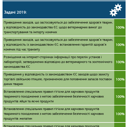
Задачі 2019:
Приведення заходів, що застосовуються до забезпечення здоров'я тварин,
у відповідність до законодавства ЄС: щодо ветеринарних вимог до
100%
транспортування та імпорту конячих
Приведення заходів, що застосовуються до забезпечення здоров’я тварин,
у відповідність із законодавством ЄС: встановлення гарантій здоров’я
100%
конячих під час транзиту
Розміщення на інтернет-сторінках інформації про перелік установ і
лабораторій, затверджених відповідно до ветеринарного та зоотехнічного
100%
законодавства ЄС
Приведення у відповідність із законодавством ЄС заходів щодо захисту
торгівлі свійською птицею, призначеною для поповнення запасів поставок
100%
диких тварин
Встановлення спеціальних правил гігієни для харчових продуктів
тваринного походження з метою забезпечення безпечності харчових
100%
продуктів: яйця та яєчні продукти
Встановлення спеціальних правил гігієни для харчових продуктів
тваринного походження з метою забезпечення безпечності харчових
100%
продуктів: желатин
Встановлення спеціальних правил гігієни для харчових продуктів