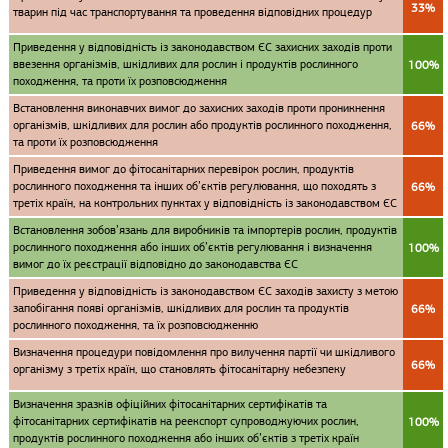
33%
тварин під час транспортування та проведення відповідних процедур
Приведення у відповідність із законодавством ЄС захисних заходів проти
ввезення організмів, шкідливих для рослин і продуктів рослинного
100%
походження, та проти їх розповсюдження
Встановлення виконавчих вимог до захисних заходів проти проникнення
організмів, шкідливих для рослин або продуктів рослинного походження,
66%
та проти їх розповсюдження
Приведення вимог до фітосанітарних перевірок рослин, продуктів
рослинного походження та інших об’єктів регулювання, що походять з
66%
третіх країн, на контрольних пунктах у відповідність із законодавством ЄС
Встановлення зобов’язань для виробників та імпортерів рослин, продуктів
рослинного походження або інших об’єктів регулювання і визначення
100%
вимог до їх реєстрації відповідно до законодавства ЄС
Приведення у відповідність із законодавством ЄС заходів захисту з метою
запобігання появі організмів, шкідливих для рослин та продуктів
66%
рослинного походження, та їх розповсюдженню
Визначення процедури повідомлення про вилучення партії чи шкідливого
66%
організму з третіх країн, що становлять фітосанітарну небезпеку
Визначення зразків офіційних фітосанітарних сертифікатів та
фітосанітарних сертифікатів на реекспорт супроводжуючих рослин,
100%
продуктів рослинного походження або інших об’єктів з третіх країн