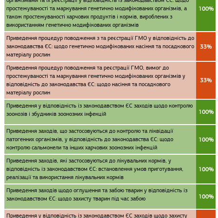
організмами та їх реєстрації у відповідність із законодавством ЄС: щодо
простежуваності та маркування генетично модифікованих організмів, а
100%
також простежуваності харчових продуктів і кормів, вироблених з
використанням генетично модифікованих організмів
Приведення процедур поводження з та реєстрації ГМО у відповідність до
законодавства ЄС: щодо генетично модифікованих насіння та посадкового
33%
матеріалу рослин
Приведення процедур поводження та реєстрації ГМО, вимог до
простежуваності та маркування генетично модифікованих організмів у
33%
відповідність до законодавства ЄС: щодо насіння та посадкового
матеріалу рослин
Приведення у відповідність із законодавством ЄС заходів щодо контролю
100%
зоонозів і збудників зоонозних інфекцій
Приведення заходів, що застосовуються до контролю та ліквідації
патогенних організмів, у відповідність до законодавства ЄС: щодо
100%
контролю сальмонели та інших харчових зоонозних інфекцій
Приведення заходів, які застосовуються до лікувальних кормів, у
відповідність із законодавством ЄС: встановлення умов приготування,
100%
реалізації та використання лікувальних кормів
Приведення заходів щодо оглушення та забою тварин у відповідність із
100%
законодавством ЄС: щодо захисту тварин під час забою
Приведення у відповідність із законодавством ЄС заходів щодо захисту