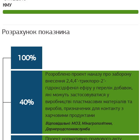
КМУ
Розрахунок показника
100%
Розроблено проект наказу про заборону
внесення 2,4,4’-трихлоро-2’-
гідроксідіфеніл ефіру у перелік добавок,
які можуть застосовуватися у
40%
виробництві пластмасових матеріалів та
виробів, призначених для контакту з
харчовими продуктами
Відповідальні: МОЗ, Мінагрополітики,
Держпродспоживслужба
Проект нормативно-правового акту