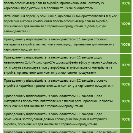
пластмасових матеріалів та виробів, призначених для контакту із
100%
харчовими продуктами, у відповідність із законодавством ЄС
Встановлення переліку замінників, що повинні використовуватися під час
перевірки міграції компонентів пластмасових матеріалів та виробів,
100%
призначених для контакту з харчовими продуктами, відповідно до
законодавства ЄС
Приведення у відповідність із законодавством ЄС заходів стосовно
матеріалів і виробів, які містять вінілхлорид і призначені для контакту з
100%
харчовими продуктами
Приведення у відповідність із законодавством ЄС заходів щодо
невключення 2,4,4’-трихлоро-2’-гідроксідіфеніл ефіру у перелік добавок,
100%
які можуть застосовуватися у виробництві пластмасових матеріалів та
виробів, призначених для контакту з харчовими продуктами
Приведення у відповідність із законодавством ЄС заходів стосовно
100%
виробів з кераміки, призначених для контакту з харчовими продуктами
Приведення у відповідність із законодавством ЄС заходів щодо
матеріалів і предметів, виготовлених з плівки регенерованої целюлози,
100%
призначених для контакту з харчовими продуктами
Приведення у відповідність із законодавством ЄС заходів щодо
обмеження застосування деяких епоксидних похідних в матеріалах і
100%
виробах, призначених для контакту з харчовими продуктами
Приведення у відповідність із законодавством ЄС заходів щодо активних