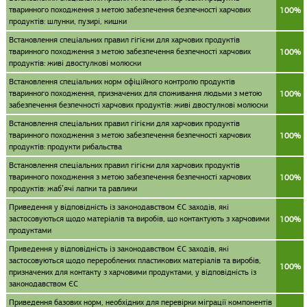
тваринного походження з метою забезпечення безпечності харчових
100%
продуктів: шлунки, пузирі, кишки
Встановлення спеціальних правил гігієни для харчових продуктів
тваринного походження з метою забезпечення безпечності харчових
100%
продуктів: живі двостулкові молюски
Встановлення спеціальних норм офіційного контролю продуктів
тваринного походження, призначених для споживання людьми з метою
100%
забезпечення безпечності харчових продуктів: живі двостулкові молюски
Встановлення спеціальних правил гігієни для харчових продуктів
тваринного походження з метою забезпечення безпечності харчових
100%
продуктів: продукти рибальства
Встановлення спеціальних правил гігієни для харчових продуктів
тваринного походження з метою забезпечення безпечності харчових
100%
продуктів: жаб’ячі лапки та равлики
Приведення у відповідність із законодавством ЄС заходів, які
застосовуються щодо матеріалів та виробів, що контактують з харчовими
100%
продуктами
Приведення у відповідність із законодавством ЄС заходів, які
застосовуються щодо перероблених пластикових матеріалів та виробів,
100%
призначених для контакту з харчовими продуктами, у відповідність із
законодавством ЄС
Приведення базових норм, необхідних для перевірки міграції компонентів