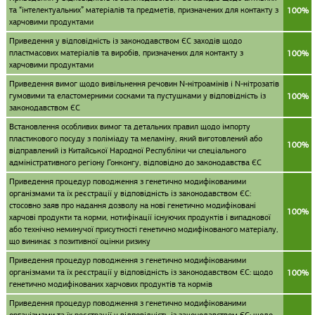
та “інтелектуальних” матеріалів та предметів, призначених для контакту з
100%
харчовими продуктами
Приведення у відповідність із законодавством ЄС заходів щодо
пластмасових матеріалів та виробів, призначених для контакту з
100%
харчовими продуктами
Приведення вимог щодо вивільнення речовин N-нітроамінів і N-нітрозатів
гумовими та еластомерними сосками та пустушками у відповідність із
100%
законодавством ЄС
Встановлення особливих вимог та детальних правил щодо імпорту
пластикового посуду з поліміаду та меламіну, який виготовлений або
100%
відправлений із Китайської Народної Республіки чи спеціального
адміністративного регіону Гонконгу, відповідно до законодавства ЄС
Приведення процедур поводження з генетично модифікованими
організмами та їх реєстрації у відповідність із законодавством ЄС:
стосовно заяв про надання дозволу на нові генетично модифіковані
100%
харчові продукти та корми, нотифікації існуючих продуктів і випадкової
або технічно неминучої присутності генетично модифікованого матеріалу,
що виникає з позитивної оцінки ризику
Приведення процедур поводження з генетично модифікованими
організмами та їх реєстрації у відповідність із законодавством ЄС: щодо
100%
генетично модифікованих харчових продуктів та кормів
Приведення процедур поводження з генетично модифікованими