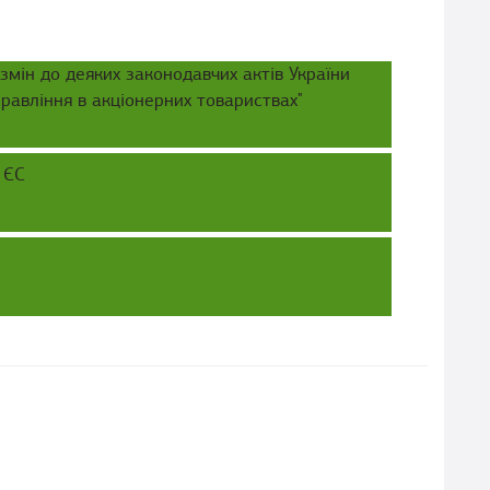
мін до деяких законодавчих актів України
равління в акціонерних товариствах"
 ЄС