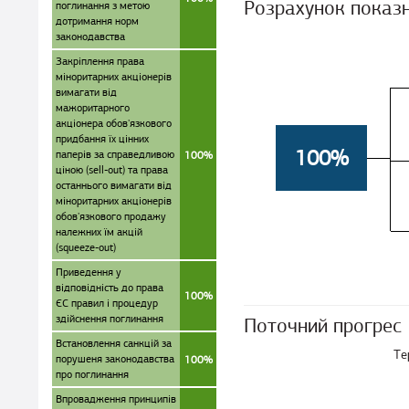
Розрахунок показ
поглинання з метою
дотримання норм
законодавства
Закріплення права
міноритарних акціонерів
вимагати від
мажоритарного
акціонера обов'язкового
придбання їх цінних
100%
паперів за справедливою
100%
ціною (sell-out) та права
останнього вимагати від
міноритарних акціонерів
обов'язкового продажу
належних їм акцій
(squeeze-out)
Приведення у
відповідність до права
100%
ЄС правил і процедур
здійснення поглинання
Поточний прогрес
Встановлення санкцій за
Те
порушеня законодавства
100%
про поглинання
Впровадження принципів