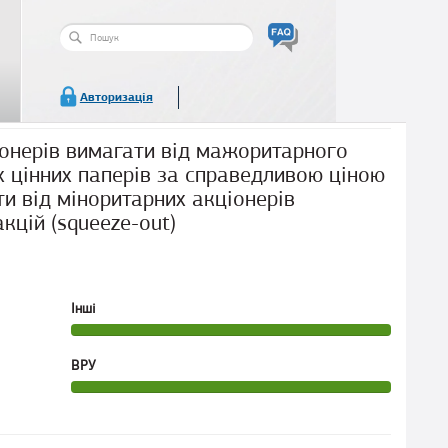
Пошукова
форма
Пошук
Авторизація
іонерів вимагати від мажоритарного
х цінних паперів за справедливою ціною
ти від міноритарних акціонерів
кцій (squeeze-out)
Інші
ВРУ