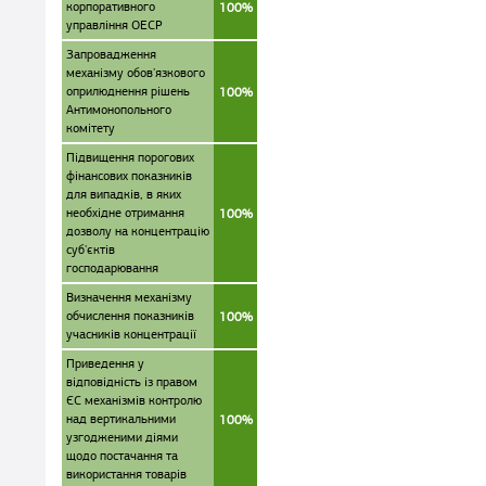
корпоративного
100%
управління ОЕСР
Запровадження
механізму обов'язкового
оприлюднення рішень
100%
Антимонопольного
комітету
Підвищення порогових
фінансових показників
для випадків, в яких
необхідне отримання
100%
дозволу на концентрацію
суб'єктів
господарювання
Визначення механізму
обчислення показників
100%
учасників концентрації
Приведення у
відповідність із правом
ЄС механізмів контролю
над вертикальними
100%
узгодженими діями
щодо постачання та
використання товарів