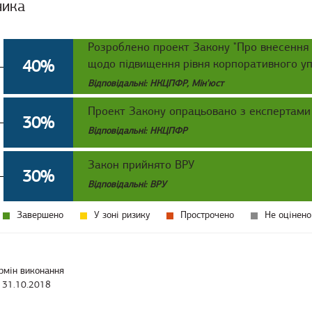
ника
Розроблено проект Закону "Про внесення з
40%
щодо підвищення рівня корпоративного уп
Відповідальні: НКЦПФР, Мін'юст
Проект Закону опрацьовано з експертами
30%
Відповідальні: НКЦПФР
Закон прийнято ВРУ
30%
Відповідальні: ВРУ
Завершено
У зоні ризику
Прострочено
Не оцінено
рмін виконання
31.10.2018