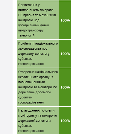
Приведення у
відповідність до права
ЄС правил та механізмів
контролю над
100%
узгодженими діями
щодо трансферу
технологій
Прийняття національного
законодавства про
державну допомогу
100%
субєктам
господарювання
Створення національного
незалежного органу із
повноваженнями
контролю та моніторингу
100%
державної допомоги
субєктам
господарювання
Налагодження системи
моніторингу та контролю
державної допомоги
100%
субєктам
господарювання