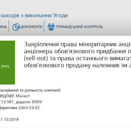
 заходів з виконання Угоди
ТИКА
ДОКУМЕНТИ
ГРОМАДСЬКИЙ КОНТРОЛЬ
Закріплення права міноритарних акц
акціонера обов'язкового придбання ї
(sell-out) та права останнього вимага
обов'язкового продажу належних їм а
 року
Заснування та діяльність компаній
НКЦПФР, Мін'юст
V.13.387, додаток XXXIV
Директива 2004/25/ЄС
31.10.2018