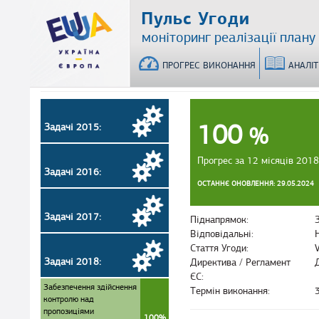
Перейти
Пульс Угоди
до
моніторинг реалізації плану
основного
матеріалу
ПРОГРЕС ВИКОНАННЯ
АНАЛІ
100
Задачі 2015:
%
Прогрес за 12 місяців 2018
Задачі 2016:
ОСТАННЄ ОНОВЛЕННЯ: 29.05.2024
Задачі 2017:
Піднапрямок:
Відповідальні:
Стаття Угоди:
Задачі 2018:
Директива / Регламент
ЄС:
Забезпечення здійснення
Термін виконання:
контролю над
пропозиціями
100%