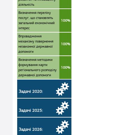
діяльність
Визначення переліку
послуг, що становлять
100%
загальний економічний
інтерес
Впровадження
механізму повернення
100%
незаконної державної
допомоги
Визначення методики
формування карти
100%
регіонального розподілу
державної допомоги
Задачі 2020:
Задачі 2025:
Задачі 2026: