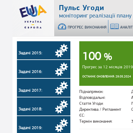
Перейти
Пульс Угоди
до
моніторинг реалізації плану
основного
матеріалу
ПРОГРЕС ВИКОНАННЯ
АНАЛІ
100
Задачі 2015:
%
Прогрес за 12 місяців 2019
Задачі 2016:
ОСТАННЄ ОНОВЛЕННЯ: 29.05.2024
Задачі 2017:
Піднапрямок:
Відповідальні:
Стаття Угоди:
Задачі 2018:
Директива / Регламент
ЄС:
Термін виконання:
Задачі 2019: