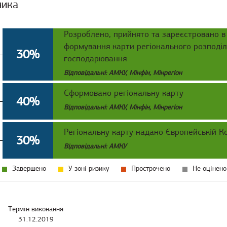
ника
Розроблено, прийнято та зареєстровано 
формування карти регіонального розподіл
30%
господарювання
Відповідальні: АМКУ, Мінфін, Мінрегіон
Сформовано регіональну карту
40%
Відповідальні: АМКУ, Мінфін, Мінрегіон
Регіональну карту надано Європейській Ко
30%
Відповідальні: АМКУ
Завершено
У зоні ризику
Прострочено
Не оцінено
Термін виконання
31.12.2019