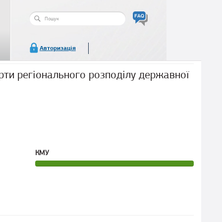
Пошукова
форма
Пошук
Авторизація
ти регіонального розподілу державної
КМУ