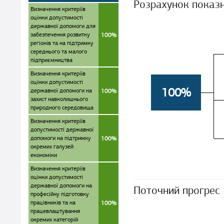
Розрахунок показ
Визначення критеріїв
оцінки допустимості
державної допомоги для
забезпечення розвитку
100%
регіонів та на підтримку
середнього та малого
підприємництва
Визначення критеріїв
оцінки допустимості
100%
державної допомоги на
100%
захист навколишнього
природного середовища
Визначення критеріїв
допустимості державної
допомоги на підтримку
100%
окремих галузей
економіки
Визначення критеріїв
оцінки допустимості
державної допомоги на
Поточний прогрес
професійну підготовку
працівників та на
100%
працевлаштування
окремих категорій