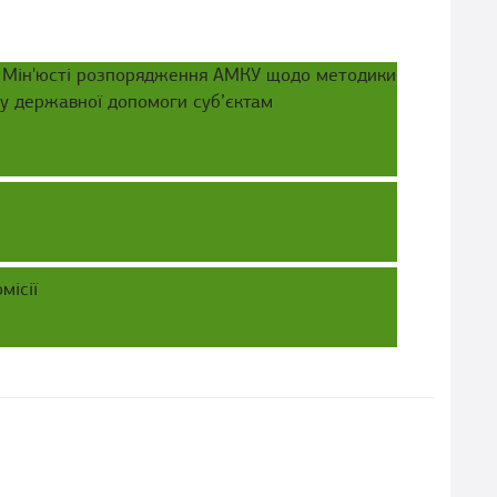
в Мін'юсті розпорядження АМКУ щодо методики
у державної допомоги суб’єктам
місії