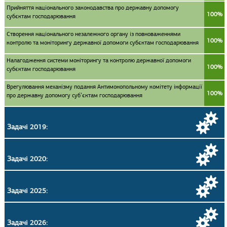
Прийняття національного законодавства про державну допомогу
100%
субєктам господарювання
Створення національного незалежного органу із повноваженнями
100%
контролю та моніторингу державної допомоги субєктам господарювання
Налагодження системи моніторингу та контролю державної допомоги
100%
субєктам господарювання
Врегулювання механізму подання Антимонопольному комітету інформації
100%
про державну допомогу суб’єктам господарювання
Задачі 2019:
Задачі 2020:
Задачі 2025:
Задачі 2026: