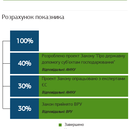
Розрахунок показника
100%
Розроблено проект Закону "Про державну
40%
допомогу суб’єктам господарювання"
Відповідальні: АМКУ
Проект Закону опрацьовано з експертами
30%
ЄС
Відповідальні: АМКУ
Закон прийнято ВРУ
30%
Відповідальні: ВРУ
Завершено