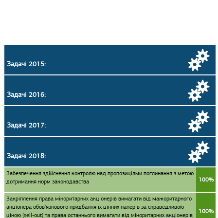
Задачі 2015:
Задачі 2016:
Задачі 2017:
Задачі 2018:
Забезпечення здійснення контролю над пропозиціями поглинання з метою
100%
дотримання норм законодавства
Закріплення права міноритарних акціонерів вимагати від мажоритарного
акціонера обов'язкового придбання їх цінних паперів за справедливою
100%
ціною (sell-out) та права останнього вимагати від міноритарних акціонерів