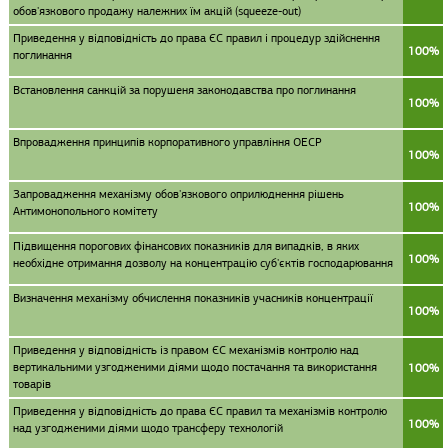
обов'язкового продажу належних їм акцій (squeeze-out)
Приведення у відповідність до права ЄС правил і процедур здійснення
100%
поглинання
Встановлення санкцій за порушеня законодавства про поглинання
100%
Впровадження принципів корпоративного управління ОЕСР
100%
Запровадження механізму обов'язкового оприлюднення рішень
100%
Антимонопольного комітету
Підвищення порогових фінансових показників для випадків, в яких
100%
необхідне отримання дозволу на концентрацію суб'єктів господарювання
Визначення механізму обчислення показників учасників концентрації
100%
Приведення у відповідність із правом ЄС механізмів контролю над
вертикальними узгодженими діями щодо постачання та використання
100%
товарів
Приведення у відповідність до права ЄС правил та механізмів контролю
100%
над узгодженими діями щодо трансферу технологій