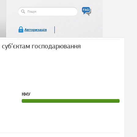
Пошукова
форма
Пошук
Авторизація
 суб’єктам господарювання
КМУ