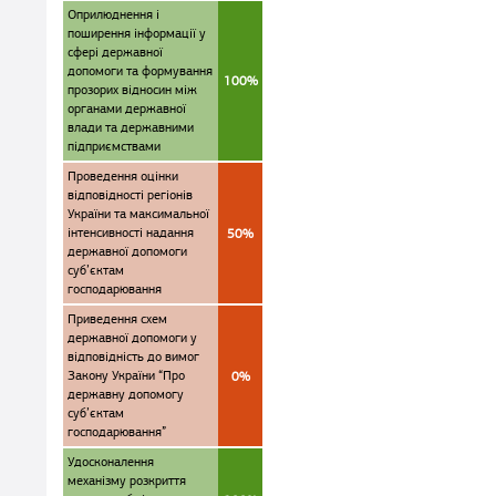
Оприлюднення і
поширення інформації у
сфері державної
допомоги та формування
100%
прозорих відносин між
органами державної
влади та державними
підприємствами
Проведення оцінки
відповідності регіонів
України та максимальної
інтенсивності надання
50%
державної допомоги
суб’єктам
господарювання
Приведення схем
державної допомоги у
відповідність до вимог
Закону України “Про
0%
державну допомогу
суб’єктам
господарювання”
Удосконалення
механізму розкриття