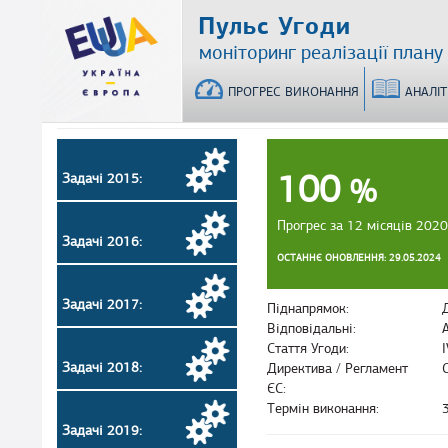
Перейти
Пульс Угоди
до
моніторинг реалізації плану
основного
матеріалу
ПРОГРЕС ВИКОНАННЯ
АНАЛІ
100
Задачі 2015:
%
Прогрес за 12 місяців 2020
Задачі 2016:
ОСТАННЄ ОНОВЛЕННЯ: 29.05.2024
Задачі 2017:
Піднапрямок:
Відповідальні:
Стаття Угоди:
Задачі 2018:
Директива / Регламент
ЄС:
Термін виконання:
Задачі 2019: