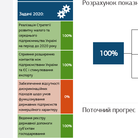
Розрахунок показ
Задачі 2020:
Реалізація Стратегії
розвитку малого та
середнього
100%
підприємництва Україні
на період до 2020 року
100%
Сприяння розширенню
контактів між
підприємствами України
100%
та ЄС і стимулювання
експорту
Забезпечення відсутності
дискримінаційних
підходів щодо умов
0%
функціонування
державних підприємств
Поточний прогрес
комерційного характеру
Ведення реєстру
державної допомоги
100%
суб’єктам
господарювання