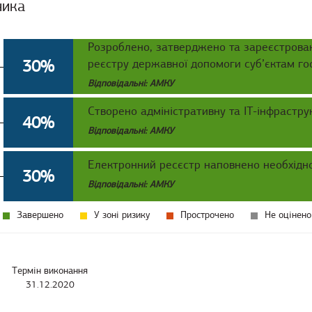
ника
Розроблено, затверджено та зареєстрован
30%
реєстру державної допомоги суб’єктам г
Відповідальні: АМКУ
Створено адміністративну та IT-інфрастру
40%
Відповідальні: АМКУ
Електронний ресєстр наповнено необхідно
30%
Відповідальні: АМКУ
Завершено
У зоні ризику
Прострочено
Не оцінено
Термін виконання
31.12.2020