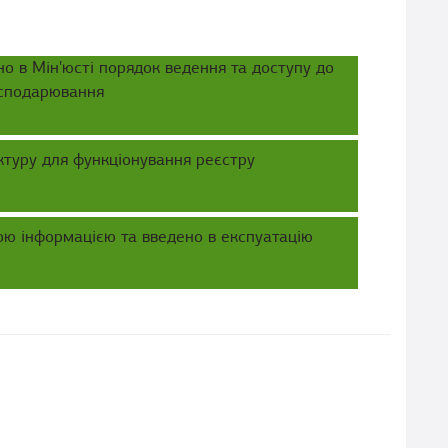
о в Мін'юсті порядок ведення та доступу до
осподарювання
ктуру для функціонування реєстру
ю інформацією та введено в експуатацію