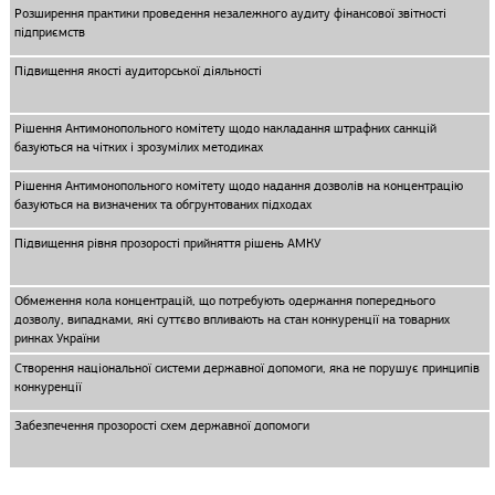
Розширення практики проведення незалежного аудиту фінансової звітності
підприємств
Підвищення якості аудиторської діяльності
Рішення Антимонопольного комітету щодо накладання штрафних санкцій
базуються на чітких і зрозумілих методиках
Рішення Антимонопольного комітету щодо надання дозволів на концентрацію
базуються на визначених та обгрунтованих підходах
Підвищення рівня прозорості прийняття рішень АМКУ
Обмеження кола концентрацій, що потребують одержання попереднього
дозволу, випадками, які суттєво впливають на стан конкуренції на товарних
ринках України
Створення національної системи державної допомоги, яка не порушує принципів
конкуренції
Забезпечення прозорості схем державної допомоги