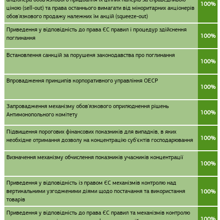
100%
ціною (sell-out) та права останнього вимагати від міноритарних акціонерів
обов'язкового продажу належних їм акцій (squeeze-out)
Приведення у відповідність до права ЄС правил і процедур здійснення
100%
поглинання
Встановлення санкцій за порушеня законодавства про поглинання
100%
Впровадження принципів корпоративного управління ОЕСР
100%
Запровадження механізму обов'язкового оприлюднення рішень
100%
Антимонопольного комітету
Підвищення порогових фінансових показників для випадків, в яких
100%
необхідне отримання дозволу на концентрацію суб'єктів господарювання
Визначення механізму обчислення показників учасників концентрації
100%
Приведення у відповідність із правом ЄС механізмів контролю над
вертикальними узгодженими діями щодо постачання та використання
100%
товарів
Приведення у відповідність до права ЄС правил та механізмів контролю
100%