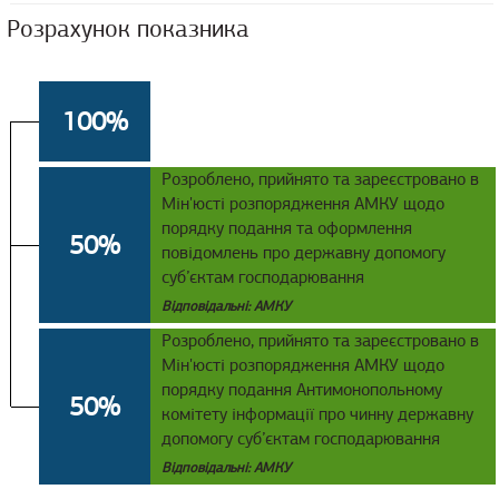
Розрахунок показника
100%
Розроблено, прийнято та зареєстровано в
Мін'юсті розпорядження АМКУ щодо
порядку подання та оформлення
50%
повідомлень про державну допомогу
суб’єктам господарювання
Відповідальні: АМКУ
Розроблено, прийнято та зареєстровано в
Мін'юсті розпорядження АМКУ щодо
порядку подання Антимонопольному
50%
комітету інформації про чинну державну
допомогу суб’єктам господарювання
Відповідальні: АМКУ