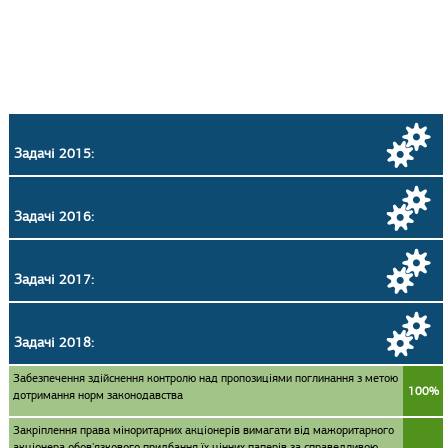
Задачі 2015:
Задачі 2016:
Задачі 2017:
Задачі 2018:
Забезпечення здійснення контролю над пропозиціями поглинання з метою
100%
дотримання норм законодавства
Закріплення права міноритарних акціонерів вимагати від мажоритарного
акціонера обов'язкового придбання їх цінних паперів за справедливою