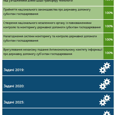
над узгодженими діями щодо трансферу технологій
Прийняття національного законодавства про державну допомогу
100%
субєктам господарювання
Створення національного незалежного органу із повноваженнями
100%
контролю та моніторингу державної допомоги субєктам господарювання
Налагодження системи моніторингу та контролю державної допомоги
100%
субєктам господарювання
Врегулювання механізму подання Антимонопольному комітету інформації
100%
про державну допомогу суб’єктам господарювання
Задачі 2019:
Задачі 2020:
Задачі 2025: