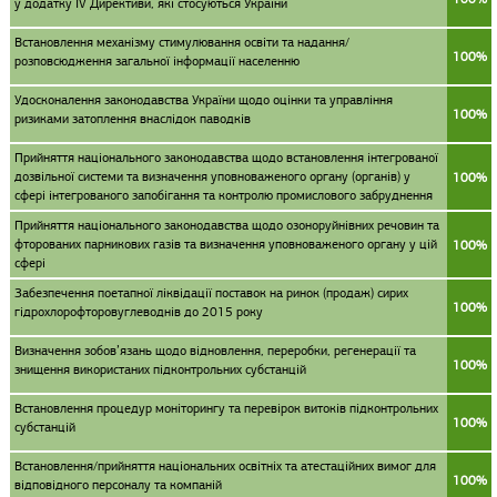
у додатку IV Директиви, які стосуються України
Встановлення механізму стимулювання освіти та надання/
100%
розповсюдження загальної інформації населенню
Удосконалення законодавства України щодо оцінки та управління
100%
ризиками затоплення внаслідок паводків
Прийняття національного законодавства щодо встановлення інтегрованої
дозвільної системи та визначення уповноваженого органу (органів) у
100%
сфері інтегрованого запобігання та контролю промислового забруднення
Прийняття національного законодавства щодо озоноруйнівних речовин та
фторованих парникових газів та визначення уповноваженого органу у цій
100%
сфері
Забезпечення поетапної ліквідації поставок на ринок (продаж) сирих
100%
гідрохлорофторовуглеводнів до 2015 року
Визначення зобов’язань щодо відновлення, переробки, регенерації та
100%
знищення використаних підконтрольних субстанцій
Встановлення процедур моніторингу та перевірок витоків підконтрольних
100%
субстанцій
Встановлення/прийняття національних освітніх та атестаційних вимог для
100%
відповідного персоналу та компаній