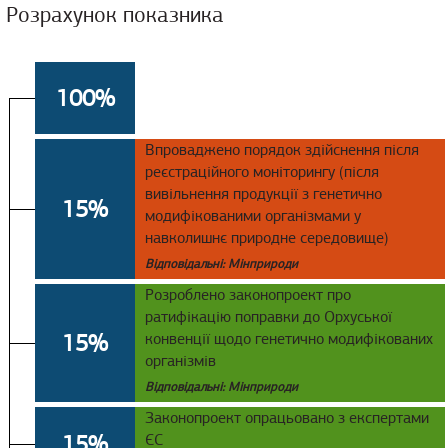
Розрахунок показника
100%
Впроваджено порядок здійснення після
реєстраційного моніторингу (після
вивільнення продукції з генетично
15%
модифікованими організмами у
навколишнє природне середовище)
Відповідальні: Мінприроди
Розроблено законопроект про
ратифікацію поправки до Орхуської
15%
конвенції щодо генетично модифікованих
організмів
Відповідальні: Мінприроди
Законопроект опрацьовано з експертами
15%
ЄС