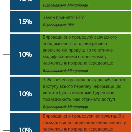
Відповідальні: Мінприроди
Закон прийнято ВРУ
15%
Відповідальні: ВРУ
Впроваджено процедуру завчасного
повідомлення та оцінки ризиків
вивільнення продукції з генетично
10%
модифікованими організмами у
навколишнє природне середовище
Відповідальні: Мінприроди
Забезпечено розміщення для публічного
доступу всього переліку інформації, до
10%
якого згідно з вимогами Директиви
громадськість має отримати доступ
Відповідальні: Мінприроди
Впроваджено процедури консультацій з
громадськістю щодо щодо вивільнення у
10%
навколишнє природне середовище