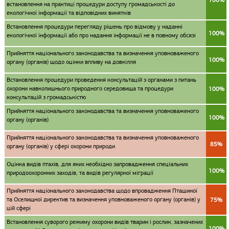
100%
встановлення на практиці процедури доступу громадськості до
екологічної інформації та відповідних винятків
Встановлення процедури перегляду рішень про відмову у наданні
100%
екологічної інформації або про надання інформації не в повному обсязі
Прийняття національного законодавства та визначення уповноваженого
100%
органу (органів) щодо оцінки впливу на довкілля
Встановлення процедури проведення консультацій з органами з питань
охорони навколишнього природного середовища та процедури
100%
консультацій з громадськістю
Прийняття національного законодавства та визначення уповноваженого
100%
органу (органів)
Прийняття національного законодавства та визначення уповноваженого
85%
органу (органів) у сфері охорони природи
Оцінка видів птахів, для яких необхідно запровадження спеціальних
100%
природоохоронних заходів, та видів регулярної міграції
Прийняття національного законодавства щодо впровадження Пташиної
та Оселищної директив та визначення уповноваженого органу (органів) у
75%
цій сфері
Встановлення суворого режиму охорони видів тварин і рослин, зазначених
100%