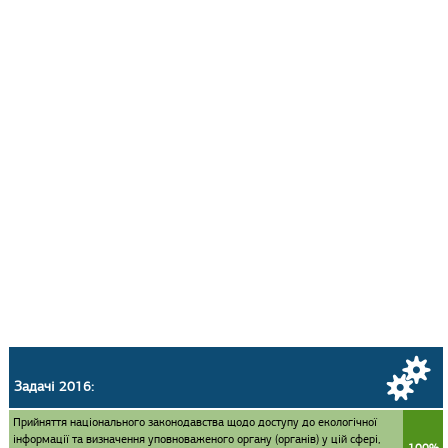
Задачі 2016:
Прийняття національного законодавства щодо доступу до екологічної
інформації та визначення уповноваженого органу (органів) у цій сфері,