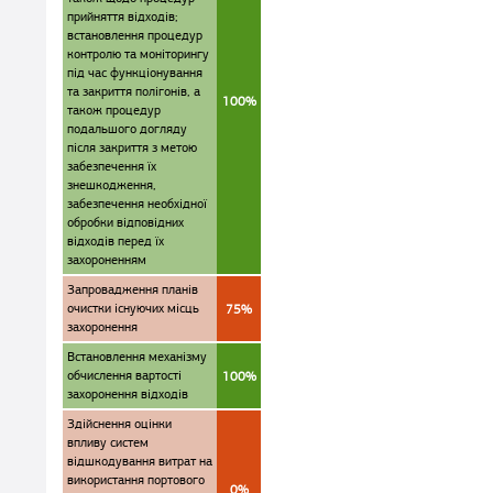
прийняття відходів;
встановлення процедур
контролю та моніторингу
під час функціонування
та закриття полігонів, а
100%
також процедур
подальшого догляду
після закриття з метою
забезпечення їх
знешкодження,
забезпечення необхідної
обробки відповідних
відходів перед їх
захороненням
Запровадження планів
очистки існуючих місць
75%
захоронення
Встановлення механізму
обчислення вартості
100%
захоронення відходів
Здійснення оцінки
впливу систем
відшкодування витрат на
використання портового
0%