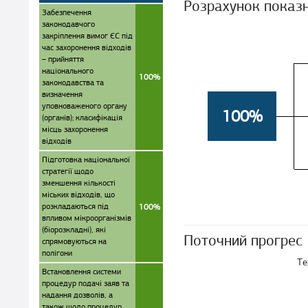
Розрахунок показ
Забезпечення
законодавчого
закріплення вимог ЄС під
час захоронення відходів
– прийняття
національного
100%
законодавства та
визначення
уповноваженого органу
100%
(органів); класифікація
місць захоронення
відходів
Підготовка національної
стратегії щодо
зменшення кількості
міських відходів, що
розкладаються під
100%
впливом мікроорганізмів
(біорозкладні), які
Поточний прогрес
спрямовуються на
полігони
Те
Встановлення системи
процедур подачі заяв та
надання дозволів, а
також щодо процедур