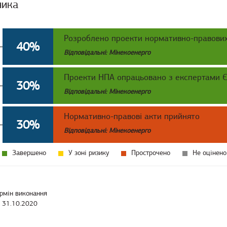
ника
Розроблено проекти нормативно-правових
40%
Відповідальні: Мінекоенерго
Проекти НПА опрацьовано з експертами 
30%
Відповідальні: Мінекоенерго
Нормативно-правові акти прийнято
30%
Відповідальні: Мінекоенерго
Завершено
У зоні ризику
Прострочено
Не оцінено
рмін виконання
31.10.2020