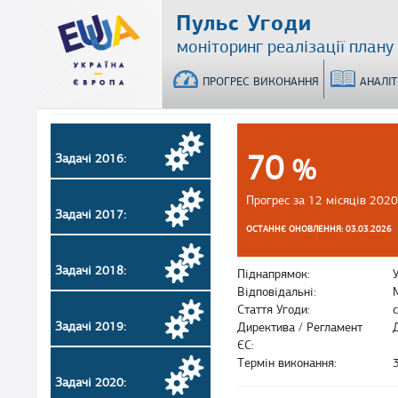
Перейти
Пульс Угоди
до
моніторинг реалізації плану
основного
матеріалу
ПРОГРЕС ВИКОНАННЯ
АНАЛІ
70
Задачі 2016:
%
Прогрес за 12 місяців 2020
Задачі 2017:
ОСТАННЄ ОНОВЛЕННЯ: 03.03.2026
Задачі 2018:
Піднапрямок:
Відповідальні:
Стаття Угоди:
Задачі 2019:
Директива / Регламент
ЄС:
Термін виконання:
Задачі 2020: