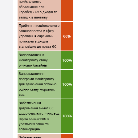
приймального
обладнання для
корабельних відходів та
залишків вантажу
Прийняття національного
законодавства у сфері
управління окремими
66%
потоками відходів
відповідно до права ЄС
Запровадження
моніторингу стану
100%
річкових басейнів
Запровадження
програми моніторингу
для здійснення поточної
100%
оцінки стану морських
вод
Забезпечення
дотримання вимог ЄС
щодо очистки стічних вод
100%
перед скиданням в
уразливих зонах та
агломераціях
Забезпечення