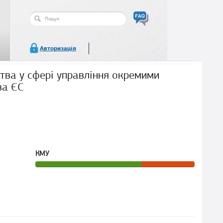
Пошукова
форма
Пошук
Авторизація
тва у сфері управління окремими
ва ЄС
КМУ