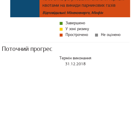
квотами на викиди парникових газів
Відповідальні: Мінекоенерго, Мінфін
Завершено
У зоні ризику
Прострочено
Не оцінено
Поточний прогрес
Термін виконання
31.12.2018