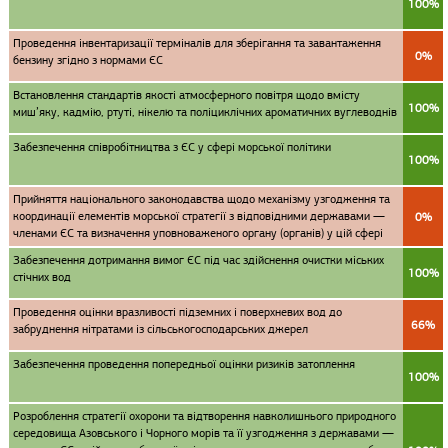
100%
Проведення інвентаризації терміналів для зберігання та завантаження
0%
бензину згідно з нормами ЄС
Встановлення стандартів якості атмосферного повітря щодо вмісту
100%
миш’яку, кадмію, ртуті, нікелю та поліциклічних ароматичних вуглеводнів
Забезпечення співробітництва з ЄС у сфері морської політики
100%
Прийняття національного законодавства щодо механізму узгодження та
координації елементів морської стратегії з відповідними державами —
0%
членами ЄС та визначення уповноваженого органу (органів) у цій сфері
Забезпечення дотримання вимог ЄС під час здійснення очистки міських
100%
стічних вод
Проведення оцінки вразливості підземних і поверхневих вод до
66%
забруднення нітратами із сільськогосподарських джерел
Забезпечення проведення попередньої оцінки ризиків затоплення
100%
Розроблення стратегії охорони та відтворення навколишнього природного
середовища Азовського і Чорного морів та її узгодження з державами —