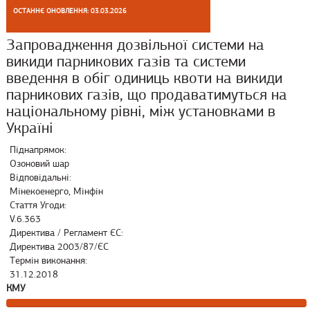
ОСТАННЄ ОНОВЛЕННЯ: 03.03.2026
Запровадження дозвільної системи на
викиди парникових газів та системи
введення в обіг одиниць квоти на викиди
парникових газів, що продаватимуться на
національному рівні, між установками в
Україні
Піднапрямок:
Озоновий шар
Відповідальні:
Мінекоенерго, Мінфін
Стаття Угоди:
V.6.363
Директива / Регламент ЄС:
Директива 2003/87/ЄС
Термін виконання:
31.12.2018
КМУ