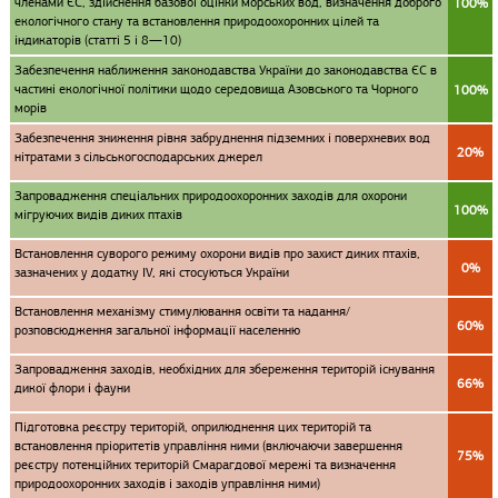
членами ЄС, здійснення базової оцінки морських вод, визначення доброго
100%
екологічного стану та встановлення природоохоронних цілей та
індикаторів (статті 5 і 8—10)
Забезпечення наближення законодавства України до законодавства ЄС в
частині екологічної політики щодо середовища Азовського та Чорного
100%
морів
Забезпечення зниження рівня забруднення підземних і поверхневих вод
20%
нітратами з сільськогосподарських джерел
Запровадження спеціальних природоохоронних заходів для охорони
100%
мігруючих видів диких птахів
Встановлення суворого режиму охорони видів про захист диких птахів,
0%
зазначених у додатку IV, які стосуються України
Встановлення механізму стимулювання освіти та надання/
60%
розповсюдження загальної інформації населенню
Запровадження заходів, необхідних для збереження територій існування
66%
дикої флори і фауни
Підготовка реєстру територій, оприлюднення цих територій та
встановлення пріоритетів управління ними (включаючи завершення
75%
реєстру потенційних територій Смарагдової мережі та визначення
природоохоронних заходів і заходів управління ними)