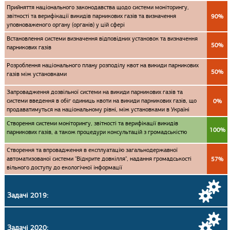
Прийняття національного законодавства щодо системи моніторингу,
звітності та верифікації викидів парникових газів та визначення
90%
уповноваженого органу (органів) у цій сфері
Встановлення системи визначення відповідних установок та визначення
50%
парникових газів
Розроблення національного плану розподілу квот на викиди парникових
50%
газів між установками
Запровадження дозвільної системи на викиди парникових газів та
системи введення в обіг одиниць квоти на викиди парникових газів, що
0%
продаватимуться на національному рівні, між установками в Україні
Створення системи моніторингу, звітності та верифікації викидів
100%
парникових газів, а також процедури консультацій з громадськістю
Створення та впровадження в експлуатацію загальнодержавної
автоматизованої системи "Відкрите довкілля", надання громадськості
57%
вільного доступу до екологічної інформації
Задачі 2019:
Задачі 2020: