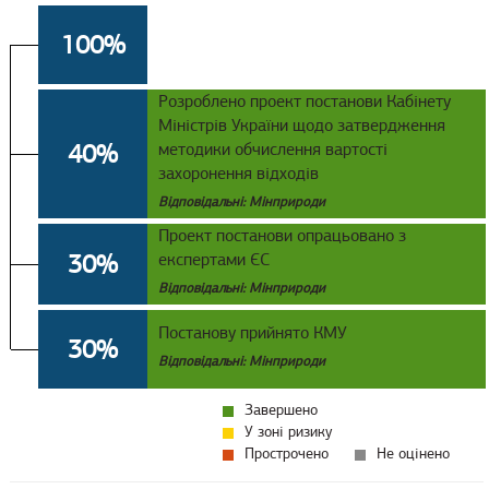
100%
Розроблено проект постанови Кабінету
Міністрів України щодо затвердження
40%
методики обчислення вартості
захоронення відходів
Відповідальні: Мінприроди
Проект постанови опрацьовано з
30%
експертами ЄС
Відповідальні: Мінприроди
Постанову прийнято КМУ
30%
Відповідальні: Мінприроди
Завершено
У зоні ризику
Прострочено
Не оцінено