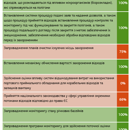
відходів, що розкладаються під впливом мікроорганізмів (біорозкладні),
100%
які спрямовуються на полігони
Встановлення системи процедур подачі заяв та надання дозволів, а також
щодо процедур прийняття відходів; встановлення процедур контролю та
моніторингу під час функціонування та закриття полігонів, а також
100%
процедур подальшого догляду після закриття з метою забезпечення їх
знешкодження, забезпечення необхідної обробки відповідних відходів
перед їх захороненням
Запровадження планів очистки існуючих місць захоронення
75%
Встановлення механізму обчислення вартості захоронення відходів
100%
Здійснення оцінки впливу систем відшкодування витрат на використання
портового приймального обладнання для корабельних відходів та
0%
залишків вантажу
Прийняття національного законодавства у сфері управління окремими
66%
потоками відходів відповідно до права ЄС
Запровадження моніторингу стану річкових басейнів
100%
Запровадження програми моніторингу для здійснення поточної оцінки
100%