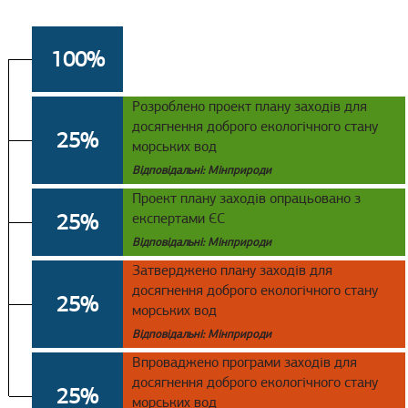
100%
Розроблено проект плану заходів для
досягнення доброго екологічного стану
25%
морських вод
Відповідальні: Мінприроди
Проект плану заходів опрацьовано з
25%
експертами ЄС
Відповідальні: Мінприроди
Затверджено плану заходів для
досягнення доброго екологічного стану
25%
морських вод
Відповідальні: Мінприроди
Впроваджено програми заходів для
досягнення доброго екологічного стану
25%
морських вод