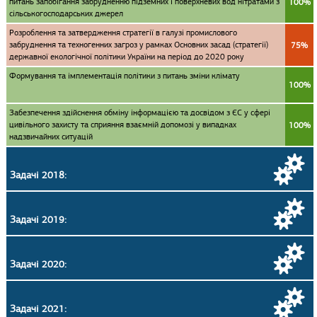
питань запобігання забрудненню підземних і поверхневих вод нітратами з
100%
сільськогосподарських джерел
Розроблення та затвердження стратегії в галузі промислового
забруднення та техногенних загроз у рамках Основних засад (стратегії)
75%
державної екологічної політики України на період до 2020 року
Формування та імплементація політики з питань зміни клімату
100%
Забезпечення здійснення обміну інформацією та досвідом з ЄС у сфері
цивільного захисту та сприяння взаємній допомозі у випадках
100%
надзвичайних ситуацій
Задачі 2018:
Задачі 2019:
Задачі 2020:
Задачі 2021: