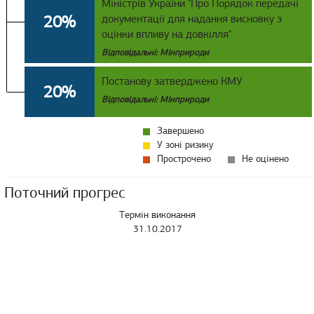
Міністрів України "Про Порядок передачі
20%
документації для надання висновку з
оцінки впливу на довкілля"
Відповідальні: Мінприроди
Постанову затверджено КМУ
20%
Відповідальні: Мінприроди
Завершено
У зоні ризику
Прострочено
Не оцінено
Поточний прогрес
Термін виконання
31.10.2017