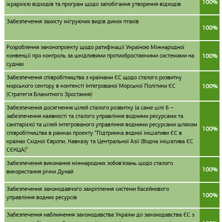
100%
ієрархією відходів та програм щодо запобігання утворення відходів
Забезпечення захисту мігруючих видів диких птахів
100%
Розроблення законопроекту щодо ратифікації Україною Міжнародної
конвенції про контроль за шкідливими протиобростаючими системами на
100%
суднах
Забезпечення співробітництва з країнами ЄС щодо сталого розвитку
морського сектору в контексті Інтегрованої Морської Політики ЄС
100%
(Стратегія Блакитного Зростання)
Забезпечення досягнення цілей сталого розвитку (а саме цілі 6 –
забезпечення наявності та сталого управління водними ресурсами та
санітарією) та цілей інтегрованого управління водними ресурсами шляхом
100%
співробітництва в рамках проекту “Підтримка водної ініціативи ЄС в
країнах Східної Європи, Кавказу та Центральної Азії (Водна ініціатива ЄС
СЄКЦА)”
Забезпечення виконання міжнародних зобов'язань щодо сталого
100%
використання річки Дунай
Забезпечення законодавчого закріплення системи басейнового
100%
управління водних ресурсів
Забезпечення наближення законодавства України до законодавства ЄС з