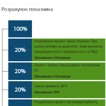
Розрахунок показника
100%
Розроблено проект Закон України "Про
оцінку впливу на довкілля", який визначає
20%
процедури участі громадськості в ОВД
Відповідальні: Мінприроди
Проект Закону опрацьовано експертами
20%
ЄС
Відповідальні: Мінприроди
Закон прийнято ВРУ
20%
Відповідальні: ВРУ
Розроблено проект постанови Кабінету