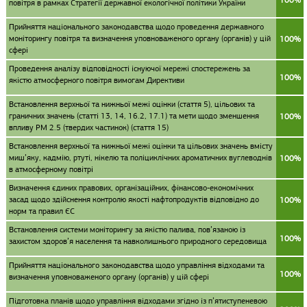
100%
повітря в рамках Стратегії державної екологічної політики України
Прийняття національного законодавства щодо проведення державного
моніторингу повітря та визначення уповноваженого органу (органів) у цій
100%
сфері
Проведення аналізу відповідності існуючої мережі спостережень за
100%
якістю атмосферного повітря вимогам Директиви
Встановлення верхньої та нижньої межі оцінки (стаття 5), цільових та
граничних значень (статті 13, 14, 16.2, 17.1) та мети щодо зменшення
100%
впливу PM 2.5 (твердих частинок) (стаття 15)
Встановлення верхньої та нижньої межі оцінки та цільових значень вмісту
миш’яку, кадмію, ртуті, нікелю та поліциклічних ароматичних вуглеводнів
100%
в атмосферному повітрі
Визначення єдиних правових, організаційних, фінансово-економічних
засад щодо здійснення контролю якості нафтопродуктів відповідно до
100%
норм та правил ЄС
Встановлення системи моніторингу за якістю палива, пов’язаною із
100%
захистом здоров’я населення та навколишнього природного середовища
Прийняття національного законодавства щодо управління відходами та
100%
визначення уповноваженого органу (органів) у цій сфері
Підготовка планів щодо управління відходами згідно із п’ятиступеневою