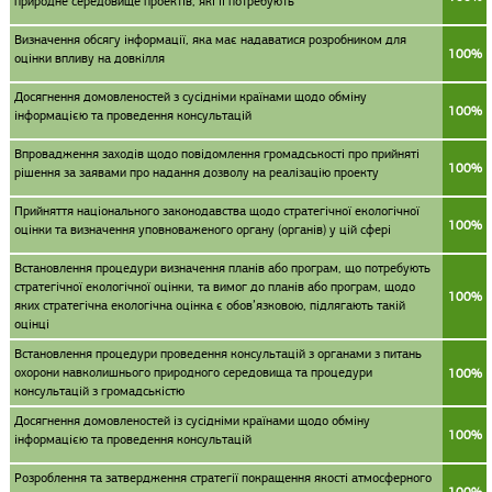
природне середовище проектів, які її потребують
Визначення обсягу інформації, яка має надаватися розробником для
100%
оцінки впливу на довкілля
Досягнення домовленостей з сусідніми країнами щодо обміну
100%
інформацією та проведення консультацій
Впровадження заходів щодо повідомлення громадськості про прийняті
100%
рішення за заявами про надання дозволу на реалізацію проекту
Прийняття національного законодавства щодо стратегічної екологічної
100%
оцінки та визначення уповноваженого органу (органів) у цій сфері
Встановлення процедури визначення планів або програм, що потребують
стратегічної екологічної оцінки, та вимог до планів або програм, щодо
100%
яких стратегічна екологічна оцінка є обов’язковою, підлягають такій
оцінці
Встановлення процедури проведення консультацій з органами з питань
охорони навколишнього природного середовища та процедури
100%
консультацій з громадськістю
Досягнення домовленостей із сусідніми країнами щодо обміну
100%
інформацією та проведення консультацій
Розроблення та затвердження стратегії покращення якості атмосферного