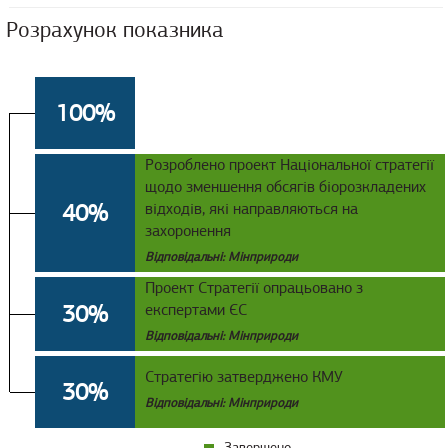
Розрахунок показника
100%
Розроблено проект Національної стратегії
щодо зменшення обсягів біорозкладених
40%
відходів, які направляються на
захоронення
Відповідальні: Мінприроди
Проект Стратегії опрацьовано з
30%
експертами ЄС
Відповідальні: Мінприроди
Стратегію затверджено КМУ
30%
Відповідальні: Мінприроди
Завершено