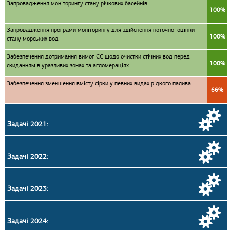
Запровадження моніторингу стану річкових басейнів
100%
Запровадження програми моніторингу для здійснення поточної оцінки
100%
стану морських вод
Забезпечення дотримання вимог ЄС щодо очистки стічних вод перед
100%
скиданням в уразливих зонах та агломераціях
Забезпечення зменшення вмісту сірки у певних видах рідкого палива
66%
Задачі 2021:
Задачі 2022:
Задачі 2023:
Задачі 2024: