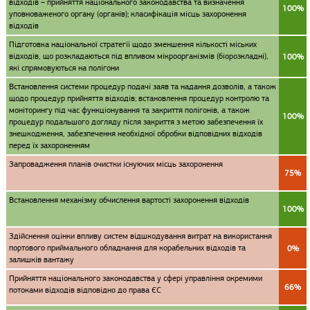
відходів – прийняття національного законодавства та визначення
100%
уповноваженого органу (органів); класифікація місць захоронення
відходів
Підготовка національної стратегії щодо зменшення кількості міських
відходів, що розкладаються під впливом мікроорганізмів (біорозкладні),
100%
які спрямовуються на полігони
Встановлення системи процедур подачі заяв та надання дозволів, а також
щодо процедур прийняття відходів; встановлення процедур контролю та
моніторингу під час функціонування та закриття полігонів, а також
100%
процедур подальшого догляду після закриття з метою забезпечення їх
знешкодження, забезпечення необхідної обробки відповідних відходів
перед їх захороненням
Запровадження планів очистки існуючих місць захоронення
75%
Встановлення механізму обчислення вартості захоронення відходів
100%
Здійснення оцінки впливу систем відшкодування витрат на використання
портового приймального обладнання для корабельних відходів та
0%
залишків вантажу
Прийняття національного законодавства у сфері управління окремими
66%
потоками відходів відповідно до права ЄС