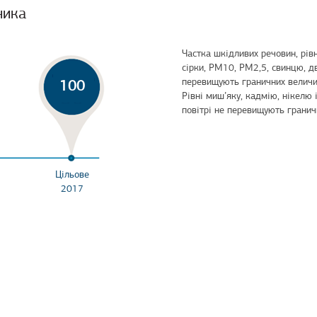
ника
Частка шкідливих речовин, рівн
сірки, РМ10, РМ2,5, свинцю, д
перевищують граничних величин
100
Рівні миш’яку, кадмію, нікелю
повітрі не перевищують грани
Цільове
2017