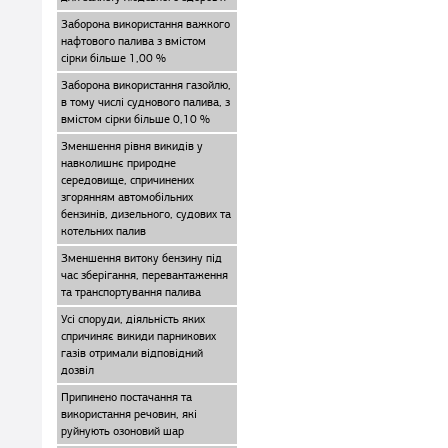
Заборона використання важкого
нафтового палива з вмістом
сірки більше 1,00 %
Заборона використання газойлю,
в тому числі суднового палива, з
вмістом сірки більше 0,10 %
Зменшення рівня викидів у
навколишнє природне
середовище, спричинених
згорянням автомобільних
бензинів, дизельного, судових та
котельних палив
Зменшення витоку бензину під
час зберігання, перевантаження
та транспортування палива
Усі споруди, діяльність яких
спричиняє викиди парникових
газів отримали відповідний
дозвіл
Припинено постачання та
використання речовин, які
руйнують озоновий шар