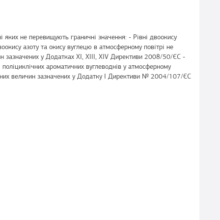
і яких не перевищують граничні значення: - Рівні двоокису
воокису азоту та окису вуглецю в атмосферному повітрі не
 зазначених у Додатках XI, XIII, XIV Директиви 2008/50/ЄС -
 і поліциклічних ароматичних вуглеводнів у атмосферному
чних величин зазначених у Додатку І Директиви № 2004/107/ЄC