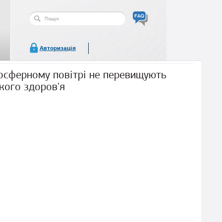
Пошукова
форма
Пошук
Авторизація
мосферному повітрі не перевищують
кого здоров'я