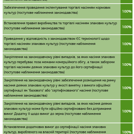
Забезпечення проведення інспектування торгівлі насінням кормових
100%
культур (поступове наближення законодавства)
Встановлення правил виробництва та торгівлі насінням злакових культур
100%
(поступове наближення законодавства)
Приведення у відповідність з законодавством ЄС термінології щодо
торгівлі насінням злакових культур (поступове наближення
100%
законодавства)
Закріплення на законодавчому рівні випадків, за яких насіння злакових
культур перебуває поза межами комерційного обігу, а також заборони
100%
торгівлі насінням деяких злакових культур до його сертифікації
(поступове наближення законодавства)
Закріплення на законодавчому рівні забезпечення розміщення на ринку
насіння деяких злакових культур у якості винятку з вимоги офіційної
100%
сертифікації як "базового" або "сертифікованого" насіння (поступове
наближення законодавства)
Закріплення на законодавчому рівні випадків, за яких насіння деяких
злакових культур може бути офіційно сертифіковано без дотримання
100%
вимог Додатку II щодо вимог до зерна (поступове наближення
законодавства)
Встановлення додаткових вимог до сертифікації насіння злакових
культур, виробленого на власній території (поступове наближення
100%