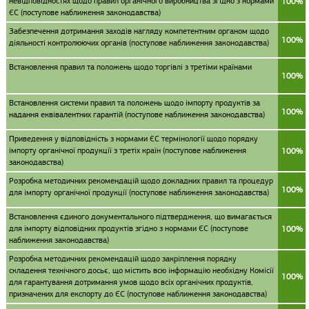
невідповідностях щодо правил органічного виробництва згідно з нормами
100%
ЄС (поступове наближення законодавства)
Забезпечення дотримання заходів нагляду компетентним органом щодо
100%
діяльності контролюючих органів (поступове наближення законодавства)
Встановлення правил та положень щодо торгівлі з третіми країнами
100%
Встановлення системи правил та положень щодо імпорту продуктів за
100%
надання еквівалентних гарантій (поступове наближення законодавства)
Приведення у відповідність з нормами ЄС термінології щодо порядку
імпорту органічної продукції з третіх країн (поступове наближення
100%
законодавства)
Розробка методичних рекомендацій щодо докладних правил та процедур
100%
для імпорту органічної продукції (поступове наближення законодавства)
Встановлення єдиного документального підтвердження, що вимагається
для імпорту відповідних продуктів згідно з нормами ЄС (поступове
100%
наближення законодавства)
Розробка методичних рекомендацій щодо закріплення порядку
складення технічного досьє, що містить всю інформацію необхідну Комісії
100%
для гарантування дотримання умов щодо всіх органічних продуктів,
призначених для експорту до ЄС (поступове наближення законодавства)