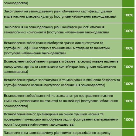
законодавства)
Закріплення на законодавчому рівні обмеження сертифікації деяких
100%
видів насіння злакових культур (поступове наближення законодавства)
Закріплення на законодавчому рівні конфіденційності описання
100%
генеалогічних компонентів (поступове наближення законодавства)
Встановлення зобов'язання відбирати зразки для експертизи та
сертифікації офіційно згідно з прийнятними методами та вимогами
100%
(поступове наближення законодавства)
Встановлення зобов'язання продавати базове та сертифіковане насіння в
однорідних партіях та запечатаних контейнерах (поступове наближення
100%
законодавства)
Встановлення правил запечатування та маркування упаковки базового та
100%
сертифікованого насіння (поступове наближення законодавства)
Встановлення зобов'язання чітко зазначати про протравлення насіння
хімічними речовинами на етикетці та контейнері (поступове наближення
100%
законодавства)
Встановлення вимог до виведення на ринок сумішей насіння та
проведення тимчасових випробувань задля формування альтернативних
100%
норм (поступове наближення законодавства)
Закріплення на законодавчому рівні вимог до розміщення на ринку