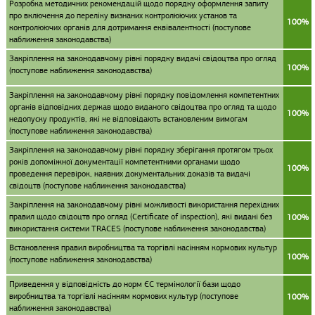
Розробка методичних рекомендацій щодо порядку оформлення запиту
про включення до переліку визнаних контролюючих установ та
100%
контролюючих органів для дотримання еквівалентності (поступове
наближення законодавства)
Закріплення на законодавчому рівні порядку видачі свідоцтва про огляд
100%
(поступове наближення законодавства)
Закріплення на законодавчому рівні порядку повідомлення компетентних
органів відповідних держав щодо виданого свідоцтва про огляд та щодо
100%
недопуску продуктів, які не відповідають встановленим вимогам
(поступове наближення законодавства)
Закріплення на законодавчому рівні порядку зберігання протягом трьох
років допоміжної документації компетентними органами щодо
100%
проведення перевірок, наявних документальних доказів та видачі
свідоцтв (поступове наближення законодавства)
Закріплення на законодавчому рівні можливості використання перехідних
правил щодо свідоцтв про огляд (Certificate of inspection), які видані без
100%
використання системи TRACES (поступове наближення законодавства)
Встановлення правил виробництва та торгівлі насінням кормових культур
100%
(поступове наближення законодавства)
Приведення у відповідність до норм ЄС термінології бази щодо
виробництва та торгівлі насінням кормових культур (поступове
100%
наближення законодавства)