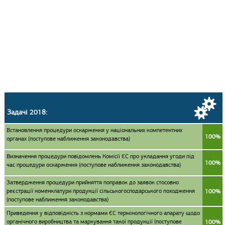
Задачі 2018:
Встановлення процедури оскарження у національних компетентних
100%
органах (поступове наближення законодавства)
Визначення процедури повідомлень Комісії ЄС про укладання угоди під
100%
час процедури оскарження (поступове наближення законодавства)
Затвердження процедури прийняття поправок до заявок стосовно
реєстрації номенклатури продукції сільськогосподарського походження
100%
(поступове наближення законодавства)
Приведення у відповідність з нормами ЄС термінологічного апарату щодо
органічного виробництва та маркування такої продукції (поступове
100%