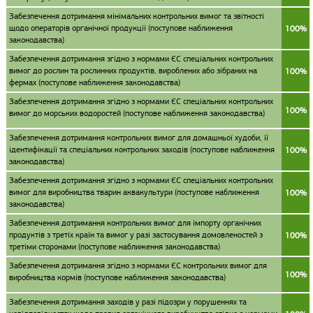
Забезпечення дотримання мінімальних контрольних вимог та звітності
щодо операторів органічної продукції (поступове наближення
100%
законодавства)
Забезпечення дотримання згідно з нормами ЄС спеціальних контрольних
вимог до рослин та рослинних продуктів, вироблених або зібраних на
100%
фермах (поступове наближення законодавства)
Забезпечення дотримання згідно з нормами ЄС спеціальних контрольних
100%
вимог до морських водоростей (поступове наближення законодавства)
Забезпечення дотримання контрольних вимог для домашньої худоби, її
ідентифікації та спеціальних контрольних заходів (поступове наближення
100%
законодавства)
Забезпечення дотримання згідно з нормами ЄС спеціальних контрольних
вимог для виробництва тварин аквакультури (поступове наближення
100%
законодавства)
Забезпечення дотримання контрольних вимог для імпорту органічних
продуктів з третіх країн та вимог у разі застосування домовленостей з
100%
третіми сторонами (поступове наближення законодавства)
Забезпечення дотримання згідно з нормами ЄС контрольних вимог для
100%
виробництва кормів (поступове наближення законодавства)
Забезпечення дотримання заходів у разі підозри у порушеннях та