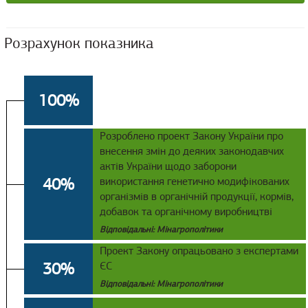
Розрахунок показника
100%
Розроблено проект Закону України про
внесення змін до деяких законодавчих
актів України щодо заборони
40%
використання генетично модифікованих
організмів в органічній продукції, кормів,
добавок та органічному виробництві
Відповідальні: Мінагрополітики
Проект Закону опрацьовано з експертами
30%
ЄС
Відповідальні: Мінагрополітики