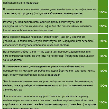
наближення законодавства)
Встановлення правил запечатування упаковки базового, сертифікованого
100%
та насіння для продажу (поступове наближення законодавства)
Розглянути можливість встановлення правил запечатування та
маркування невеликих упаковок офіційно або під офіційним наглядом
100%
(поступове наближення законодавства)
Встановлення правил перевірки справжності насіння у невеликих
упаковках, а також процедури запечатування, маркування та перевірки
100%
справжності (поступове наближення законодавства)
Встановлення зобов'язання чітко зазначати про протравлення насіння
хімічними речовинами на етикетці та контейнері (поступове наближення
100%
законодавства)
Встановлення вимог до виведення на ринок сумішей насіння, та
проведення тимчасових випробувань задля формування альтернативних
100%
норм (поступове наближення законодавства)
Закріплення на законодавчому рівні заборони торгових обмежень щодо
насіння, яке відповідає встановленим вимогам (поступове наближення
100%
законодавства)
Закріплення на законодавчому рівні вимог до розміщення на ринку
насіння першого покоління з основного насіння та рівноцінності насіння,
100%
виробленого з основного насіння та насіння першого покоління (поступове
наближення законодавства)