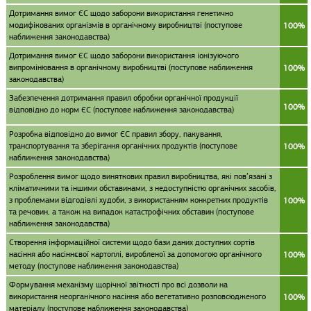
Дотримання вимог ЄС щодо заборони використання генетично
модифікованих організмів в органічному виробництві (поступове
100%
наближення законодавства)
Дотримання вимог ЄС щодо заборони використання іонізуючого
випромінювання в органічному виробництві (поступове наближення
100%
законодавства)
Забезпечення дотримання правил обробки органічної продукції
100%
відповідно до норм ЄС (поступове наближення законодавства)
Розробка відповідно до вимог ЄС правил збору, пакування,
транспортування та зберігання органічних продуктів (поступове
100%
наближення законодавства)
Розроблення вимог щодо виняткових правил виробництва, які пов’язані з
кліматичними та іншими обставинами, з недоступністю органічних засобів,
з проблемами відгодівлі худоби, з використанням конкретних продуктів
100%
та речовин, а також на випадок катастрофічних обставин (поступове
наближення законодавства)
Створення інформаційної системи щодо бази даних доступних сортів
насіння або насіннєвої картоплі, виробленої за допомогою органічного
100%
методу (поступове наближення законодавства)
Формування механізму щорічної звітності про всі дозволи на
використання неорганічного насіння або вегетативно розповсюдженого
100%
матеріалу (поступове наближення законодавства)