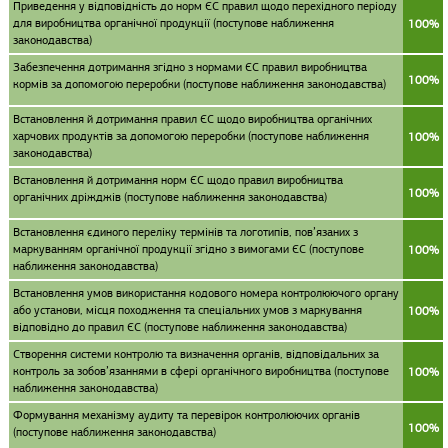
Приведення у відповідність до норм ЄС правил щодо перехідного періоду
для виробництва органічної продукції (поступове наближення
100%
законодавства)
Забезпечення дотримання згідно з нормами ЄС правил виробництва
100%
кормів за допомогою переробки (поступове наближення законодавства)
Встановлення й дотримання правил ЄС щодо виробництва органічних
харчових продуктів за допомогою переробки (поступове наближення
100%
законодавства)
Встановлення й дотримання норм ЄС щодо правил виробництва
100%
органічних дріжджів (поступове наближення законодавства)
Встановлення єдиного переліку термінів та логотипів, пов’язаних з
маркуванням органічної продукції згідно з вимогами ЄС (поступове
100%
наближення законодавства)
Встановлення умов використання кодового номера контролюючого органу
або установи, місця походження та спеціальних умов з маркування
100%
відповідно до правил ЄС (поступове наближення законодавства)
Створення системи контролю та визначення органів, відповідальних за
контроль за зобов’язаннями в сфері органічного виробництва (поступове
100%
наближення законодавства)
Формування механізму аудиту та перевірок контролюючих органів
100%
(поступове наближення законодавства)