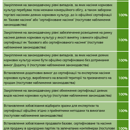
Закріплення на законодавчому рівні випадків, за яких насіння кормових
культур перебуває поза межами комерційного обігу, а також заборони
торгівлі насінням деяких кормових культур, до їх офіційної сертифікації
100%
як "базове насіння" або "сертифіковане насіння" (поступове наближення
законодавства)
Закріплення на законодавчому рівні забезпечення розміщення на ринку
насіння деяких кормових культур у якості винятку з вимоги офіційної
100%
сертифікації як "базового або сертифікованого насіння" (поступове
наближення законодавства)
Закріплення на законодавчому рівні випадків, за яких насіння деяких
кормових культур може бути офіційно сертифіковано без дотримання
100%
вимог Додатку II (поступове наближення законодавства)
Встановлення додаткових вимог до сертифікації та експертизи насіння
кормових культур, виробленого на власній території та призначеного на
100%
продаж (поступове наближення законодавства)
Закріплення на законодавчому рівні обмеження сертифікації деяких
100%
видів насіння кормових культур (поступове наближення законодавства)
Встановлення зобов'язання відбирати зразки для експертизи та
сертифікації офіційно згідно з прийнятними методами та вимогами
100%
(поступове наближення законодавства)
Встановлення зобов'язання продавати базове, сертифіковане та насіння
для продажу в однорідних партіях та запечатаних контейнерах (поступове
100%