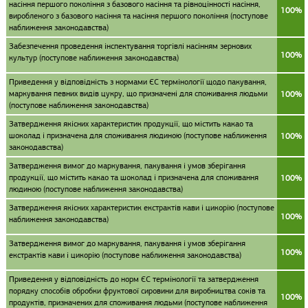
насіння першого покоління з базового насіння та рівноцінності насіння,
100%
виробленого з базового насіння та насіння першого покоління (поступове
наближення законодавства)
Забезпечення проведення інспектування торгівлі насінням зернових
100%
культур (поступове наближення законодавства)
Приведення у відповідність з нормами ЄС термінології щодо пакування,
маркування певних видів цукру, що призначені для споживання людьми
100%
(поступове наближення законодавства)
Затвердження якісних характеристик продукції, що містить какао та
шоколад і призначена для споживання людиною (поступове наближення
100%
законодавства)
Затвердження вимог до маркування, пакування і умов зберігання
продукції, що містить какао та шоколад і призначена для споживання
100%
людиною (поступове наближення законодавства)
Затвердження якісних характеристик екстрактів кави і цикорію (поступове
100%
наближення законодавства)
Затвердження вимог до маркування, пакування і умов зберігання
100%
екстрактів кави і цикорію (поступове наближення законодавства)
Приведення у відповідність до норм ЄС термінології та затвердження
порядку способів обробки фруктової сировини для виробництва соків та
100%
продуктів, призначених для споживання людьми (поступове наближення