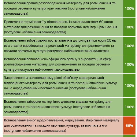
Встановлення правил розповсюдження матеріалу для розмноження та
посадки овочевих культур, крім насіння (поступове наближення
100%
законодавства)
Приведення термінології у відповідність із законодавством ЄС щодо
матеріалу для розмноження та посадки овочевих культур, крім насіння
100%
(поступове наближення законодавства)
Встановлення зобов’язання постачальників дотримуватися норм ЄС на
всіх стадіях виробництва та реалізації матеріалу для розмноження та
100%
посадки овочевих культур (поступове наближення законодавства)
Встановлення повноважень офіційного органу з акредитації в сфері
розповсюдження матеріалу для розмноження та посадки овочевих
100%
культур (поступове наближення законодавства)
Закріплення на законодавчому рівні обов’язку щодо реалізації
відповідного матеріалу для розмноження та посадки овочевих культур
100%
лише акредитованими постачальниками (поступове наближення
законодавства)
Встановлення заборони на торгівлю деякими видами матеріалу для
розмноження та посадки овочевих культур (поступове наближення
100%
законодавства)
Встановлення вимог щодо пакування, маркування, зберігання матеріалу
для розмноження та посадки овочевих культур, та винятків з них
66%
(поступове наближення законодавства)