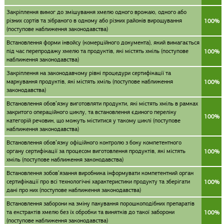
Закріплення вимог до змішування хмелю одного врожаю, одного або
різних сортів та зібраного в одному або різних районів вирощування
100%
(поступове наближення законодавства)
Встановлення форми інвойсу (комерційного документа), який вимагається
під час перепродажу хмелю та продуктів, які містять хміль (поступове
100%
наближення законодавства)
Закріплення на законодавчому рівні процедури сертифікації та
маркування продуктів, які містять хміль (поступове наближення
100%
законодавства)
Встановлення обов’язку виготовляти продукти, які містять хміль в рамках
закритого операційного циклу, та встановлення єдиного переліку
100%
категорій речовин, що можуть міститися у такому циклі (поступове
наближення законодавства)
Встановлення обов’язку офіційного контролю з боку компетентного
органу сертифікації за процесом виготовлення продуктів, які містять
100%
хміль (поступове наближення законодавства)
Встановлення зобов’язання виробника інформувати компетентний орган
сертифікації про всі технологічні характеристики продукту та зберігати
100%
дані про них (поступове наближення законодавства)
Встановлення заборони на зміну пакування порошкоподібних препаратів
та екстрактів хмелю без їх обробки та винятків до такої заборони
100%
(поступове наближення законодавства)