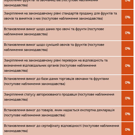
оброблених фруктів та овочівництва (поступове наближення
0%
законодавства)
Закріплення на законодавчому рівні стандартів продажу для фруктів та
0%
овочів та винятків з них (поступове наближення законодавства)
Встановлення вимог щодо даних про овочі та фрукти (поступове
0%
наближення законодавства)
Встановлення вимог щодо сумішей овочів та фруктів (поступове
0%
наближення законодавства)
Закріплення на законодавчому рівні перевірок на відповідність та
визначення відповідальних органів (поступове наближення
0%
законодавства)
Встановлення вимог до бази даних торговців овочами та фруктами
0%
(поступове наближення законодавства)
Закріплення статусу авторизованого продавця (поступове наближення
0%
законодавства)
Встановлення вимог до товарів, яким надається експортна декларація
0%
(поступове наближення законодавства)
Встановлення вимог до сертифікату відповідності (поступове наближення
0%
законодавства)