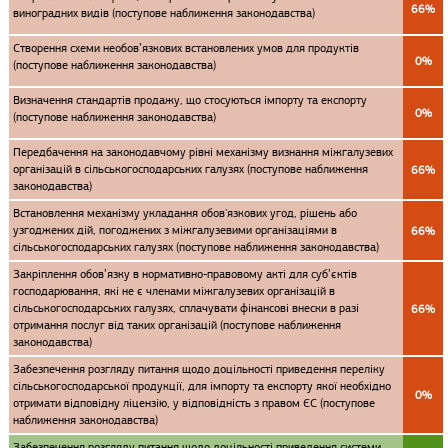
66%
виноградних видів (поступове наближення законодавства)
Створення схеми необов’язкових встановлених умов для продуктів
0%
(поступове наближення законодавства)
Визначення стандартів продажу, що стосуються імпорту та експорту
0%
(поступове наближення законодавства)
Передбачення на законодавчому рівні механізму визнання міжгалузевих
організацій в сільськогосподарських галузях (поступове наближення
66%
законодавства)
Встановлення механізму укладання обов'язкових угод, рішень або
узгоджених дій, погоджених з міжгалузевими організаціями в
66%
сільськогосподарських галузях (поступове наближення законодавства)
Закріплення обов’язку в нормативно-правовому акті для суб’єктів
господарювання, які не є членами міжгалузевих організацій в
сільськогосподарських галузях, сплачувати фінансові внески в разі
66%
отримання послуг від таких організацій (поступове наближення
законодавства)
Забезпечення розгляду питання щодо доцільності приведення переліку
сільськогосподарської продукції, для імпорту та експорту якої необхідно
0%
отримати відповідну ліцензію, у відповідність з правом ЄС (поступове
наближення законодавства)
Забезпечення розгляду питання щодо доцільності приведення системи