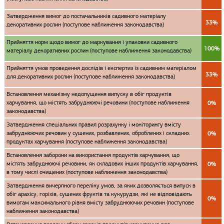
Затвердження вимог до постачальників садивного матеріалу
33%
декоративних рослин (поступове наближення законодавства)
Прийняття норм щодо вимог до маркування і упаковки садивного
100%
матеріалу декоративних рослин (поступове наближення законодавства)
Прийняття умов проведення дослідів і експертиз із садивним матеріалом
33%
для декоративних рослин (поступове наближення законодавства)
Встановлення механізму недопущення випуску в обіг продуктів
харчування, що містять забруднюючі речовини (поступове наближення
0%
законодавства)
Затвердження спеціальних правил розрахунку і моніторингу вмісту
забруднюючих речовин у сушених, розбавлених, оброблених і складних
0%
продуктах харчування (поступове наближення законодавства)
Встановлення заборони на використання продуктів харчування, що
містять забруднюючі речовини, як складових інших продуктів харчування,
0%
в тому числі очищених (поступове наближення законодавства)
Затвердження вичерпного переліку умов, за яких дозволяється випуск в
обіг арахісу, горіхів, сушених фруктів та кукурудзи, які не відповідають
0%
вимогам максимального рівня вмісту забруднюючих речовин (поступове
наближення законодавства)