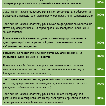
100%
та перевірок різновидів (поступове наближення законодавства)
Закріплення на законодавчому рівні вимог до селекції для збереження
100%
різновидів винограду та їх клонів (поступове наближення законодавства)
Закріплення на законодавчому рівні вимог до фасування та маркування
матеріалу для розмноження перед продажем (поступове наближення
100%
законодавства)
Встановлення зобов’язання продавати матеріал для розмноження в
однорідних партіях та за умови офіційного пакування (поступове
100%
наближення законодавства)
Встановлення правил етикетування матеріалу для розмноження
100%
(поступове наближення законодавства)
Встановлення зобов’язань із збереження ідентичності та надання
належної інформації про матеріал для розмноження під час збуту
100%
(поступове наближення законодавства)
Закріплення на законодавчому рівні заборони торгових обмежень
матеріалу для розмноження, яке відповідає встановленим вимогам
100%
(поступове наближення законодавства)
Закріплення на законодавчому рівні рівноцінності матеріалу для
розмноження, сертифікованого на території третіх держав та на власній
100%
території (поступове наближення законодавства)