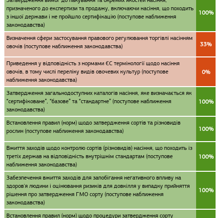
Затвердження вимог до пакування та окремих якостей насіння,
призначеного до експертизи та продажу, включаючи насіння, що походить
100%
з іншої держави і не пройшло сертифікацію (поступове наближення
законодавства)
Визначення сфери застосування правового регулювання торгівлі насінням
33%
овочів (поступове наближення законодавства)
Приведення у відповідність з нормами ЄС термінології щодо насіння
овочів, в тому числі переліку видів овочевих культур (поступове
0%
наближення законодавства)
Затвердження загальнодоступних каталогів насіння, яке визначається як
“сертифіковане”, “базове” та “стандартне” (поступове наближення
100%
законодавства)
Встановлення правил (норм) щодо затвердження сортів та різновидів
100%
рослин (поступове наближення законодавства)
Вжиття заходів щодо контролю сортів (різновидів) насіння, що походить із
третіх держав на відповідність внутрішнім стандартам (поступове
100%
наближення законодавства)
Забезпечення вжиття заходів для запобігання негативного впливу на
здоров'я людини і оцінювання ризиків для довкілля у випадку прийняття
100%
рішення про затвердження ГМО сорту (поступове наближення
законодавства)
Встановлення правил (норм) щодо процедури затвердження сорту