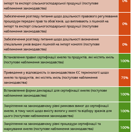
0%
імпорт та експорт сільськогосподарської продукції (поступове
наближення законодавства)
Забезпечення розгляду питання щодо доцільності правового регулювання
процедури передачі прав та обов’язків, що випливають з ліцензій на
0%
імпорт та експорт сільськогосподарської продукції (поступове
наближення законодавства)
Забезпечення розгляду питання щодо доцільності визначення
спеціальних умов видачі ліцензій на імпорт коноплі (поступове
0%
наближення законодавства)
Встановлення правил сертифікації хмелю та продуктів, які містять хміль
100%
(поступове наближення законодавства)
Приведення у відповідність із законодавством ЄС термінології щодо
хмелю та продуктів, які містять хміль (поступове наближення
75%
законодавства)
Встановлення форми декларації для сертифікації хмелю (поступове
100%
наближення законодавства)
Закріплення на законодавчому рівні ринкових вимог до сертифікації
хмелю, в тому числі щодо вмісту вологи у хмелі та відбору зразків для
100%
цього (поступове наближення законодавства)
Закріплення на законодавчому рівні процедури сертифікації та
100%
маркування хмелю (поступове наближення законодавства)