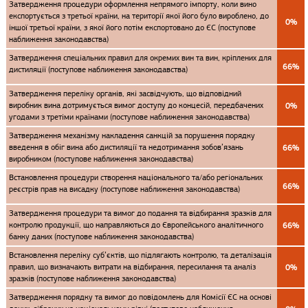
Затвердження процедури оформлення непрямого імпорту, коли вино
експортується з третьої країни, на території якої його було вироблено, до
0%
іншої третьої країни, з якої його потім експортовано до ЄС (поступове
наближення законодавства)
Затвердження спеціальних правил для окремих вин та вин, кріплених для
66%
дистиляції (поступове наближення законодавства)
Затвердження переліку органів, які засвідчують, що відповідний
виробник вина дотримується вимог доступу до концесій, передбачених
0%
угодами з третіми країнами (поступове наближення законодавства)
Затвердження механізму накладення санкцій за порушення порядку
введення в обіг вина або дистиляції та недотримання зобов’язань
66%
виробником (поступове наближення законодавства)
Встановлення процедури створення національного та/або регіональних
66%
реєстрів прав на висадку (поступове наближення законодавства)
Затвердження процедури та вимог до подання та відбирання зразків для
контролю продукції, що направляються до Європейського аналітичного
66%
банку даних (поступове наближення законодавства)
Встановлення переліку суб’єктів, що підлягають контролю, та деталізація
правил, що визначають витрати на відбирання, пересилання та аналіз
0%
зразків (поступове наближення законодавства)
Затвердження порядку та вимог до повідомлень для Комісії ЄС на основі