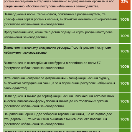
рослин чи садивних матеріалах генетично модифікованих організмів або
33%
слідів хімічної обробки (поступове наближення законодавства)
Затвердження норм і термінології, пов’язаних з рослинництвом, та
класифікації сортів рослин і насіння, включаючи механізми їх коригування
100%
(поступове наближення законодавства)
Врегулювання назв, ознак та підстав поділу на сорти рослин (поступове
100%
наближення законодавства)
Визначення механізму скасування реєстрації сортів рослин (поступове
100%
наближення законодавства)
Затвердження категорій насіння буряка відповідно до норм ЄС
100%
(поступове наближення законодавства)
Встановлення контролю за дотриманням класифікації насіння буряку,
включаючи затердження санкцій за її порушення (поступове наближення
100%
законодавства)
Затвердження вимог до сертифікації насіння і визначення його посівних
якостей, включаючи формулювання вимог до контролюючих органів
100%
(поступове наближення законодавства)
Закріплення норми щодо заборони торгівлі насінням, що не відповідає
стандартам ЄС, та механізмів винятків з вищевказаного положення
100%
(поступове наближення законодавства)