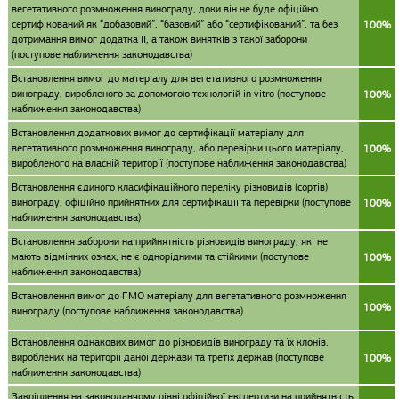
вегетативного розмноження винограду, доки він не буде офіційно
сертифікований як “добазовий”, “базовий” або “сертифікований”, та без
100%
дотримання вимог додатка II, а також винятків з такої заборони
(поступове наближення законодавства)
Встановлення вимог до матеріалу для вегетативного розмноження
винограду, виробленого за допомогою технологій in vitro (поступове
100%
наближення законодавства)
Встановлення додаткових вимог до сертифікації матеріалу для
вегетативного розмноження винограду, або перевірки цього матеріалу,
100%
виробленого на власній території (поступове наближення законодавства)
Встановлення єдиного класифікаційного переліку різновидів (сортів)
винограду, офіційно прийнятних для сертифікації та перевірки (поступове
100%
наближення законодавства)
Встановлення заборони на прийнятність різновидів винограду, які не
мають відмінних ознах, не є однорідними та стійкими (поступове
100%
наближення законодавства)
Встановлення вимог до ГМО матеріалу для вегетативного розмноження
100%
винограду (поступове наближення законодавства)
Встановлення однакових вимог до різновидів винограду та їх клонів,
вироблених на території даної держави та третіх держав (поступове
100%
наближення законодавства)
Закріплення на законодавчому рівні офіційної експертизи на прийнятність