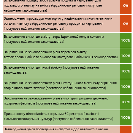
Встановлення порядку збору зразків продуктів харчування для
подальшого аналізу на вміст забруднюючих речовин (поступове
0%
наближення законодавства)
Затвердження процедури моніторингу національними компетентними
органами вмісту забруднюючих речовин у продуктах харчування
0%
(поступове наближення законодавства)
Встановлення вимог до вмісту тетрагідроканнабінолу в коноплях
100%
(поступове наближення законодавства)
Закріплення на законодавчому рівні перевірок вмісту
100%
тетрагідроканнабінолу в коноплях (поступове наближення законодавства)
Встановлення вимог до якості тютюну (поступове наближення
100%
законодавства)
Закріплення на законодавчому рівні інституційного механізму вирішення
100%
спорів щодо якості тютюну (поступове наближення законодавства)
Закріплення на законодавчому рівні вимог для програми державної
100%
підтримки фермерів (поступове наближення законодавства)
Приведення у відповідність з нормами ЄС реєстрації насіння і
100%
сільськогосподарських культур (поступове наближення законодавства)
Затвердження умов проведення експертиз щодо наявності в насінні