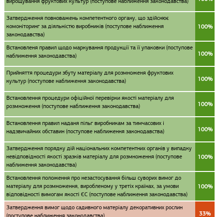
вирощування фруктових культур (поступове наближення законодавства)
Затвердження повноважень компетентного органу, що здійснює
комоніторинг за діяльністю виробників (поступове наближення
100%
законодавства)
Встановленя правил щодо маркування продукції та її упаковки (поступове
100%
наближення законодавства)
Прийняття процедури збуту матеріалу для розмноженя фруктових
100%
культур (поступове наближення законодавства)
Встановлення процедури офіційної перевірки якості матеріалу для
100%
розмноження (поступове наближення законодавства)
Встановлення правил наданя пільг виробникам за тимчасових і
100%
надзвичайних обставин (поступове наближення законодавства)
Затвердження порядку дій національних компетентних органів у випадку
невідповідності якості зразків матеріалу для розмноження (поступове
100%
наближення законодавства)
Встановлення положення про незастосування більш суворих вимог до
матеріалу для розмноження, виробленому у третіх країнах, за умови
100%
відповідності вимогам якості ЄС (поступове наближення законодавства)
Затвердження вимог щодо садивного матеріалу декоративних рослин
33%
(поступове наближення законодавства)