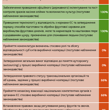
Забезпечення проведення офіційного (державного) інспектування та пост-
контролю зразків насіння олійних та волокнистих культур (поступове
100%
наближення законодавства)
Приведення термінології у відповідність з нормами ЄС та затвердження
порядку способів підготовки та обробки фруктової сировини для
виробництва фруктових джемів, желе та мармеладів та каштанових пюре
100%
з додаванням цукру, призначених для споживання людьми (поступове
наближення законодавства)
Прийняття номенклатури визначень стосовно ролі та обсягу
відповідальності суб’єктів виробничої кооперації (поступове наближення
0%
законодавства)
Затвердження загальних вимог відповідно до поняття аутсорсингу
(autsourcing) у процесі виробничої кооперації (поступове наближення
0%
законодавства)
Затвердження правового статусу транснаціональних організацій та
об’єднань, задіяних у процесі виробничої кооперації (поступове
66%
наближення законодавства)
Прийняття механізму взаємодії національних компетентних органів з
органами ЄС стосовно виробничої кооперації (поступове наближення
66%
законодавства)
Встановлення правових засад регулювання ринку фруктів та овочів,