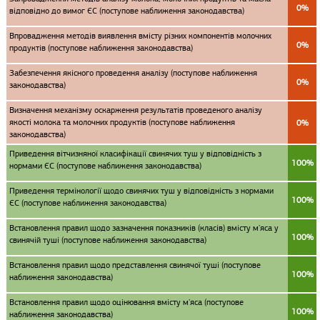
0%
відповідно до вимог ЄС (поступове наближення законодавства)
Впровадження методів виявлення вмісту різних компонентів молочних
0%
продуктів (поступове наближення законодавства)
Забезпечення якісного проведення аналізу (поступове наближення
0%
законодавства)
Визначення механізму оскарження результатів проведеного аналізу
якості молока та молочних продуктів (поступове наближення
0%
законодавства)
Приведення вітчизняної класифікації свинячих туш у відповідність з
100%
нормами ЄС (поступове наближення законодавства)
Приведення термінології щодо свинячих туш у відповідність з нормами
100%
ЄС (поступове наближення законодавства)
Встановлення правил щодо зазначення показників (класів) вмісту м'яса у
100%
свинячій туші (поступове наближення законодавства)
Встановлення правил щодо представлення свинячої туші (поступове
100%
наближення законодавства)
Встановлення правил щодо оцінювання вмісту м'яса (поступове
100%
наближення законодавства)