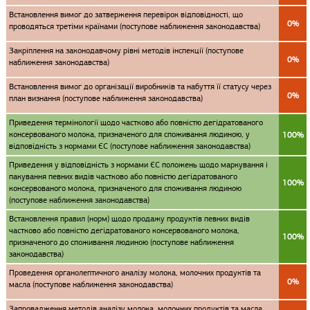
Встановлення вимог до затверження перевірок відповідності, що
0%
проводяться третіми країнами (поступове наближення законодавства)
Закріплення на законодавчому рівні методів інспекції (поступове
0%
наближення законодавства)
Встановлення вимог до організації виробників та набуття її статусу через
0%
план визнання (поступове наближення законодавства)
Приведення термінології щодо частково або повністю дегідратованого
консервованого молока, призначеного для споживання людиною, у
100%
відповідність з нормами ЄС (поступове наближення законодавства)
Приведення у відповідність з нормами ЄС положень щодо маркування і
пакування певних видів частково або повністю дегідратованого
100%
консервованого молока, призначеного для споживання людиною
(поступове наближення законодавства)
Встановлення правил (норм) щодо продажу продуктів певних видів
частково або повністю дегідратованого консервованого молока,
100%
призначеного до споживання людиною (поступове наближення
законодавства)
Проведення органолептичного аналізу молока, молочних продуктів та
0%
масла (поступове наближення законодавства)
Запровадження методів аналізу молока, молочних продуктів та масла