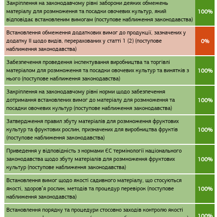
Закріплення на законодавчому рівні заборони деяких обмежень
матеріалу для розмноження та посадки овочевих культур, який
100%
відповідає встановленим вимогам (поступове наближення законодавства)
Встановлення обмеження додаткових вимог до продукції, зазначених у
додатку II щодо видів, перерахованих у статті 1 (2) (поступове
0%
наближення законодавства)
Забезпечення проведення інспектування виробництва та торгівлі
матеріалом для розмноження та посадки овочевих культур та винятків з
100%
нього (поступове наближення законодавства)
Закріплення на законодавчому рівні норми щодо забезпечення
дотримання встановлених вимог до матеріалу для розмноження та
100%
посадки овочевих культур (поступове наближення законодавства)
Затвердження правил збуту матеріалів для розмноження фруктових
культур та фруктових рослин, призначених для виробництва фруктів
100%
(поступове наближення законодавства)
Приведення у відповідність з нормами ЄС термінології національного
законодавства щодо збуту матеріалів для розмноження фруктових
100%
культур (поступове наближення законодавства)
Встановлення вимог щодо якості садивного матеріалу, що стосуються
якості, здоров’я рослин, методів та процедур перевірок (поступове
100%
наближення законодавства)
Встановлення порядку та процедури стосовно заходів контролю якості
100%