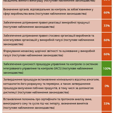
насаджень винного винограду (поступове наближення законодавства)
Визначення органів, відповідальних за контроль за зобов’язаннями у
66%
сфері виробництва вина (поступове наближення законодавства)
Забезпечення дотримання правил реалізації виноробної продукції
33%
(поступове наближення законодавства)
Забезпечення дотримання правил стосовно організацій виробників та
міжгалузевих організацій у виноробній галузі (поступове наближення
66%
законодавства)
Формування механізму щорічної звітності та оцінювання у виноробній
66%
галузі (поступове наближення законодавства)
Забезпечення сумісності процедури управління та контролю із системою
інтегрованого управління та контролю (IACS) (поступове наближення
100%
законодавства)
Затвердження процедури встановлення мінімального відсотка алкоголю,
методологію його розрахунку та перевірки, а також затвердження
0%
процедури вилучення побічних продуктів, в тому числі за допомогою
дистиляції (поступове наближення законодавства)
Встановлення положень про сертифікати та протоколи аналізу вина,
виноградного соку та сусла під час імпорту, визначення винятків
33%
(поступове наближення законодавства)