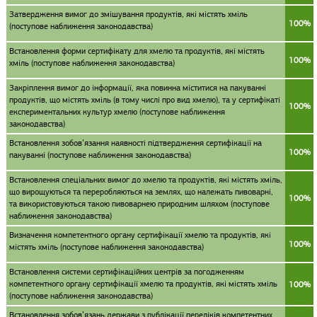
Затвердження вимог до змішування продуктів, які містять хміль
100%
(поступове наближення законодавства)
Встановлення форми сертифікату для хмелю та продуктів, які містять
100%
хміль (поступове наближення законодавства)
Закріплення вимог до інформації, яка повинна міститися на пакуванні
продуктів, що містять хміль (в тому числі про вид хмелю), та у сертифікаті
100%
експериментальних культур хмелю (поступове наближення
законодавства)
Встановлення зобов’язання наявності підтвердження сертифікації на
100%
пакуванні (поступове наближення законодавства)
Встановлення спеціальних вимог до хмелю та продуктів, які містять хміль,
що вирощуються та переробляються на землях, що належать пивоварні,
100%
та використовуються такою пивоварнею природним шляхом (поступове
наближення законодавства)
Визначення компетентного органу сертифікації хмелю та продуктів, які
100%
містять хміль (поступове наближення законодавства)
Встановлення системи сертифікаційних центрів за погодженням
компетентного органу сертифікації хмелю та продуктів, які містять хміль
100%
(поступове наближення законодавства)
Встановлення зобов’язань держави з публікації переліків компетентних