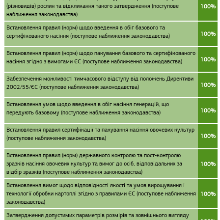
(різновидів) рослин та відкликання такого затвердження (поступове
100%
наближення законодавства)
Встановлення правил (норм) щодо введення в обіг базового та
100%
сертифікованого насіння (поступове наближення законодавства)
Встановлення правил (норм) щодо пакування базового та сертифікованого
100%
насіння згідно з вимогами ЄС (поступове наближення законодавства)
Забезпечення можливості тимчасового відступу від положень Директиви
100%
2002/55/ЄС (поступове наближення законодавства)
Встановлення умов щодо введення в обіг насіння генерацій, що
100%
передують базовому (поступове наближення законодавства)
Встановлення правил сертифікації та пакування насіння овочевих культур
100%
(поступове наближення законодавства)
Встановлення правил (норм) державного контролю та пост-контролю
зразків насіння овочевих культур та вимог до осіб, відповідальних за
100%
відбір зразків (поступове наближення законодавства)
Встановлення вимог щодо відповідності якості та умов вирощування і
технології обробки картоплі згідно з правилами ЄС (поступове наближення
100%
законодавства)
Затвердження допустимих параметрів розмірів та зовнішнього вигляду