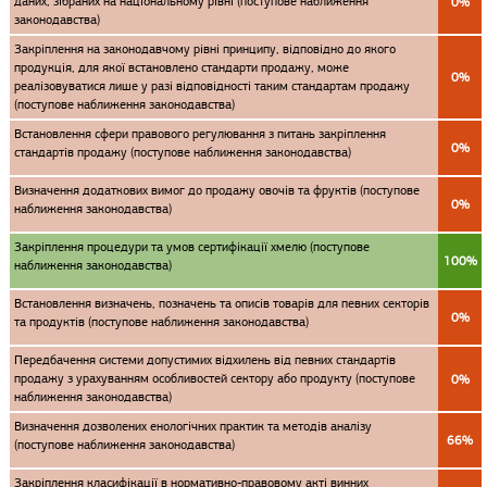
даних, зібраних на національному рівні (поступове наближення
0%
законодавства)
Закріплення на законодавчому рівні принципу, відповідно до якого
продукція, для якої встановлено стандарти продажу, може
0%
реалізовуватися лише у разі відповідності таким стандартам продажу
(поступове наближення законодавства)
Встановлення сфери правового регулювання з питань закріплення
0%
стандартів продажу (поступове наближення законодавства)
Визначення додаткових вимог до продажу овочів та фруктів (поступове
0%
наближення законодавства)
Закріплення процедури та умов сертифікації хмелю (поступове
100%
наближення законодавства)
Встановлення визначень, позначень та описів товарів для певних секторів
0%
та продуктів (поступове наближення законодавства)
Передбачення системи допустимих відхилень від певних стандартів
продажу з урахуванням особливостей сектору або продукту (поступове
0%
наближення законодавства)
Визначення дозволених енологічних практик та методів аналізу
66%
(поступове наближення законодавства)
Закріплення класифікації в нормативно-правовому акті винних