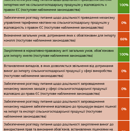
імпортних мит на сільськогосподарську продукцію у відповідність з
100%
правом ЄС (поступове наближення законодавства)
Забезпечення розгляду питання щодо доцільності приведення механізму
управління тарифними квотами на сільськогосподарську продукцію у
0%
відповідність з правом ЄС (поступове наближення законодавства)
Визначення загальних умов, дотримання яких є обов'язковим для імпорту
66%
коноплі (поступове наближення законодавства)
Закріплення в нормативно-правовому акті загальних умов, обов’язкових
100%
для імпорту хмелю (поступове наближення законодавства)
Встановлення випадків, в яких дозволяється звільнення від дотримання
вимог до імпорту сільськогосподарської продукції у сфері виноробства
0%
(поступове наближення законодавства)
Забезпечення розгляду питання щодо доцільності запровадження
механізму захисних заходів у сфері сільськогосподарської продукції
0%
відповідно до права ЄС (поступове наближення законодавства)
Забезпечення розгляду питання щодо доцільності запровадження
механізму надання забезпечення відповідно до процедури видачі ліцензії
0%
на імпорт та експорт сільськогосподарської продукції (поступове
наближення законодавства)
Забезпечення розгляду питання щодо доцільності закріплення вимог до
використання прав та виконання обов’язків, встановлених ліцензіями на