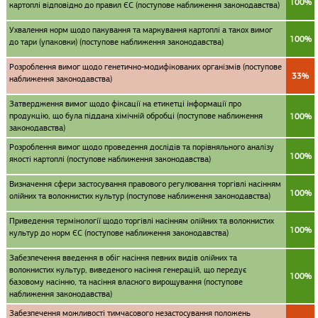
100%
картоплі відповідно до правил ЄС (поступове наближення законодавства)
Ухвалення норм щодо пакування та маркування картоплі а такох вимог
100%
до тари (упаковки) (поступове наближення законодавства)
Розроблення вимог щодо генетично-модифікованих організмів (поступове
33%
наближення законодавства)
Затвердження вимог щодо фіксації на етикетці інформації про
продукцію, що була піддана хімічній обробці (поступове наближення
100%
законодавства)
Розроблення вимог щодо проведення дослідів та порівняльного аналізу
100%
якості картоплі (поступове наближення законодавства)
Визначення сфери застосування правового регулювання торгівлі насінням
100%
олійних та волокнистих культур (поступове наближення законодавства)
Приведення термінології щодо торгівлі насінням олійних та волокнистих
100%
культур до норм ЄС (поступове наближення законодавства)
Забезпечення введення в обіг насіння певних видів олійних та
волокнистих культур, виведеного насіння генерацій, що передує
100%
базовому насінню, та насіння власного вирощування (поступове
наближення законодавства)
Забезпечення можливості тимчасового незастосування положень