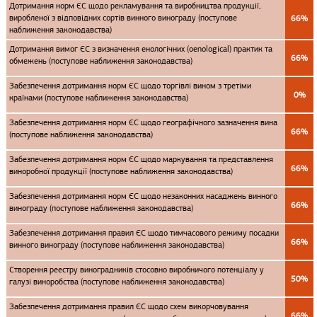
Дотримання норм ЄС щодо рекламування та виробництва продукції,
виробленої з відповідних сортів винного винограду (поступове
66%
наближення законодавства)
Дотримання вимог ЄС з визначення енологічних (oenological) практик та
66%
обмежень (поступове наближення законодавства)
Забезпечення дотримання норм ЄС щодо торгівлі вином з третіми
0%
країнами (поступове наближення законодавства)
Забезпечення дотримання норм ЄС щодо географічного зазначення вина
66%
(поступове наближення законодавства)
Забезпечення дотримання норм ЄС щодо маркування та представлення
66%
виноробної продукції (поступове наближення законодавства)
Забезпечення дотримання норм ЄС щодо незаконних насаджень винного
66%
винограду (поступове наближення законодавства)
Забезпечення дотримання правил ЄС щодо тимчасового режиму посадки
66%
винного винограду (поступове наближення законодавства)
Створення реестру виноградників стосовно виробничого потенціалу у
50%
галузі виноробства (поступове наближення законодавства)
Забезпечення дотримання правил ЄС щодо схем викорчовування
66%