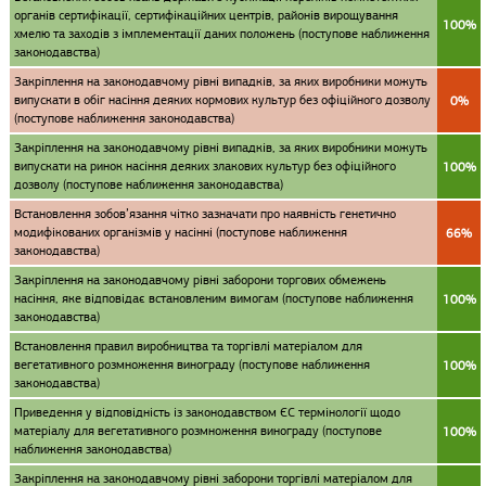
органів сертифікації, сертифікаційних центрів, районів вирощування
100%
хмелю та заходів з імплементації даних положень (поступове наближення
законодавства)
Закріплення на законодавчому рівні випадків, за яких виробники можуть
випускати в обіг насіння деяких кормових культур без офіційного дозволу
0%
(поступове наближення законодавства)
Закріплення на законодавчому рівні випадків, за яких виробники можуть
випускати на ринок насіння деяких злакових культур без офіційного
100%
дозволу (поступове наближення законодавства)
Встановлення зобов’язання чітко зазначати про наявність генетично
модифікованих організмів у насінні (поступове наближення
66%
законодавства)
Закріплення на законодавчому рівні заборони торгових обмежень
насіння, яке відповідає встановленим вимогам (поступове наближення
100%
законодавства)
Встановлення правил виробництва та торгівлі матеріалом для
вегетативного розмноження винограду (поступове наближення
100%
законодавства)
Приведення у відповідність із законодавством ЄС термінології щодо
матеріалу для вегетативного розмноження винограду (поступове
100%
наближення законодавства)
Закріплення на законодавчому рівні заборони торгівлі матеріалом для