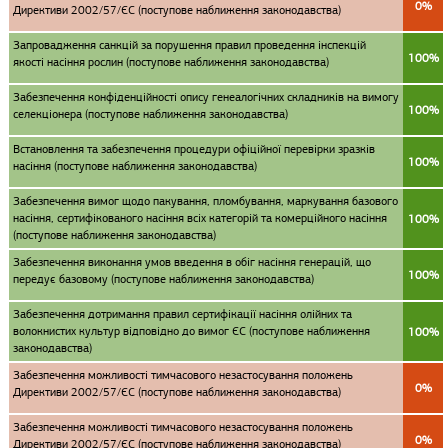
0%
Директиви 2002/57/ЄС (поступове наближення законодавства)
Запровадження санкцій за порушення правил проведення інспекцій
100%
якості насіння рослин (поступове наближення законодавства)
Забезпечення конфіденційності опису генеалогічних складників на вимогу
100%
селекціонера (поступове наближення законодавства)
Встановлення та забезпечення процедури офіційної перевірки зразків
100%
насіння (поступове наближення законодавства)
Забезпечення вимог щодо пакування, пломбування, маркування базового
насіння, сертифікованого насіння всіх категорій та комерційного насіння
100%
(поступове наближення законодавства)
Забезпечення виконання умов введення в обіг насіння генерацій, що
100%
передує базовому (поступове наближення законодавства)
Забезпечення дотримання правил сертифікації насіння олійних та
волокнистих культур відповідно до вимог ЄС (поступове наближення
100%
законодавства)
Забезпечення можливості тимчасового незастосування положень
0%
Директиви 2002/57/ЄС (поступове наближення законодавства)
Забезпечення можливості тимчасового незастосування положень
0%
Директиви 2002/57/ЄС (поступове наближення законодавства)