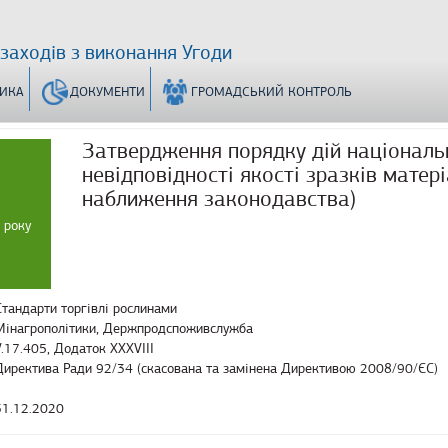
 заходів з виконання Угоди
ТИКА
ДОКУМЕНТИ
ГРОМАДСЬКИЙ КОНТРОЛЬ
Затвердження порядку дій національн
невідповідності якості зразків мате
наближення законодавства)
 року
Стандарти торгівлі рослинами
Мінагрополітики, Держпродспоживслужба
V.17.405, Додаток XXXVIII
Директива Ради 92/34 (скасована та замінена Директивою 2008/90/ЄС)
31.12.2020