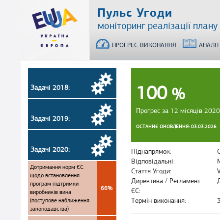
Перейти
Пульс Угоди
до
моніторинг реалізації плану
основного
матеріалу
ПРОГРЕС ВИКОНАННЯ
АНАЛІ
100
Задачі 2018:
%
Прогрес за 12 місяців 2020
Задачі 2019:
ОСТАННЄ ОНОВЛЕННЯ: 03.03.2026
Задачі 2020:
Піднапрямок:
Відповідальні:
Дотримання норм ЄС
Стаття Угоди:
щодо встановлення
Директива / Регламент
програм підтримки
66%
ЄС:
виробників вина
(поступове наближення
Термін виконання:
законодавства)