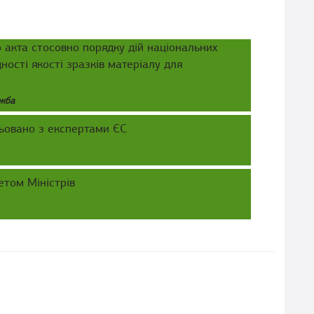
акта стосовно порядку дій національних
ності якості зразків матеріалу для
ужба
ьовано з експертами ЄС
том Міністрів