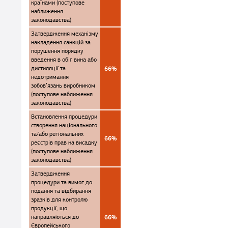
країнами (поступове
наближення
законодавства)
Затвердження механізму
накладення санкцій за
порушення порядку
введення в обіг вина або
дистиляції та
66%
недотримання
зобов’язань виробником
(поступове наближення
законодавства)
Встановлення процедури
створення національного
та/або регіональних
66%
реєстрів прав на висадку
(поступове наближення
законодавства)
Затвердження
процедури та вимог до
подання та відбирання
зразків для контролю
продукції, що
направляються до
66%
Європейського