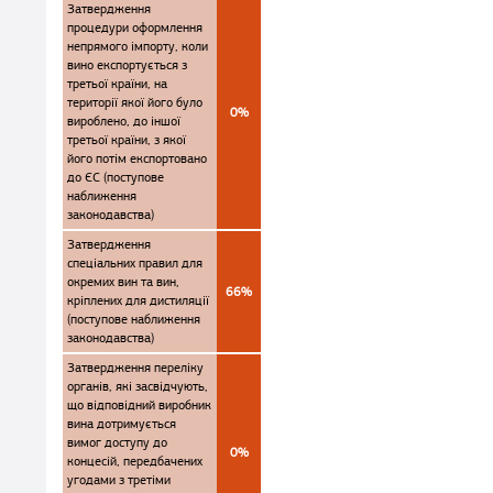
Затвердження
процедури оформлення
непрямого імпорту, коли
вино експортується з
третьої країни, на
території якої його було
0%
вироблено, до іншої
третьої країни, з якої
його потім експортовано
до ЄС (поступове
наближення
законодавства)
Затвердження
спеціальних правил для
окремих вин та вин,
66%
кріплених для дистиляції
(поступове наближення
законодавства)
Затвердження переліку
органів, які засвідчують,
що відповідний виробник
вина дотримується
вимог доступу до
0%
концесій, передбачених
угодами з третіми