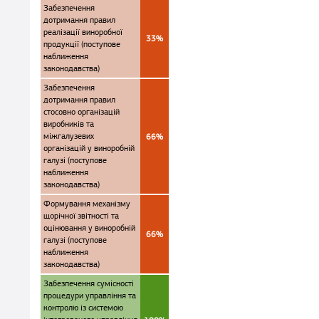
Забезпечення
дотримання правил
реалізації виноробної
33%
продукції (поступове
наближення
законодавства)
Забезпечення
дотримання правил
стосовно організацій
виробників та
міжгалузевих
66%
організацій у виноробній
галузі (поступове
наближення
законодавства)
Формування механізму
щорічної звітності та
оцінювання у виноробній
66%
галузі (поступове
наближення
законодавства)
Забезпечення сумісності
процедури управління та
контролю із системою