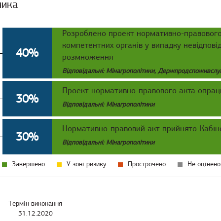
ника
Розроблено проект нормативно-правового 
компетентних органів у випадку невідповід
40%
розмноження
Відповідальні: Мінагрополітики, Держпродспоживсл
Проект нормативно-правового акта опрац
30%
Відповідальні: Мінагрополітики
Нормативно-правовий акт прийнято Кабіне
30%
Відповідальні: Мінагрополітики
Завершено
У зоні ризику
Прострочено
Не оцінено
Термін виконання
31.12.2020