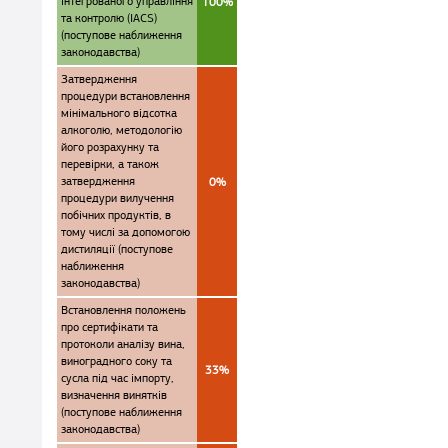
інтегрованого управління
100%
та контролю (IACS)
(поступове наближення
законодавства)
Затвердження
процедури встановлення
мінімального відсотка
алкоголю, методологію
його розрахунку та
перевірки, а також
затвердження
0%
процедури вилучення
побічних продуктів, в
тому числі за допомогою
дистиляції (поступове
наближення
законодавства)
Встановлення положень
про сертифікати та
протоколи аналізу вина,
виноградного соку та
33%
сусла під час імпорту,
визначення винятків
(поступове наближення
законодавства)