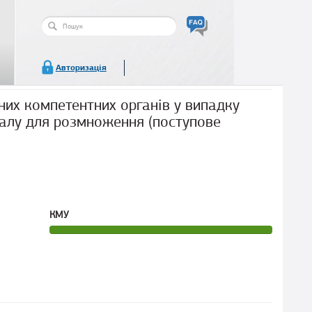
Пошукова
форма
Пошук
Авторизація
их компетентних органів у випадку
ріалу для розмноження (поступове
КМУ