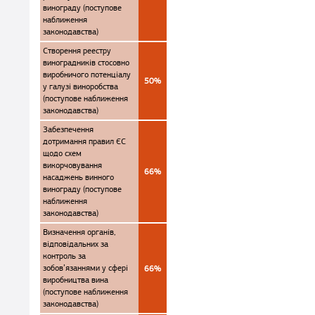
винограду (поступове
наближення
законодавства)
Створення реестру
виноградників стосовно
виробничого потенціалу
50%
у галузі виноробства
(поступове наближення
законодавства)
Забезпечення
дотримання правил ЄС
щодо схем
викорчовування
66%
насаджень винного
винограду (поступове
наближення
законодавства)
Визначення органів,
відповідальних за
контроль за
зобов’язаннями у сфері
66%
виробництва вина
(поступове наближення
законодавства)