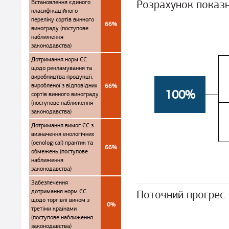
Розрахунок показ
Встановлення єдиного
класифікаційного
переліку сортів винного
66%
винограду (поступове
наближення
законодавства)
Дотримання норм ЄС
щодо рекламування та
виробництва продукції,
виробленої з відповідних
66%
100%
сортів винного винограду
(поступове наближення
законодавства)
Дотримання вимог ЄС з
визначення енологічних
(oenological) практик та
66%
обмежень (поступове
наближення
законодавства)
Забезпечення
дотримання норм ЄС
Поточний прогрес
щодо торгівлі вином з
0%
третіми країнами
(поступове наближення
законодавства)