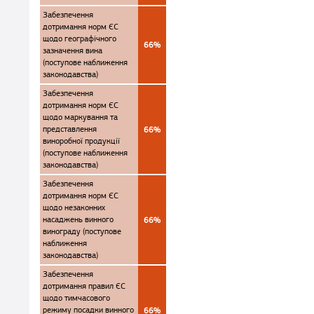
Забезпечення
дотримання норм ЄС
щодо географічного
66%
зазначення вина
(поступове наближення
законодавства)
Забезпечення
дотримання норм ЄС
щодо маркування та
представлення
66%
виноробної продукції
(поступове наближення
законодавства)
Забезпечення
дотримання норм ЄС
щодо незаконних
насаджень винного
66%
винограду (поступове
наближення
законодавства)
Забезпечення
дотримання правил ЄС
щодо тимчасового
режиму посадки винного
66%