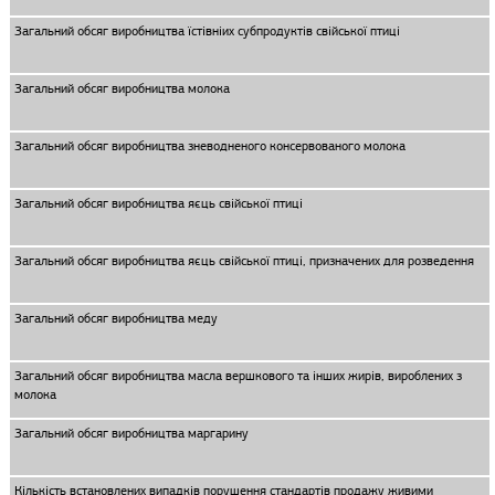
Загальний обсяг виробництва їстівніих субпродуктів свiйської птицi
Загальний обсяг виробництва молока
Загальний обсяг виробництва зневодненого консервованого молока
Загальний обсяг виробництва яєць свійської птиці
Загальний обсяг виробництва яєць свійської птиці, призначених для розведення
Загальний обсяг виробництва меду
Загальний обсяг виробництва масла вершкового та інших жирів, вироблених з
молока
Загальний обсяг виробництва маргарину
Кількість встановлених випадків порушення стандартів продажу живими