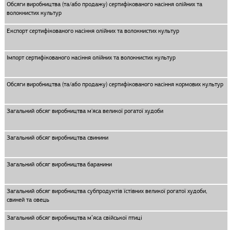
Обсяги виробництва (та/або продажу) сертифікованого насіння олійних та
волокнистих культур
Експорт сертифікованого насіння олійних та волокнистих культур
Імпорт сертифікованого насіння олійних та волокнистих культур
Обсяги виробництва (та/або продажу) сертифікованого насіння кормових культур
Загальний обсяг виробництва м'яса великої рогатої худоби
Загальний обсяг виробництва свинини
Загальний обсяг виробництва баранини
Загальний обсяг виробництва субпродуктів їстівних великої рогатої худоби,
свиней та овець
Загальний обсяг виробництва м’яса свiйської птицi