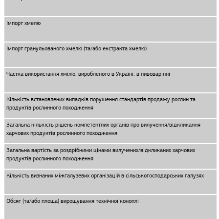
Імпорт хмелю
Імпорт гранульованого хмелю (та/або екстракта хмелю)
Частка використання хмілю, виробленого в Україні, в пивоварінні
Кількість встановлених випадків порушення стандартів продажу рослин та
продуктів рослинного походження
Загальна кількість рішень компетентних органів про вилучення/відкликання
харчових продуктів рослинного походження
Загальна вартість за роздрібними цінами вилучених/відкликаних харчових
продуктів рослинного походження
Кількість визнаних міжгалузевих організацій в сільськогосподарських галузях
Обсяг (та/або площа) вирощування технічної коноплі