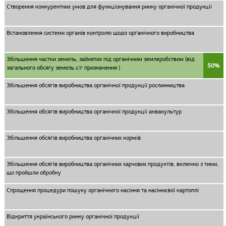
Створення конкурентних умов для функціонування ринку органічної продукції
Встановлення системи органів контролю щодо органічного виробництва
Збільшення частки земель, зайнятих під органічним землеробством (від
50%
загального обсягу земель с/г призначення )
Збільшення обсягів виробництва органічної продукції рослинництва
Збільшення обсягів виробництва органічної продукції аквакультур
Збільшення обсягів виробництва органічних кормів
Збільшення обсягів виробництва органічних харчових продуктів, включно з тими,
що пройшли обробку
Спрощення процедури пошуку органічного насіння та насіннєвої картоплі
Відкриття українського ринку органічної продукції