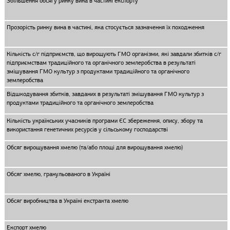
Збільшення обсягу ринку вина в частині експорту
Прозорість ринку вина в частині, яка стосується зазначення їх походження
Кількість с/г підприємств, що вирощують ГМО організми, які завдали збитків с/г
підприємствам традиційного та органічного землеробства в результаті
змішування ГМО культур з продуктами традиційного та органічного
землеробства
Відшкодування збитків, завданих в результаті змішування ГМО культур з
продуктами традиційного та органічного землеробства
Кількість українських учасників програми ЄС збереження, опису, збору та
використання генетичних ресурсів у сільському господарстві
Обсяг вирощування хмелю (та/або площі для вирощування хмелю)
Обсяг хмелю, гранульованого в Україні
Обсяг виробництва в Україні екстракта хмелю
Експорт хмелю