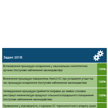
Задачі 2018:
Встановлення процедури оскарження у національних компетентних
100%
органах (поступове наближення законодавства)
Визначення процедури повідомлень Комісії ЄС про укладання угоди під
100%
час процедури оскарження (поступове наближення законодавства)
Затвердження процедури прийняття поправок до заявок стосовно
реєстрації номенклатури продукції сільськогосподарського походження
100%
(поступове наближення законодавства)
Приведення у відповідність з нормами ЄС термінологічного апарату щодо