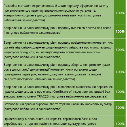
Розробка методичних рекомендацій щодо порядку оформлення запиту
про включення до переліку визнаних контролюючих установ та
100%
контролюючих органів для дотримання еквівалентності (поступове
наближення законодавства)
Закріплення на законодавчому рівні порядку видачі свідоцтва про огляд
100%
(поступове наближення законодавства)
Закріплення на законодавчому рівні порядку повідомлення компетентних
органів відповідних держав щодо виданого свідоцтва про огляд та щодо
100%
недопуску продуктів, які не відповідають встановленим вимогам
(поступове наближення законодавства)
Закріплення на законодавчому рівні порядку зберігання протягом трьох
років допоміжної документації компетентними органами щодо
100%
проведення перевірок, наявних документальних доказів та видачі
свідоцтв (поступове наближення законодавства)
Закріплення на законодавчому рівні можливості використання перехідних
правил щодо свідоцтв про огляд (Certificate of inspection), які видані без
100%
використання системи TRACES (поступове наближення законодавства)
Встановлення правил виробництва та торгівлі насінням кормових культур
100%
(поступове наближення законодавства)
Приведення у відповідність до норм ЄС термінології бази щодо
виробництва та торгівлі насінням кормових культур (поступове
100%