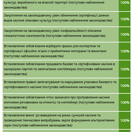
культур, виробленого на власній території (поступове наближення
100%
законодавства)
Закріплення на законодавчому рівні обмеження сертифікації деяких
100%
видів насіння злакових культур (поступове наближення законодавства)
Закріплення на законодавчому рівні конфіденційності описання
100%
генеалогічних компонентів (поступове наближення законодавства)
Встановлення зобов'язання відбирати зразки для експертизи та
сертифікації офіційно згідно з прийнятними методами та вимогами
100%
(поступове наближення законодавства)
Встановлення зобов'язання продавати базове та сертифіковане насіння в
однорідних партіях та запечатаних контейнерах (поступове наближення
100%
законодавства)
Встановлення правил запечатування та маркування упаковки базового та
100%
сертифікованого насіння (поступове наближення законодавства)
Встановлення зобов'язання чітко зазначати про протравлення насіння
хімічними речовинами на етикетці та контейнері (поступове наближення
100%
законодавства)
Встановлення вимог до виведення на ринок сумішей насіння та
проведення тимчасових випробувань задля формування альтернативних
100%
норм (поступове наближення законодавства)