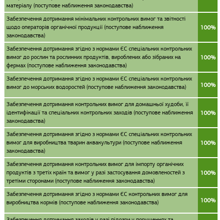
матеріалу (поступове наближення законодавства)
Забезпечення дотримання мінімальних контрольних вимог та звітності
щодо операторів органічної продукції (поступове наближення
100%
законодавства)
Забезпечення дотримання згідно з нормами ЄС спеціальних контрольних
вимог до рослин та рослинних продуктів, вироблених або зібраних на
100%
фермах (поступове наближення законодавства)
Забезпечення дотримання згідно з нормами ЄС спеціальних контрольних
100%
вимог до морських водоростей (поступове наближення законодавства)
Забезпечення дотримання контрольних вимог для домашньої худоби, її
ідентифікації та спеціальних контрольних заходів (поступове наближення
100%
законодавства)
Забезпечення дотримання згідно з нормами ЄС спеціальних контрольних
вимог для виробництва тварин аквакультури (поступове наближення
100%
законодавства)
Забезпечення дотримання контрольних вимог для імпорту органічних
продуктів з третіх країн та вимог у разі застосування домовленостей з
100%
третіми сторонами (поступове наближення законодавства)
Забезпечення дотримання згідно з нормами ЄС контрольних вимог для
100%
виробництва кормів (поступове наближення законодавства)
Забезпечення дотримання заходів у разі підозри у порушеннях та