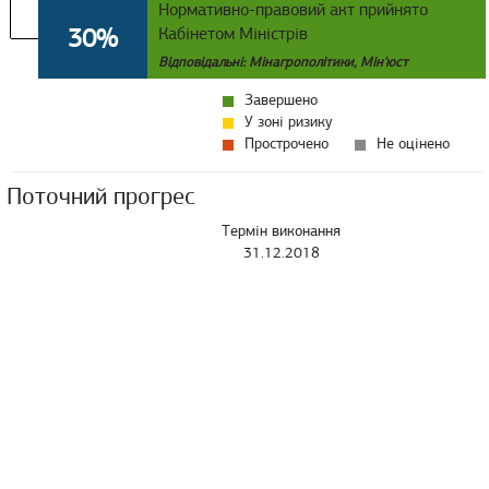
Нормативно-правовий акт прийнято
30%
Кабінетом Міністрів
Відповідальні: Мінагрополітики, Мін'юст
Завершено
У зоні ризику
Прострочено
Не оцінено
Поточний прогрес
Термін виконання
31.12.2018