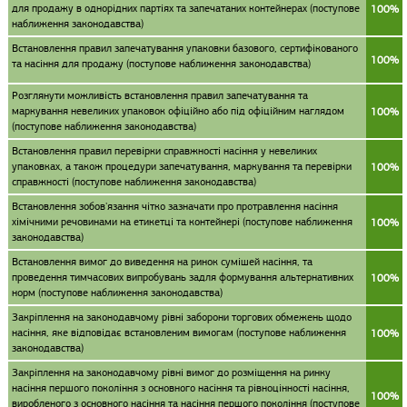
для продажу в однорідних партіях та запечатаних контейнерах (поступове
100%
наближення законодавства)
Встановлення правил запечатування упаковки базового, сертифікованого
100%
та насіння для продажу (поступове наближення законодавства)
Розглянути можливість встановлення правил запечатування та
маркування невеликих упаковок офіційно або під офіційним наглядом
100%
(поступове наближення законодавства)
Встановлення правил перевірки справжності насіння у невеликих
упаковках, а також процедури запечатування, маркування та перевірки
100%
справжності (поступове наближення законодавства)
Встановлення зобов'язання чітко зазначати про протравлення насіння
хімічними речовинами на етикетці та контейнері (поступове наближення
100%
законодавства)
Встановлення вимог до виведення на ринок сумішей насіння, та
проведення тимчасових випробувань задля формування альтернативних
100%
норм (поступове наближення законодавства)
Закріплення на законодавчому рівні заборони торгових обмежень щодо
насіння, яке відповідає встановленим вимогам (поступове наближення
100%
законодавства)
Закріплення на законодавчому рівні вимог до розміщення на ринку
насіння першого покоління з основного насіння та рівноцінності насіння,
100%
виробленого з основного насіння та насіння першого покоління (поступове