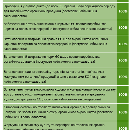
Приведення у відповідність до норм ЄС правил щодо перехідного періоду
для виробництва органічної продукції (поступове наближення
100%
законодавства)
Забезпечення дотримання згідно з нормами ЄС правил виробництва
100%
кормів за допомогою переробки (поступове наближення законодавства)
Встановлення й дотримання правил ЄС щодо виробництва органічних
харчових продуктів за допомогою переробки (поступове наближення
100%
законодавства)
Встановлення й дотримання норм ЄС щодо правил виробництва
100%
органічних дріжджів (поступове наближення законодавства)
Встановлення єдиного переліку термінів та логотипів, пов’язаних з
маркуванням органічної продукції згідно з вимогами ЄС (поступове
100%
наближення законодавства)
Встановлення умов використання кодового номера контролюючого органу
або установи, місця походження та спеціальних умов з маркування
100%
відповідно до правил ЄС (поступове наближення законодавства)
Створення системи контролю та визначення органів, відповідальних за
контроль за зобов’язаннями в сфері органічного виробництва (поступове
100%
наближення законодавства)
Формування механізму аудиту та перевірок контролюючих органів
100%
(поступове наближення законодавства)