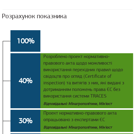
Розрахунок показника
100%
Розроблено проект нормативно-
правового акта щодо можливості
використання перехідних правил щодо
свідоцтв про огляд (Certificate of
40%
inspection) та витягів з них, які видані з
дотриманням положень права ЄС без
використання системи TRACES
Відповідальні: Мінагрополітики, Мін'юст
Проект нормативно-правового акта
30%
опрацьовано з експертами ЄС
Відповідальні: Мінагрополітики, Мін'юст