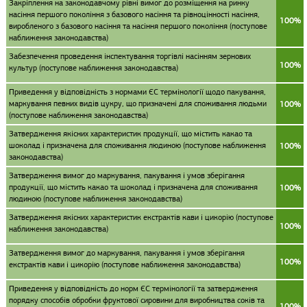
Закріплення на законодавчому рівні вимог до розміщення на ринку
насіння першого покоління з базового насіння та рівноцінності насіння,
100%
виробленого з базового насіння та насіння першого покоління (поступове
наближення законодавства)
Забезпечення проведення інспектування торгівлі насінням зернових
100%
культур (поступове наближення законодавства)
Приведення у відповідність з нормами ЄС термінології щодо пакування,
маркування певних видів цукру, що призначені для споживання людьми
100%
(поступове наближення законодавства)
Затвердження якісних характеристик продукції, що містить какао та
шоколад і призначена для споживання людиною (поступове наближення
100%
законодавства)
Затвердження вимог до маркування, пакування і умов зберігання
продукції, що містить какао та шоколад і призначена для споживання
100%
людиною (поступове наближення законодавства)
Затвердження якісних характеристик екстрактів кави і цикорію (поступове
100%
наближення законодавства)
Затвердження вимог до маркування, пакування і умов зберігання
100%
екстрактів кави і цикорію (поступове наближення законодавства)
Приведення у відповідність до норм ЄС термінології та затвердження
порядку способів обробки фруктової сировини для виробництва соків та
100%