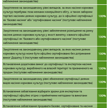
наближення законодавства)
Закріплення на законодавчому рівні випадків, за яких насіння кормових
культур перебуває поза межами комерційного обігу, а також заборони
торгівлі насінням деяких кормових культур, до їх офіційної сертифікації
100%
як "базове насіння" або "сертифіковане насіння" (поступове наближення
законодавства)
Закріплення на законодавчому рівні забезпечення розміщення на ринку
насіння деяких кормових культур у якості винятку з вимоги офіційної
100%
сертифікації як "базового або сертифікованого насіння" (поступове
наближення законодавства)
Закріплення на законодавчому рівні випадків, за яких насіння деяких
кормових культур може бути офіційно сертифіковано без дотримання
100%
вимог Додатку II (поступове наближення законодавства)
Встановлення додаткових вимог до сертифікації та експертизи насіння
кормових культур, виробленого на власній території та призначеного на
100%
продаж (поступове наближення законодавства)
Закріплення на законодавчому рівні обмеження сертифікації деяких
100%
видів насіння кормових культур (поступове наближення законодавства)
Встановлення зобов'язання відбирати зразки для експертизи та
сертифікації офіційно згідно з прийнятними методами та вимогами
100%
(поступове наближення законодавства)
Встановлення зобов'язання продавати базове, сертифіковане та насіння