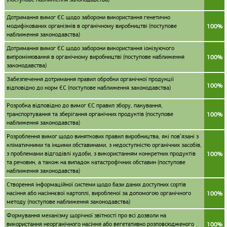
Дотримання вимог ЄС щодо заборони використання генетично
модифікованих організмів в органічному виробництві (поступове
100%
наближення законодавства)
Дотримання вимог ЄС щодо заборони використання іонізуючого
випромінювання в органічному виробництві (поступове наближення
100%
законодавства)
Забезпечення дотримання правил обробки органічної продукції
100%
відповідно до норм ЄС (поступове наближення законодавства)
Розробка відповідно до вимог ЄС правил збору, пакування,
транспортування та зберігання органічних продуктів (поступове
100%
наближення законодавства)
Розроблення вимог щодо виняткових правил виробництва, які пов’язані з
кліматичними та іншими обставинами, з недоступністю органічних засобів,
з проблемами відгодівлі худоби, з використанням конкретних продуктів
100%
та речовин, а також на випадок катастрофічних обставин (поступове
наближення законодавства)
Створення інформаційної системи щодо бази даних доступних сортів
насіння або насіннєвої картоплі, виробленої за допомогою органічного
100%
методу (поступове наближення законодавства)
Формування механізму щорічної звітності про всі дозволи на
використання неорганічного насіння або вегетативно розповсюдженого
100%