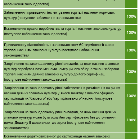
наближення законодавства)
Забезпечення проведення інспектування торгівлі насінням кормових
100%
культур (поступове наближення законодавства)
Встановлення правил виробництва та торгівлі насінням злакових культур
100%
(поступове наближення законодавства)
Приведення у відповідність з законодавством ЄС термінології щодо
торгівлі насінням злакових культур (поступове наближення
100%
законодавства)
Закріплення на законодавчому рівні випадків, за яких насіння злакових
культур перебуває поза межами комерційного обігу, а також заборони
100%
торгівлі насінням деяких злакових культур до його сертифікації
(поступове наближення законодавства)
Закріплення на законодавчому рівні забезпечення розміщення на ринку
насіння деяких злакових культур у якості винятку з вимоги офіційної
100%
сертифікації як "базового" або "сертифікованого" насіння (поступове
наближення законодавства)
Закріплення на законодавчому рівні випадків, за яких насіння деяких
злакових культур може бути офіційно сертифіковано без дотримання
100%
вимог Додатку II щодо вимог до зерна (поступове наближення
законодавства)
Встановлення додаткових вимог до сертифікації насіння злакових