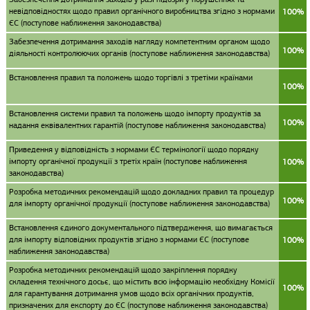
невідповідностях щодо правил органічного виробництва згідно з нормами
100%
ЄС (поступове наближення законодавства)
Забезпечення дотримання заходів нагляду компетентним органом щодо
100%
діяльності контролюючих органів (поступове наближення законодавства)
Встановлення правил та положень щодо торгівлі з третіми країнами
100%
Встановлення системи правил та положень щодо імпорту продуктів за
100%
надання еквівалентних гарантій (поступове наближення законодавства)
Приведення у відповідність з нормами ЄС термінології щодо порядку
імпорту органічної продукції з третіх країн (поступове наближення
100%
законодавства)
Розробка методичних рекомендацій щодо докладних правил та процедур
100%
для імпорту органічної продукції (поступове наближення законодавства)
Встановлення єдиного документального підтвердження, що вимагається
для імпорту відповідних продуктів згідно з нормами ЄС (поступове
100%
наближення законодавства)
Розробка методичних рекомендацій щодо закріплення порядку
складення технічного досьє, що містить всю інформацію необхідну Комісії
100%
для гарантування дотримання умов щодо всіх органічних продуктів,
призначених для експорту до ЄС (поступове наближення законодавства)