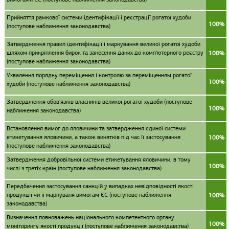
Прийняття рамкової системи ідентифікації і реєстрації рогатої худоби
100%
(поступове наближення законодавства)
Затвердження правил ідентифікації і маркування великої рогатої худоби
шляхом прикріплення бирок та занесення даних до комп'ютерного реєстру
100%
(поступове наближення законодавства)
Ухвалення порядку переміщення і контролю за переміщенням рогатої
100%
худоби (поступове наближення законодавства)
Затвердження обов'язків власників великої рогатої худоби (поступове
100%
наближення законодавства)
Встановлення вимог до яловичини та затвердження єдиної системи
етикетування яловичини, а також винятків під час її застосування
100%
(поступове наближення законодавства)
Затвердження добровільної системи етикетування яловичини, в тому
100%
числі з третіх країн (поступове наближення законодавства)
Передбачення застосування санкцій у випадках невідповідності якості
продукції чи її маркуваня вимогам ЄС (поступове наближення
100%
законодавства)
Визначення повноважень національного компетентного органу
100%
моніторингу якості продукції (поступове наближення законодавства)