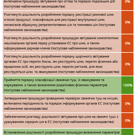
включаючи процедуру звітування про огляд та порядок подальших дій
0%
(поступове наближення законодавства)
Розглянути доцільність розроблення порядку реєстрації ринкової ціни
м'ясної продукції, класифікацію для реєстрації внутрішньої ціни,
0%
механізмів обрахунку репрезентативних цін та тижневих цін (поступове
наближення законодавства)
Розглянути доцільність розроблення процедури звітування компетентних
національних органів перед установами ЄС про ціни, а також
0%
інформування держав-членів (поступове наближення законодавства)
Розглянути доцільність розроблення порядку щорічного звітування
органам ЄС про перелік боєнь, які реєструють ціни, перелік фізичних або
0%
юридичних осіб, які реєструють ціни, перелік регіонів, для яких
реєструються ціни, та зважування (поступове наближення законодавства)
Прийняття порядку класифікації свинячих туш, їх зважування та
маркування, а також визначення додаткових фізичних параметрів
100%
(поступове наближення законодавства)
Затвердження процедури проведення перевірок свинячих туш на місцях,
включаючи періодичність та порядок інформування органів ЄС (поступове
0%
наближення законодавства)
Забезпечення розгляду доцільності звітування про ціни на свинячі туші з
0%
урахуванням середніх цін в ЄС (поступове наближення законодавства)
Встановлення доцільності розроблення процедури визначення параметрів