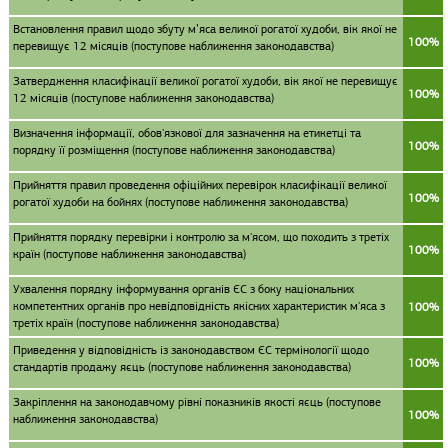
Встановлення правил щодо збуту м’яса великої рогатої худоби, вік якої не
100%
перевищує 12 місяців (поступове наближення законодавства)
Затвердження класифікації великої рогатої худоби, вік якої не перевищує
100%
12 місяців (поступове наближення законодавства)
Визначення інформації, обов'язкової для зазначення на етикетці та
100%
порядку її розміщення (поступове наближення законодавства)
Прийняття правил проведення офіційних перевірок класифікації великої
100%
рогатої худоби на бойнях (поступове наближення законодавства)
Прийняття порядку перевірки і контролю за м'ясом, що походить з третіх
100%
країн (поступове наближення законодавства)
Ухвалення порядку інформування органів ЄС з боку національних
компетентних органів про невідповідність якісних характеристик м'яса з
100%
третіх країн (поступове наближення законодавства)
Приведення у відповідність із законодавством ЄС термінології щодо
100%
стандартів продажу яєць (поступове наближення законодавства)
Закріплення на законодавчому рівні показників якості яєць (поступове
100%
наближення законодавства)