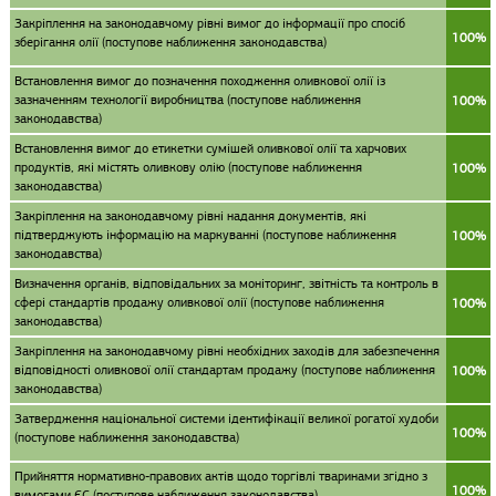
Закріплення на законодавчому рівні вимог до інформації про спосіб
100%
зберігання олії (поступове наближення законодавства)
Встановлення вимог до позначення походження оливкової олії із
зазначенням технології виробництва (поступове наближення
100%
законодавства)
Встановлення вимог до етикетки сумішей оливкової олії та харчових
продуктів, які містять оливкову олію (поступове наближення
100%
законодавства)
Закріплення на законодавчому рівні надання документів, які
підтверджують інформацію на маркуванні (поступове наближення
100%
законодавства)
Визначення органів, відповідальних за моніторинг, звітність та контроль в
сфері стандартів продажу оливкової олії (поступове наближення
100%
законодавства)
Закріплення на законодавчому рівні необхідних заходів для забезпечення
відповідності оливкової олії стандартам продажу (поступове наближення
100%
законодавства)
Затвердження національної системи ідентифікації великої рогатої худоби
100%
(поступове наближення законодавства)
Прийняття нормативно-правових актів щодо торгівлі тваринами згідно з
100%
вимогами ЄС (поступове наближення законодавства)