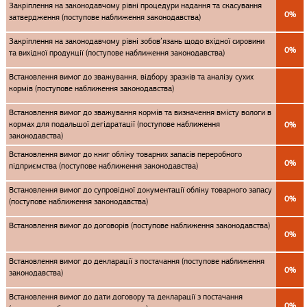
Закріплення на законодавчому рівні процедури надання та скасування
0%
затвердження (поступове наближення законодавства)
Закріплення на законодавчому рівні зобов’язань щодо вхідної сировини
0%
та вихідної продукції (поступове наближення законодавства)
Встановлення вимог до зважування, відбору зразків та аналізу сухих
кормів (поступове наближення законодавства)
Встановлення вимог до зважування кормів та визначення вмісту вологи в
кормах для подальшої дегідратації (поступове наближення
0%
законодавства)
Встановлення вимог до книг обліку товарних запасів переробного
0%
підприємства (поступове наближення законодавства)
Встановлення вимог до супровідної документації обліку товарного запасу
0%
(поступове наближення законодавства)
Встановлення вимог до договорів (поступове наближення законодавства)
0%
Встановлення вимог до декларації з постачання (поступове наближення
0%
законодавства)
Встановлення вимог до дати договору та декларації з постачання
0%