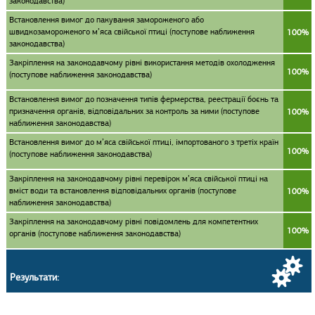
законодавства)
Встановлення вимог до пакування замороженого або
швидкозамороженого м’яса свійської птиці (поступове наближення
100%
законодавства)
Закріплення на законодавчому рівні використання методів охолодження
100%
(поступове наближення законодавства)
Встановлення вимог до позначення типів фермерства, реестрації боєнь та
призначення органів, відповідальних за контроль за ними (поступове
100%
наближення законодавства)
Встановлення вимог до м’яса свійської птиці, імпортованого з третіх країн
100%
(поступове наближення законодавства)
Закріплення на законодавчому рівні перевірок м’яса свійської птиці на
вміст води та встановлення відповідальних органів (поступове
100%
наближення законодавства)
Закріплення на законодавчому рівні повідомлень для компетентних
100%
органів (поступове наближення законодавства)
Результати: