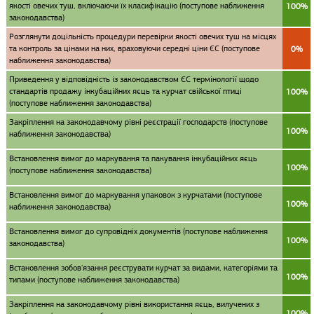
якості овечих туш, включаючи їх класифікацію (поступове наближення
100%
законодавства)
Розглянути доцільність процедури перевірки якості овечих туш на місцях
та контроль за цінами на них, враховуючи середні ціни ЄС (поступове
0%
наближення законодавства)
Приведення у відповідність із законодавством ЄС термінології щодо
cтандартів продажу інкубаційних яєць та курчат свійської птиці
100%
(поступове наближення законодавства)
Закріплення на законодавчому рівні реєстрації господарств (поступове
100%
наближення законодавства)
Встановлення вимог до маркування та пакування інкубаційних яєць
100%
(поступове наближення законодавства)
Встановлення вимог до маркування упаковок з курчатами (поступове
100%
наближення законодавства)
Встановлення вимог до супровідніх документів (поступове наближення
100%
законодавства)
Встановлення зобов'язання реєструвати курчат за видами, категоріями та
100%
типами (поступове наближення законодавства)
Закріплення на законодавчому рівні використання яєць, вилучених з
100%