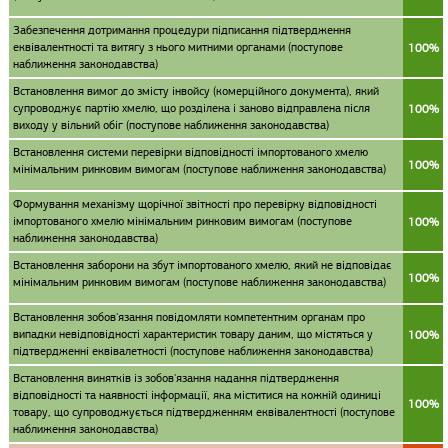
Забезпечення дотримання процедури підписання підтвердження
еквівалентності та витягу з нього митними органами (поступове
100%
наближення законодавства)
Встановлення вимог до змісту інвойсу (комерційного документа), який
супроводжує партію хмелю, що розділена і заново відправлена після
100%
виходу у вільний обіг (поступове наближення законодавства)
Встановлення системи перевірки відповідності імпортованого хмелю
100%
мінімальним ринковим вимогам (поступове наближення законодавства)
Формування механізму щорічної звітності про перевірку відповідності
імпортованого хмелю мінімальним ринковим вимогам (поступове
100%
наближення законодавства)
Встановлення заборони на збут імпортованого хмелю, який не відповідає
100%
мінімальним ринковим вимогам (поступове наближення законодавства)
Встановлення зобов'язання повідомляти компетентним органам про
випадки невідповідності характеристик товару даним, що містяться у
100%
підтвердженні еквівалетності (поступове наближення законодавства)
Встановлення винятків із зобов'язання надання підтвердження
відповідності та наявності інформації, яка міститися на кожній одиниці
100%
товару, що супроводжується підтвердженням еквівалентності (поступове
наближення законодавства)