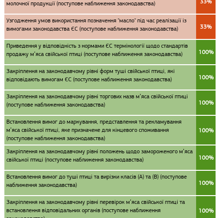
33%
молочної продукції (поступове наближення законодавства)
Узгодження умов використання позначення "масло" під час реалізації із
33%
вимогами законодавства ЄС (поступове наближення законодавства)
Приведення у відповідність з нормами ЄС термінології щодо стандартів
100%
продажу м’яса свійської птиці (поступове наближення законодавства)
Закріплення на законодавчому рівні форм туші свійської птиці, які
100%
відповідають вимогам ЄС (поступове наближення законодавства)
Закріплення на законодавчому рівні торгових назв м’яса свійської птиці
100%
(поступове наближення законодавства)
Встановлення вимог до маркування, представлення та рекламування
м’яса свійської птиці, яке призначене для кінцевого споживання
100%
(поступове наближення законодавства)
Закріплення на законодавчому рівні положень щодо замороженого м’яса
100%
свійської птиці (поступове наближення законодавства)
Встановлення вимог до туші птиці та вирізки класів (А) та (В) (поступове
100%
наближення законодавства)
Закріплення на законодавчому рівні перевірок м’яса свійської птиці та
встановлення відповідальних органів (поступове наближення
100%