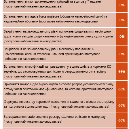
Встановлення вимог до зменшення субсидії та відмов у її наданні
0%
(поступове наближення законодавства)
Встановлення випадків force majeure (обставин непереборної сили) та
0%
надзвичайних обставин (поступове наближення законодавства)
Закріплення на законодавчому рівні положень щодо вжиття необхідних
додаткових заходів щодо належного функціонування ринку сухих кормів
0%
(поступове наближення законодавства)
Закріплення на законодавчому рівні механізму повідомлень
компетентних органів стосовно кількості сухих кормів (поступове
0%
наближення законодавства)
Встановлення класифікації та приведення у відповідність з нормами ЄС
термінів, що застосовуються до лісового репродуктивного матеріалу
66%
(поступове наближення законодавства)
Прийняття вимог щодо виробництва лісового репродуктивного матеріалу,
в тому числі генетично модифікованого, та його використання (поступове
66%
наближення законодавства)
Формування реєстру територій походження садивного лісового матеріалу
66%
та підготовка відповідних карт (поступове наближення законодавства)
Затвердження національного реєстру садивного лісового матеріалу
66%
(поступове наближення законодавства)