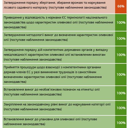
Затвердження порядку зберігання, збирання врожаю та маркування
66%
лісового садивного матеріалу (поступове наближення законодавства)
Приведення у відповідність з нормами ЄС термінології національного
законодавства щодо характеристик оливкової олії (поступове наближення
100%
законодавства)
Затвердження методології вимог до визначення характеристик оливкової
100%
олії (поступове наближення законодавства)
Затвердженя порядку дій компетентних державних органів у випадку
невідповідності характеристик оливкової олії встановленим вимогам
100%
(поступове наближення законодавства)
Прийняття процедури щодо взаємодії з компетентними органами
держав-членів ЄС у разі виникнення труднощів із самостійним
100%
визначенням характеристик оливкової олії (поступове наближення
законодавства)
Встановлення вимог до необов’язкових позначок на етикетці олії
100%
(поступове наближення законодавства)
Закріплення на законодавчому рівні вимог до маркування категорії олії
100%
(поступове наближення законодавства)
Встановлення вимог до упаковки для оливкової олії (поступове
100%
наближення законодавства)