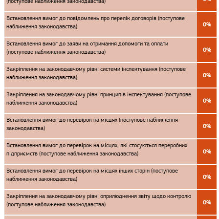
(поступове наближення законодавства)
Встановлення вимог до повідомлень про перелік договорів (поступове
0%
наближення законодавства)
Встановлення вимог до заяви на отримання допомоги та оплати
0%
(поступове наближення законодавства)
Закріплення на законодавчому рівні системи інспектування (поступове
0%
наближення законодавства)
Закріплення на законодавчому рівні принципів інспектування (поступове
0%
наближення законодавства)
Встановлення вимог до перевірок на місцях (поступове наближення
0%
законодавства)
Встановлення вимог до перевірок на місцях, які стосуються переробних
0%
підприємств (поступове наближення законодавства)
Встановлення вимог до перевірок на місцях інших сторін (поступове
0%
наближення законодавства)
Закріплення на законодавчому рівні оприлюднення звіту щодо контролю
0%
(поступове наближення законодавства)