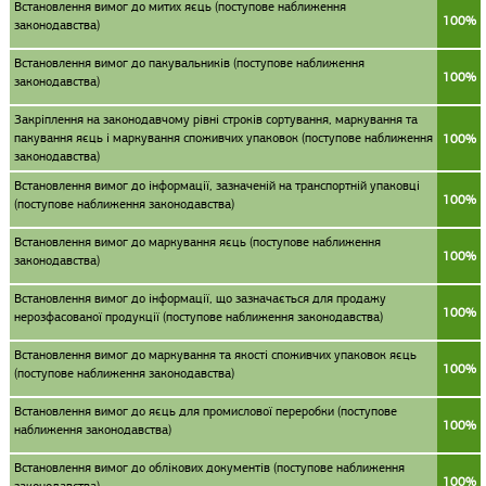
Встановлення вимог до митих яєць (поступове наближення
100%
законодавства)
Встановлення вимог до пакувальників (поступове наближення
100%
законодавства)
Закріплення на законодавчому рівні строків сортування, маркування та
пакування яєць і маркування споживчих упаковок (поступове наближення
100%
законодавства)
Встановлення вимог до інформації, зазначеній на транспортній упаковці
100%
(поступове наближення законодавства)
Встановлення вимог до маркування яєць (поступове наближення
100%
законодавства)
Встановлення вимог до інформації, що зазначається для продажу
100%
нерозфасованої продукції (поступове наближення законодавства)
Встановлення вимог до маркування та якості споживчих упаковок яєць
100%
(поступове наближення законодавства)
Встановлення вимог до яєць для промислової переробки (поступове
100%
наближення законодавства)
Встановлення вимог до облікових документів (поступове наближення
100%