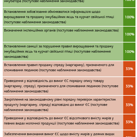
інкубатора (поступове наближення законодавства)
Встановлення зобов'язання обмінюватися інформацією щодо
вирощування та продажу інкубаційних яєць та курчат свійської птиці
100%
(поступове наближення законодавства)
Визначення інспекційних органів (поступове наближення законодавства)
100%
Встановлення санкції за порушення правил вирощування та продажу
інкубаційних яєць та курчат свійської птиці (поступове наближення
100%
законодавства)
Встановлення правил продажу спреду (маргарину), призначеного для
33%
споживання людиною (поступове наближення законодавства)
Приведення у відповідність до вимог ЄС порядку опису товару
(маргарину, спреду), призначеного для споживання людиною (поступове
33%
наближення законодавства)
Закріплення на законодавчому рівні порядку перевірок характеристик
продукту (маргарину, спреду) відповідно до вимог ЄС (поступове
33%
наближення законодавства)
Приведення у відповідність до вимог ЄС відсоткового вмісту жирів у
33%
певних видах молочної продукції (поступове наближення законодавства)
Забезпечення виконання вимог ЄС щодо вмісту жирів у деяких видах