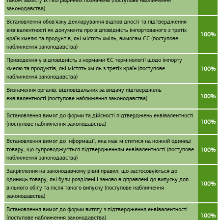
також захисту їх географічних позначень (поступове наближення
законодавства)
Встановлення обов'язку декларування відповідності та підтвердження
еквівалентності як документа про відповідність імпортованого з третіх
100%
країн хмелю та продуктів, які містять хміль, вимогам ЄС (поступове
наближення законодавства)
Приведення у відповідність з нормами ЄС термінології щодо імпорту
хмелю та продуктів, які містять хміль з третіх країн (поступове
100%
наближення законодавства)
Визначення органів, відповідальних за видачу підтверджень
100%
еквівалентності (поступове наближення законодавства)
Встановлення вимог до форми та дійсності підтверджень еквівалентності
100%
(поступове наближення законодавства)
Встановлення вимог до інформації, яка має міститися на кожній одиниці
товару, що супроводжується підтвердженням еквівалентності (поступове
100%
наближення законодавства)
Закріплення на законодавчому рівні правил, що застосовуються до
одиниць товару, які були розділені і заново відправлені до випуску для
100%
вільного обігу та після такого випуску (поступове наближення
законодавства)
Встановлення вимог до форми витягу з підтвердження еквівалентності
100%
(поступове наближення законодавства)