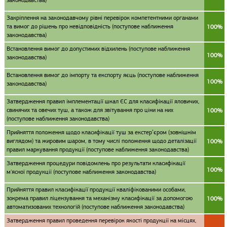
законодавства)
Закріплення на законодавчому рівні перевірок компетентними органами
та вимог до рішень про невідповідність (поступове наближення
100%
законодавства)
Встановлення вимог до допустимих відхилень (поступове наближення
100%
законодавства)
Встановлення вимог до імпорту та експорту яєць (поступове наближення
100%
законодавства)
Затвердження правил імплементації шкал ЄС для класифікації яловичих,
свинячих та овечих туш, а також для звітування про ціни на них
100%
(поступове наближення законодавства)
Прийняття положення щодо класифікації туш за екстер’єром (зовнішнім
виглядом) та жировим шаром, в тому числі положення щодо деталізації
100%
правил маркування продукції (поступове наближення законодавства)
Затвердження процедури повідомлень про результати класифікації
100%
м'ясної продукції (поступове наближення законодавства)
Прийняття правил класифікації продукції кваліфікованими особами,
зокрема правил ліцензування та механізму класифікації за допомогою
100%
автоматизованих технологій (поступове наближення законодавства)
Затвердження правил проведення перевірок якості продукції на місцях,