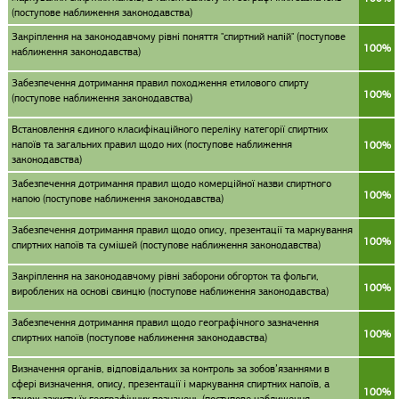
(поступове наближення законодавства)
Закріплення на законодавчому рівні поняття "спиртний напій" (поступове
100%
наближення законодавства)
Забезпечення дотримання правил походження етилового спирту
100%
(поступове наближення законодавства)
Встановлення єдиного класифікаційного переліку категорії спиртних
напоїв та загальних правил щодо них (поступове наближення
100%
законодавства)
Забезпечення дотримання правил щодо комерційної назви спиртного
100%
напою (поступове наближення законодавства)
Забезпечення дотримання правил щодо опису, презентації та маркування
100%
спиртних напоїв та сумішей (поступове наближення законодавства)
Закріплення на законодавчому рівні заборони обгорток та фольги,
100%
вироблених на основі свинцю (поступове наближення законодавства)
Забезпечення дотримання правил щодо географічного зазначення
100%
спиртних напоїв (поступове наближення законодавства)
Визначення органів, відповідальних за контроль за зобов’язаннями в
сфері визначення, опису, презентації і маркування спиртних напоїв, а
100%