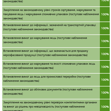
100%
законодавства)
Закріплення на законодавчому рівні строків сортування, маркування та
пакування яєць і маркування споживчих упаковок (поступове наближення
100%
законодавства)
Встановлення вимог до інформації, зазначеній на транспортній упаковці
100%
(поступове наближення законодавства)
Встановлення вимог до маркування яєць (поступове наближення
100%
законодавства)
Встановлення вимог до інформації, що зазначається для продажу
100%
нерозфасованої продукції (поступове наближення законодавства)
Встановлення вимог до маркування та якості споживчих упаковок яєць
100%
(поступове наближення законодавства)
Встановлення вимог до яєць для промислової переробки (поступове
100%
наближення законодавства)
Встановлення вимог до облікових документів (поступове наближення
100%
законодавства)
Закріплення на законодавчому рівні перевірок компетентними органами
та вимог до рішень про невідповідність (поступове наближення
100%
законодавства)