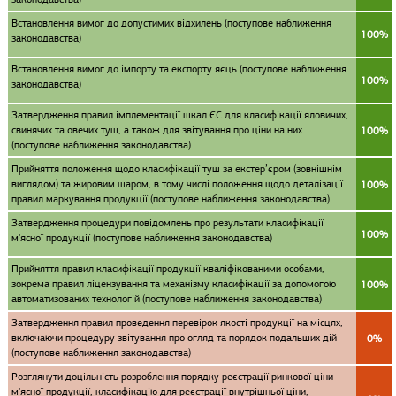
Встановлення вимог до допустимих відхилень (поступове наближення
100%
законодавства)
Встановлення вимог до імпорту та експорту яєць (поступове наближення
100%
законодавства)
Затвердження правил імплементації шкал ЄС для класифікації яловичих,
свинячих та овечих туш, а також для звітування про ціни на них
100%
(поступове наближення законодавства)
Прийняття положення щодо класифікації туш за екстер’єром (зовнішнім
виглядом) та жировим шаром, в тому числі положення щодо деталізації
100%
правил маркування продукції (поступове наближення законодавства)
Затвердження процедури повідомлень про результати класифікації
100%
м'ясної продукції (поступове наближення законодавства)
Прийняття правил класифікації продукції кваліфікованими особами,
зокрема правил ліцензування та механізму класифікації за допомогою
100%
автоматизованих технологій (поступове наближення законодавства)
Затвердження правил проведення перевірок якості продукції на місцях,
включаючи процедуру звітування про огляд та порядок подальших дій
0%
(поступове наближення законодавства)
Розглянути доцільність розроблення порядку реєстрації ринкової ціни
м'ясної продукції, класифікацію для реєстрації внутрішньої ціни,