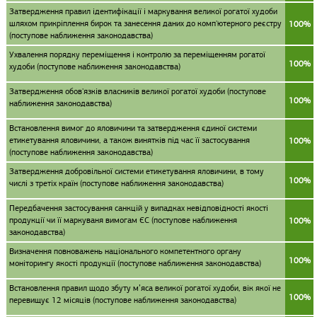
Затвердження правил ідентифікації і маркування великої рогатої худоби
шляхом прикріплення бирок та занесення даних до комп'ютерного реєстру
100%
(поступове наближення законодавства)
Ухвалення порядку переміщення і контролю за переміщенням рогатої
100%
худоби (поступове наближення законодавства)
Затвердження обов'язків власників великої рогатої худоби (поступове
100%
наближення законодавства)
Встановлення вимог до яловичини та затвердження єдиної системи
етикетування яловичини, а також винятків під час її застосування
100%
(поступове наближення законодавства)
Затвердження добровільної системи етикетування яловичини, в тому
100%
числі з третіх країн (поступове наближення законодавства)
Передбачення застосування санкцій у випадках невідповідності якості
продукції чи її маркуваня вимогам ЄС (поступове наближення
100%
законодавства)
Визначення повноважень національного компетентного органу
100%
моніторингу якості продукції (поступове наближення законодавства)
Встановлення правил щодо збуту м’яса великої рогатої худоби, вік якої не
100%
перевищує 12 місяців (поступове наближення законодавства)