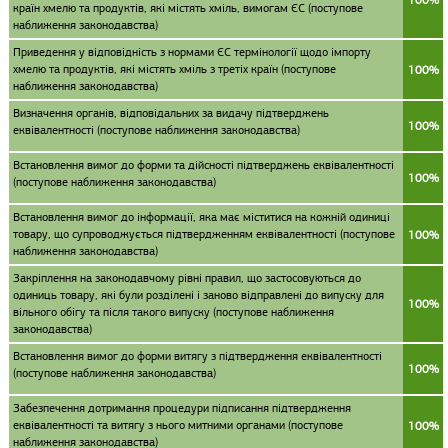
100%
країн хмелю та продуктів, які містять хміль, вимогам ЄС (поступове
наближення законодавства)
Приведення у відповідність з нормами ЄС термінології щодо імпорту
хмелю та продуктів, які містять хміль з третіх країн (поступове
100%
наближення законодавства)
Визначення органів, відповідальних за видачу підтверджень
100%
еквівалентності (поступове наближення законодавства)
Встановлення вимог до форми та дійсності підтверджень еквівалентності
100%
(поступове наближення законодавства)
Встановлення вимог до інформації, яка має міститися на кожній одиниці
товару, що супроводжується підтвердженням еквівалентності (поступове
100%
наближення законодавства)
Закріплення на законодавчому рівні правил, що застосовуються до
одиниць товару, які були розділені і заново відправлені до випуску для
100%
вільного обігу та після такого випуску (поступове наближення
законодавства)
Встановлення вимог до форми витягу з підтвердження еквівалентності
100%
(поступове наближення законодавства)
Забезпечення дотримання процедури підписання підтвердження
еквівалентності та витягу з нього митними органами (поступове
100%
наближення законодавства)