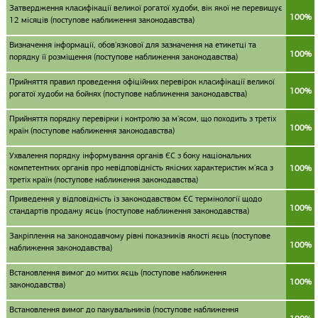
Затвердження класифікації великої рогатої худоби, вік якої не перевищує
100%
12 місяців (поступове наближення законодавства)
Визначення інформації, обов'язкової для зазначення на етикетці та
100%
порядку її розміщення (поступове наближення законодавства)
Прийняття правил проведення офіційних перевірок класифікації великої
100%
рогатої худоби на бойнях (поступове наближення законодавства)
Прийняття порядку перевірки і контролю за м'ясом, що походить з третіх
100%
країн (поступове наближення законодавства)
Ухвалення порядку інформування органів ЄС з боку національних
компетентних органів про невідповідність якісних характеристик м'яса з
100%
третіх країн (поступове наближення законодавства)
Приведення у відповідність із законодавством ЄС термінології щодо
100%
стандартів продажу яєць (поступове наближення законодавства)
Закріплення на законодавчому рівні показників якості яєць (поступове
100%
наближення законодавства)
Встановлення вимог до митих яєць (поступове наближення
100%
законодавства)
Встановлення вимог до пакувальників (поступове наближення