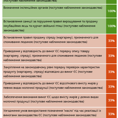
(поступове наближення законодавства)
Визначення інспекційних органів (поступове наближення законодавства)
100%
Встановлення санкції за порушення правил вирощування та продажу
інкубаційних яєць та курчат свійської птиці (поступове наближення
100%
законодавства)
Встановлення правил продажу спреду (маргарину), призначеного для
33%
споживання людиною (поступове наближення законодавства)
Приведення у відповідність до вимог ЄС порядку опису товару
(маргарину, спреду), призначеного для споживання людиною (поступове
33%
наближення законодавства)
Закріплення на законодавчому рівні порядку перевірок характеристик
продукту (маргарину, спреду) відповідно до вимог ЄС (поступове
33%
наближення законодавства)
Приведення у відповідність до вимог ЄС відсоткового вмісту жирів у
33%
певних видах молочної продукції (поступове наближення законодавства)
Забезпечення виконання вимог ЄС щодо вмісту жирів у деяких видах
33%
молочної продукції (поступове наближення законодавства)
Узгодження умов використання позначення "масло" під час реалізації із
33%
вимогами законодавства ЄС (поступове наближення законодавства)