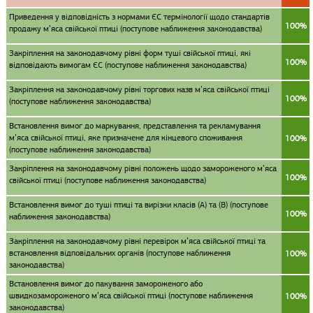
Приведення у відповідність з нормами ЄС термінології щодо стандартів
100%
продажу м’яса свійської птиці (поступове наближення законодавства)
Закріплення на законодавчому рівні форм туші свійської птиці, які
100%
відповідають вимогам ЄС (поступове наближення законодавства)
Закріплення на законодавчому рівні торгових назв м’яса свійської птиці
100%
(поступове наближення законодавства)
Встановлення вимог до маркування, представлення та рекламування
м’яса свійської птиці, яке призначене для кінцевого споживання
100%
(поступове наближення законодавства)
Закріплення на законодавчому рівні положень щодо замороженого м’яса
100%
свійської птиці (поступове наближення законодавства)
Встановлення вимог до туші птиці та вирізки класів (А) та (В) (поступове
100%
наближення законодавства)
Закріплення на законодавчому рівні перевірок м’яса свійської птиці та
встановлення відповідальних органів (поступове наближення
100%
законодавства)
Встановлення вимог до пакування замороженого або
швидкозамороженого м’яса свійської птиці (поступове наближення
100%
законодавства)