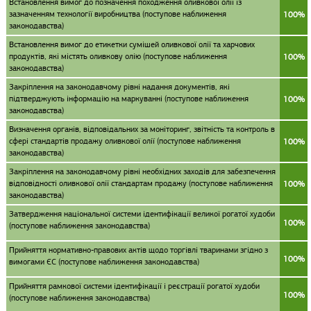
Встановлення вимог до позначення походження оливкової олії із
зазначенням технології виробництва (поступове наближення
100%
законодавства)
Встановлення вимог до етикетки сумішей оливкової олії та харчових
продуктів, які містять оливкову олію (поступове наближення
100%
законодавства)
Закріплення на законодавчому рівні надання документів, які
підтверджують інформацію на маркуванні (поступове наближення
100%
законодавства)
Визначення органів, відповідальних за моніторинг, звітність та контроль в
сфері стандартів продажу оливкової олії (поступове наближення
100%
законодавства)
Закріплення на законодавчому рівні необхідних заходів для забезпечення
відповідності оливкової олії стандартам продажу (поступове наближення
100%
законодавства)
Затвердження національної системи ідентифікації великої рогатої худоби
100%
(поступове наближення законодавства)
Прийняття нормативно-правових актів щодо торгівлі тваринами згідно з
100%
вимогами ЄС (поступове наближення законодавства)
Прийняття рамкової системи ідентифікації і реєстрації рогатої худоби
100%
(поступове наближення законодавства)