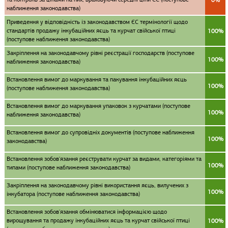
наближення законодавства)
Приведення у відповідність із законодавством ЄС термінології щодо
cтандартів продажу інкубаційних яєць та курчат свійської птиці
100%
(поступове наближення законодавства)
Закріплення на законодавчому рівні реєстрації господарств (поступове
100%
наближення законодавства)
Встановлення вимог до маркування та пакування інкубаційних яєць
100%
(поступове наближення законодавства)
Встановлення вимог до маркування упаковок з курчатами (поступове
100%
наближення законодавства)
Встановлення вимог до супровідніх документів (поступове наближення
100%
законодавства)
Встановлення зобов'язання реєструвати курчат за видами, категоріями та
100%
типами (поступове наближення законодавства)
Закріплення на законодавчому рівні використання яєць, вилучених з
100%
інкубатора (поступове наближення законодавства)
Встановлення зобов'язання обмінюватися інформацією щодо
вирощування та продажу інкубаційних яєць та курчат свійської птиці
100%