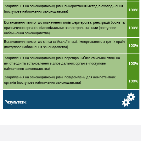
Закріплення на законодавчому рівні використання методів охолодження
100%
(поступове наближення законодавства)
Встановлення вимог до позначення типів фермерства, реестрації боєнь та
призначення органів, відповідальних за контроль за ними (поступове
100%
наближення законодавства)
Встановлення вимог до м’яса свійської птиці, імпортованого з третіх країн
100%
(поступове наближення законодавства)
Закріплення на законодавчому рівні перевірок м’яса свійської птиці на
вміст води та встановлення відповідальних органів (поступове
100%
наближення законодавства)
Закріплення на законодавчому рівні повідомлень для компетентних
100%
органів (поступове наближення законодавства)
Результати: