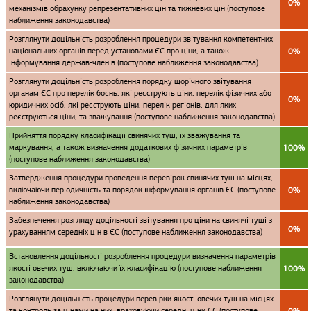
0%
механізмів обрахунку репрезентативних цін та тижневих цін (поступове
наближення законодавства)
Розглянути доцільність розроблення процедури звітування компетентних
національних органів перед установами ЄС про ціни, а також
0%
інформування держав-членів (поступове наближення законодавства)
Розглянути доцільність розроблення порядку щорічного звітування
органам ЄС про перелік боєнь, які реєструють ціни, перелік фізичних або
0%
юридичних осіб, які реєструють ціни, перелік регіонів, для яких
реєструються ціни, та зважування (поступове наближення законодавства)
Прийняття порядку класифікації свинячих туш, їх зважування та
маркування, а також визначення додаткових фізичних параметрів
100%
(поступове наближення законодавства)
Затвердження процедури проведення перевірок свинячих туш на місцях,
включаючи періодичність та порядок інформування органів ЄС (поступове
0%
наближення законодавства)
Забезпечення розгляду доцільності звітування про ціни на свинячі туші з
0%
урахуванням середніх цін в ЄС (поступове наближення законодавства)
Встановлення доцільності розроблення процедури визначення параметрів
якості овечих туш, включаючи їх класифікацію (поступове наближення
100%
законодавства)
Розглянути доцільність процедури перевірки якості овечих туш на місцях
та контроль за цінами на них, враховуючи середні ціни ЄС (поступове
0%