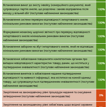
Встановлення вимог до змісту інвойсу (комерційного документа), який
супроводжує партію хмелю, що розділена і заново відправлена після
100%
виходу у вільний обіг (поступове наближення законодавства)
Встановлення системи перевірки відповідності імпортованого хмелю
100%
мінімальним ринковим вимогам (поступове наближення законодавства)
Формування механізму щорічної звітності про перевірку відповідності
імпортованого хмелю мінімальним ринковим вимогам (поступове
100%
наближення законодавства)
Встановлення заборони на збут імпортованого хмелю, який не відповідає
100%
мінімальним ринковим вимогам (поступове наближення законодавства)
Встановлення зобов'язання повідомляти компетентним органам про
випадки невідповідності характеристик товару даним, що містяться у
100%
підтвердженні еквівалетності (поступове наближення законодавства)
Встановлення винятків із зобов'язання надання підтвердження
відповідності та наявності інформації, яка міститися на кожній одиниці
100%
товару, що супроводжується підтвердженням еквівалентності (поступове
наближення законодавства)
Закріплення на законодавчому рівні процедури надання та скасування
0%
затвердження (поступове наближення законодавства)
Закріплення на законодавчому рівні зобов’язань щодо вхідної сировини