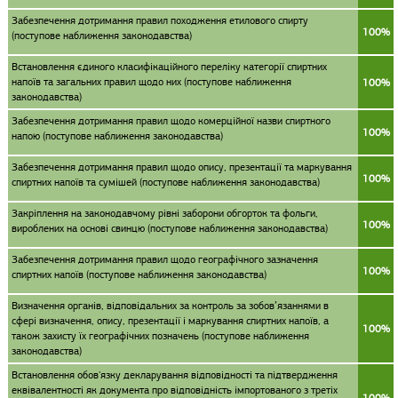
Забезпечення дотримання правил походження етилового спирту
100%
(поступове наближення законодавства)
Встановлення єдиного класифікаційного переліку категорії спиртних
напоїв та загальних правил щодо них (поступове наближення
100%
законодавства)
Забезпечення дотримання правил щодо комерційної назви спиртного
100%
напою (поступове наближення законодавства)
Забезпечення дотримання правил щодо опису, презентації та маркування
100%
спиртних напоїв та сумішей (поступове наближення законодавства)
Закріплення на законодавчому рівні заборони обгорток та фольги,
100%
вироблених на основі свинцю (поступове наближення законодавства)
Забезпечення дотримання правил щодо географічного зазначення
100%
спиртних напоїв (поступове наближення законодавства)
Визначення органів, відповідальних за контроль за зобов’язаннями в
сфері визначення, опису, презентації і маркування спиртних напоїв, а
100%
також захисту їх географічних позначень (поступове наближення
законодавства)
Встановлення обов'язку декларування відповідності та підтвердження
еквівалентності як документа про відповідність імпортованого з третіх