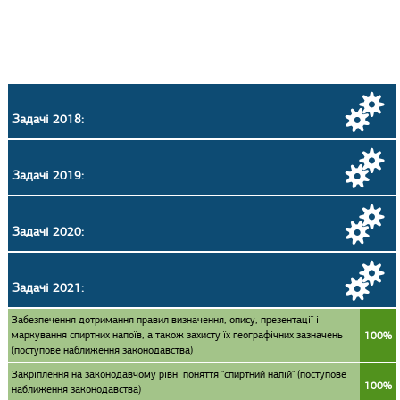
Задачі 2018:
Задачі 2019:
Задачі 2020:
Задачі 2021:
Забезпечення дотримання правил визначення, опису, презентації і
маркування спиртних напоїв, а також захисту їх географічних зазначень
100%
(поступове наближення законодавства)
Закріплення на законодавчому рівні поняття "спиртний напій" (поступове
100%
наближення законодавства)