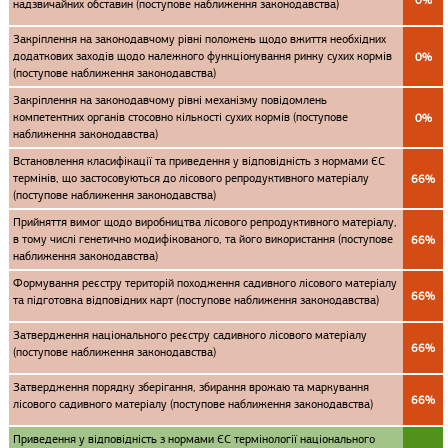
0%
надзвичайних обставин (поступове наближення законодавства)
Закріплення на законодавчому рівні положень щодо вжиття необхідних
додаткових заходів щодо належного функціонування ринку сухих кормів
0%
(поступове наближення законодавства)
Закріплення на законодавчому рівні механізму повідомлень
компетентних органів стосовно кількості сухих кормів (поступове
0%
наближення законодавства)
Встановлення класифікації та приведення у відповідність з нормами ЄС
термінів, що застосовуються до лісового репродуктивного матеріалу
66%
(поступове наближення законодавства)
Прийняття вимог щодо виробництва лісового репродуктивного матеріалу,
в тому числі генетично модифікованого, та його використання (поступове
66%
наближення законодавства)
Формування реєстру територій походження садивного лісового матеріалу
66%
та підготовка відповідних карт (поступове наближення законодавства)
Затвердження національного реєстру садивного лісового матеріалу
66%
(поступове наближення законодавства)
Затвердження порядку зберігання, збирання врожаю та маркування
66%
лісового садивного матеріалу (поступове наближення законодавства)
Приведення у відповідність з нормами ЄС термінології національного