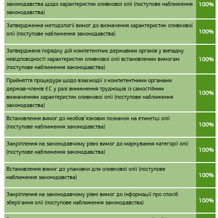
законодавства щодо характеристик оливкової олії (поступове наближення
100%
законодавства)
Затвердження методології вимог до визначення характеристик оливкової
100%
олії (поступове наближення законодавства)
Затвердженя порядку дій компетентних державних органів у випадку
невідповідності характеристик оливкової олії встановленим вимогам
100%
(поступове наближення законодавства)
Прийняття процедури щодо взаємодії з компетентними органами
держав-членів ЄС у разі виникнення труднощів із самостійним
100%
визначенням характеристик оливкової олії (поступове наближення
законодавства)
Встановлення вимог до необов’язкових позначок на етикетці олії
100%
(поступове наближення законодавства)
Закріплення на законодавчому рівні вимог до маркування категорії олії
100%
(поступове наближення законодавства)
Встановлення вимог до упаковки для оливкової олії (поступове
100%
наближення законодавства)
Закріплення на законодавчому рівні вимог до інформації про спосіб
100%
зберігання олії (поступове наближення законодавства)