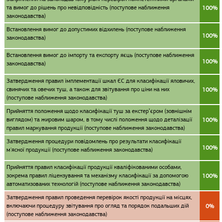
та вимог до рішень про невідповідність (поступове наближення
100%
законодавства)
Встановлення вимог до допустимих відхилень (поступове наближення
100%
законодавства)
Встановлення вимог до імпорту та експорту яєць (поступове наближення
100%
законодавства)
Затвердження правил імплементації шкал ЄС для класифікації яловичих,
свинячих та овечих туш, а також для звітування про ціни на них
100%
(поступове наближення законодавства)
Прийняття положення щодо класифікації туш за екстер’єром (зовнішнім
виглядом) та жировим шаром, в тому числі положення щодо деталізації
100%
правил маркування продукції (поступове наближення законодавства)
Затвердження процедури повідомлень про результати класифікації
100%
м'ясної продукції (поступове наближення законодавства)
Прийняття правил класифікації продукції кваліфікованими особами,
зокрема правил ліцензування та механізму класифікації за допомогою
100%
автоматизованих технологій (поступове наближення законодавства)
Затвердження правил проведення перевірок якості продукції на місцях,
включаючи процедуру звітування про огляд та порядок подальших дій
0%
(поступове наближення законодавства)