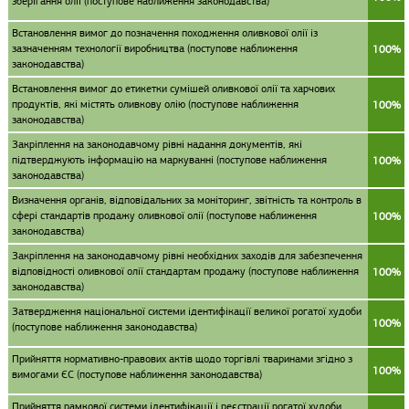
зберігання олії (поступове наближення законодавства)
Встановлення вимог до позначення походження оливкової олії із
зазначенням технології виробництва (поступове наближення
100%
законодавства)
Встановлення вимог до етикетки сумішей оливкової олії та харчових
продуктів, які містять оливкову олію (поступове наближення
100%
законодавства)
Закріплення на законодавчому рівні надання документів, які
підтверджують інформацію на маркуванні (поступове наближення
100%
законодавства)
Визначення органів, відповідальних за моніторинг, звітність та контроль в
сфері стандартів продажу оливкової олії (поступове наближення
100%
законодавства)
Закріплення на законодавчому рівні необхідних заходів для забезпечення
відповідності оливкової олії стандартам продажу (поступове наближення
100%
законодавства)
Затвердження національної системи ідентифікації великої рогатої худоби
100%
(поступове наближення законодавства)
Прийняття нормативно-правових актів щодо торгівлі тваринами згідно з
100%
вимогами ЄС (поступове наближення законодавства)
Прийняття рамкової системи ідентифікації і реєстрації рогатої худоби