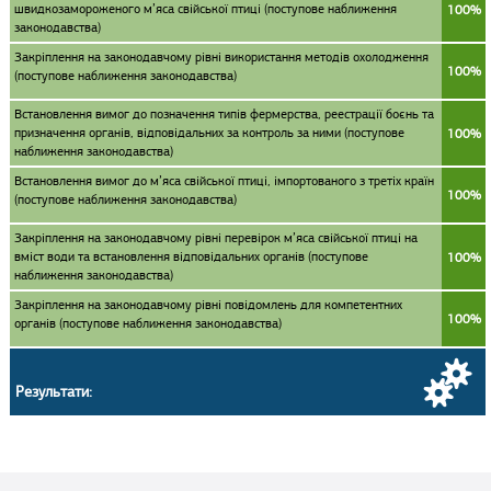
швидкозамороженого м’яса свійської птиці (поступове наближення
100%
законодавства)
Закріплення на законодавчому рівні використання методів охолодження
100%
(поступове наближення законодавства)
Встановлення вимог до позначення типів фермерства, реестрації боєнь та
призначення органів, відповідальних за контроль за ними (поступове
100%
наближення законодавства)
Встановлення вимог до м’яса свійської птиці, імпортованого з третіх країн
100%
(поступове наближення законодавства)
Закріплення на законодавчому рівні перевірок м’яса свійської птиці на
вміст води та встановлення відповідальних органів (поступове
100%
наближення законодавства)
Закріплення на законодавчому рівні повідомлень для компетентних
100%
органів (поступове наближення законодавства)
Результати: