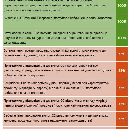
Встановлення зобов'язання обмінюватися інформацією щодо
вирощування та продажу інкубаційних яєць та курчат свійської птиці
100%
(поступове наближення законодавства)
Визначення інспекційних органів (поступове наближення законодавства)
100%
Встановлення санкції за порушення правил вирощування та продажу
інкубаційних яєць та курчат свійської птиці (поступове наближення
100%
законодавства)
Встановлення правил продажу спреду (маргарину), призначеного для
33%
споживання людиною (поступове наближення законодавства)
Приведення у відповідність до вимог ЄС порядку опису товару
(маргарину, спреду), призначеного для споживання людиною (поступове
33%
наближення законодавства)
Закріплення на законодавчому рівні порядку перевірок характеристик
продукту (маргарину, спреду) відповідно до вимог ЄС (поступове
33%
наближення законодавства)
Приведення у відповідність до вимог ЄС відсоткового вмісту жирів у
33%
певних видах молочної продукції (поступове наближення законодавства)
Забезпечення виконання вимог ЄС щодо вмісту жирів у деяких видах
33%
молочної продукції (поступове наближення законодавства)