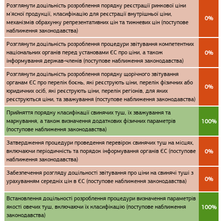
Розглянути доцільність розроблення порядку реєстрації ринкової ціни
м'ясної продукції, класифікацію для реєстрації внутрішньої ціни,
0%
механізмів обрахунку репрезентативних цін та тижневих цін (поступове
наближення законодавства)
Розглянути доцільність розроблення процедури звітування компетентних
національних органів перед установами ЄС про ціни, а також
0%
інформування держав-членів (поступове наближення законодавства)
Розглянути доцільність розроблення порядку щорічного звітування
органам ЄС про перелік боєнь, які реєструють ціни, перелік фізичних або
0%
юридичних осіб, які реєструють ціни, перелік регіонів, для яких
реєструються ціни, та зважування (поступове наближення законодавства)
Прийняття порядку класифікації свинячих туш, їх зважування та
маркування, а також визначення додаткових фізичних параметрів
100%
(поступове наближення законодавства)
Затвердження процедури проведення перевірок свинячих туш на місцях,
включаючи періодичність та порядок інформування органів ЄС (поступове
0%
наближення законодавства)
Забезпечення розгляду доцільності звітування про ціни на свинячі туші з
0%
урахуванням середніх цін в ЄС (поступове наближення законодавства)
Встановлення доцільності розроблення процедури визначення параметрів
якості овечих туш, включаючи їх класифікацію (поступове наближення
100%
законодавства)