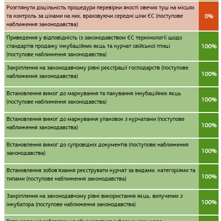
Розглянути доцільність процедури перевірки якості овечих туш на місцях
та контроль за цінами на них, враховуючи середні ціни ЄС (поступове
0%
наближення законодавства)
Приведення у відповідність із законодавством ЄС термінології щодо
cтандартів продажу інкубаційних яєць та курчат свійської птиці
100%
(поступове наближення законодавства)
Закріплення на законодавчому рівні реєстрації господарств (поступове
100%
наближення законодавства)
Встановлення вимог до маркування та пакування інкубаційних яєць
100%
(поступове наближення законодавства)
Встановлення вимог до маркування упаковок з курчатами (поступове
100%
наближення законодавства)
Встановлення вимог до супровідніх документів (поступове наближення
100%
законодавства)
Встановлення зобов'язання реєструвати курчат за видами, категоріями та
100%
типами (поступове наближення законодавства)
Закріплення на законодавчому рівні використання яєць, вилучених з
100%
інкубатора (поступове наближення законодавства)