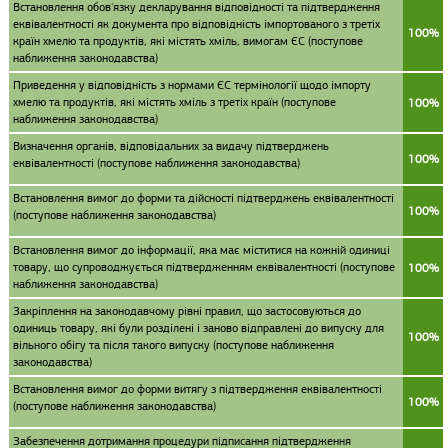
Встановлення обов'язку декларування відповідності та підтвердження
еквівалентності як документа про відповідність імпортованого з третіх
100%
країн хмелю та продуктів, які містять хміль, вимогам ЄС (поступове
наближення законодавства)
Приведення у відповідність з нормами ЄС термінології щодо імпорту
хмелю та продуктів, які містять хміль з третіх країн (поступове
100%
наближення законодавства)
Визначення органів, відповідальних за видачу підтверджень
100%
еквівалентності (поступове наближення законодавства)
Встановлення вимог до форми та дійсності підтверджень еквівалентності
100%
(поступове наближення законодавства)
Встановлення вимог до інформації, яка має міститися на кожній одиниці
товару, що супроводжується підтвердженням еквівалентності (поступове
100%
наближення законодавства)
Закріплення на законодавчому рівні правил, що застосовуються до
одиниць товару, які були розділені і заново відправлені до випуску для
100%
вільного обігу та після такого випуску (поступове наближення
законодавства)
Встановлення вимог до форми витягу з підтвердження еквівалентності
100%
(поступове наближення законодавства)
Забезпечення дотримання процедури підписання підтвердження