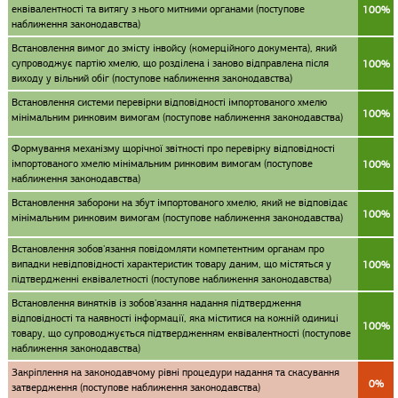
еквівалентності та витягу з нього митними органами (поступове
100%
наближення законодавства)
Встановлення вимог до змісту інвойсу (комерційного документа), який
супроводжує партію хмелю, що розділена і заново відправлена після
100%
виходу у вільний обіг (поступове наближення законодавства)
Встановлення системи перевірки відповідності імпортованого хмелю
100%
мінімальним ринковим вимогам (поступове наближення законодавства)
Формування механізму щорічної звітності про перевірку відповідності
імпортованого хмелю мінімальним ринковим вимогам (поступове
100%
наближення законодавства)
Встановлення заборони на збут імпортованого хмелю, який не відповідає
100%
мінімальним ринковим вимогам (поступове наближення законодавства)
Встановлення зобов'язання повідомляти компетентним органам про
випадки невідповідності характеристик товару даним, що містяться у
100%
підтвердженні еквівалетності (поступове наближення законодавства)
Встановлення винятків із зобов'язання надання підтвердження
відповідності та наявності інформації, яка міститися на кожній одиниці
100%
товару, що супроводжується підтвердженням еквівалентності (поступове
наближення законодавства)
Закріплення на законодавчому рівні процедури надання та скасування
0%
затвердження (поступове наближення законодавства)