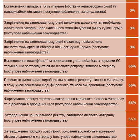
Встановлення випадків force majeure (обставин непереборної сили) та
0%
надзвичайних обставин (поступове наближення законодавства)
Закріплення на законодавчому рівні положень щодо вжиття необхідних
додаткових заходів щодо належного функціонування ринку сухих кормів
0%
(поступове наближення законодавства)
Закріплення на законодавчому рівні механізму повідомлень
компетентних органів стосовно кількості сухих кормів (поступове
0%
наближення законодавства)
Встановлення класифікації та приведення у відповідність з нормами ЄС
термінів, що застосовуються до лісового репродуктивного матеріалу
66%
(поступове наближення законодавства)
Прийняття вимог щодо виробництва лісового репродуктивного матеріалу,
в тому числі генетично модифікованого, та його використання (поступове
66%
наближення законодавства)
Формування реєстру територій походження садивного лісового матеріалу
66%
та підготовка відповідних карт (поступове наближення законодавства)
Затвердження національного реєстру садивного лісового матеріалу
66%
(поступове наближення законодавства)
Затвердження порядку зберігання, збирання врожаю та маркування
66%
лісового садивного матеріалу (поступове наближення законодавства)