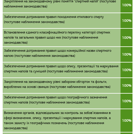
Закріплення на законодавчому рівні поняття "спиртний напій" (поступове
100%
наближення законодавства)
Забезпечення дотримання правил походження етилового спирту
100%
(поступове наближення законодавства)
Встановлення єдиного класифікаційного переліку категорії спиртних
напоїв та загальних правил щодо них (поступове наближення
100%
законодавства)
Забезпечення дотримання правил щодо комерційної назви спиртного
100%
напою (поступове наближення законодавства)
Забезпечення дотримання правил щодо опису, презентації та маркування
100%
спиртних напоїв та сумішей (поступове наближення законодавства)
Закріплення на законодавчому рівні заборони обгорток та фольги,
100%
вироблених на основі свинцю (поступове наближення законодавства)
Забезпечення дотримання правил щодо географічного зазначення
100%
спиртних напоїв (поступове наближення законодавства)
Визначення органів, відповідальних за контроль за зобов’язаннями в
сфері визначення, опису, презентації і маркування спиртних напоїв, а
100%
також захисту їх географічних позначень (поступове наближення
законодавства)