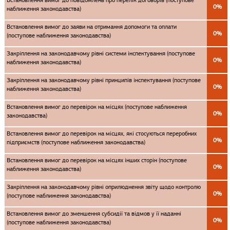
Встановлення вимог до повідомлень про перелік договорів (поступове
0%
наближення законодавства)
Встановлення вимог до заяви на отримання допомоги та оплати
0%
(поступове наближення законодавства)
Закріплення на законодавчому рівні системи інспектування (поступове
0%
наближення законодавства)
Закріплення на законодавчому рівні принципів інспектування (поступове
0%
наближення законодавства)
Встановлення вимог до перевірок на місцях (поступове наближення
0%
законодавства)
Встановлення вимог до перевірок на місцях, які стосуються переробних
0%
підприємств (поступове наближення законодавства)
Встановлення вимог до перевірок на місцях інших сторін (поступове
0%
наближення законодавства)
Закріплення на законодавчому рівні оприлюднення звіту щодо контролю
0%
(поступове наближення законодавства)
Встановлення вимог до зменшення субсидії та відмов у її наданні
0%
(поступове наближення законодавства)