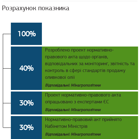
Розрахунок показника
100%
Розроблено проект нормативно-
правового акта щодо органів,
відповідальних за моніторинг, звітність та
40%
контроль в сфері стандартів продажу
оливкової олії
Відповідальні: Мінагрополітики
Проект нормативно-правового акта
30%
опрацьовано з експертами ЄС
Відповідальні: Мінагрополітики
Нормативно-правовий акт прийнято
30%
Кабінетом Міністрів
Відповідальні: Мінагрополітики