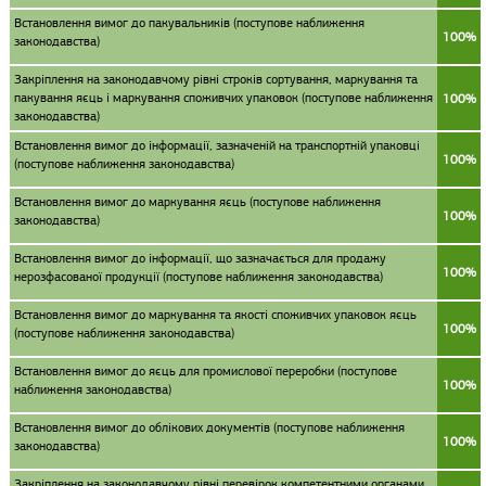
Встановлення вимог до пакувальників (поступове наближення
100%
законодавства)
Закріплення на законодавчому рівні строків сортування, маркування та
пакування яєць і маркування споживчих упаковок (поступове наближення
100%
законодавства)
Встановлення вимог до інформації, зазначеній на транспортній упаковці
100%
(поступове наближення законодавства)
Встановлення вимог до маркування яєць (поступове наближення
100%
законодавства)
Встановлення вимог до інформації, що зазначається для продажу
100%
нерозфасованої продукції (поступове наближення законодавства)
Встановлення вимог до маркування та якості споживчих упаковок яєць
100%
(поступове наближення законодавства)
Встановлення вимог до яєць для промислової переробки (поступове
100%
наближення законодавства)
Встановлення вимог до облікових документів (поступове наближення
100%
законодавства)
Закріплення на законодавчому рівні перевірок компетентними органами