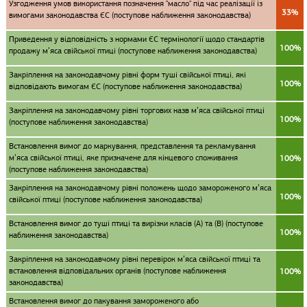
Узгодження умов використання позначення "масло" під час реалізації із
33%
вимогами законодавства ЄС (поступове наближення законодавства)
Приведення у відповідність з нормами ЄС термінології щодо стандартів
100%
продажу м’яса свійської птиці (поступове наближення законодавства)
Закріплення на законодавчому рівні форм туші свійської птиці, які
100%
відповідають вимогам ЄС (поступове наближення законодавства)
Закріплення на законодавчому рівні торгових назв м’яса свійської птиці
100%
(поступове наближення законодавства)
Встановлення вимог до маркування, представлення та рекламування
м’яса свійської птиці, яке призначене для кінцевого споживання
100%
(поступове наближення законодавства)
Закріплення на законодавчому рівні положень щодо замороженого м’яса
100%
свійської птиці (поступове наближення законодавства)
Встановлення вимог до туші птиці та вирізки класів (А) та (В) (поступове
100%
наближення законодавства)
Закріплення на законодавчому рівні перевірок м’яса свійської птиці та
встановлення відповідальних органів (поступове наближення
100%
законодавства)
Встановлення вимог до пакування замороженого або