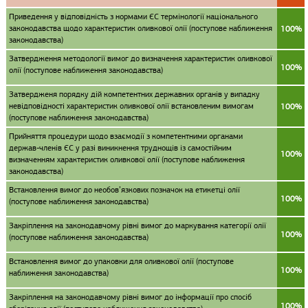
Приведення у відповідність з нормами ЄС термінології національного
законодавства щодо характеристик оливкової олії (поступове наближення
100%
законодавства)
Затвердження методології вимог до визначення характеристик оливкової
100%
олії (поступове наближення законодавства)
Затвердженя порядку дій компетентних державних органів у випадку
невідповідності характеристик оливкової олії встановленим вимогам
100%
(поступове наближення законодавства)
Прийняття процедури щодо взаємодії з компетентними органами
держав-членів ЄС у разі виникнення труднощів із самостійним
100%
визначенням характеристик оливкової олії (поступове наближення
законодавства)
Встановлення вимог до необов’язкових позначок на етикетці олії
100%
(поступове наближення законодавства)
Закріплення на законодавчому рівні вимог до маркування категорії олії
100%
(поступове наближення законодавства)
Встановлення вимог до упаковки для оливкової олії (поступове
100%
наближення законодавства)
Закріплення на законодавчому рівні вимог до інформації про спосіб
100%