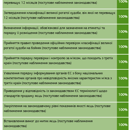
100%
перевищує 12 місяців (поступове наближення законодавства)
Затвердження класифікації великої рогатої худоби, вік якої не перевищує
100%
12 місяців (поступове наближення законодавства)
Визначення інформації, обов'язкової для зазначення на етикетці та
100%
порядку її розміщення (поступове наближення законодавства)
Прийняття правил проведення офіційних перевірок класифікації великої
100%
рогатої худоби на бойнях (поступове наближення законодавства)
Прийняття порядку перевірки і контролю за м'ясом, що походить з третіх
100%
країн (поступове наближення законодавства)
Ухвалення порядку інформування органів ЄС з боку національних
компетентних органів про невідповідність якісних характеристик м'яса з
100%
третіх країн (поступове наближення законодавства)
Приведення у відповідність із законодавством ЄС термінології щодо
100%
стандартів продажу яєць (поступове наближення законодавства)
Закріплення на законодавчому рівні показників якості яєць (поступове
100%
наближення законодавства)
Встановлення вимог до митих яєць (поступове наближення
100%
законодавства)