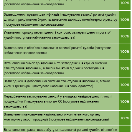
100%
(поступове наближення законодавства)
Затвердження правил ідентифікації і маркування великої рогатої худоби
шляхом прикріплення бирок та занесення даних до комп'ютерного реєстру
100%
(поступове наближення законодавства)
Ухвалення порядку переміщення і контролю за переміщенням рогатої
100%
худоби (поступове наближення законодавства)
Затвердження обов'язків власників великої рогатої худоби (поступове
100%
наближення законодавства)
Встановлення вимог до яловичини та затвердження єдиної системи
етикетування яловичини, а також винятків під час її застосування
100%
(поступове наближення законодавства)
Затвердження добровільної системи етикетування яловичини, в тому
100%
числі з третіх країн (поступове наближення законодавства)
Передбачення застосування санкцій у випадках невідповідності якості
продукції чи її маркуваня вимогам ЄС (поступове наближення
100%
законодавства)
Визначення повноважень національного компетентного органу
100%
моніторингу якості продукції (поступове наближення законодавства)
Встановлення правил щодо збуту м’яса великої рогатої худоби, вік якої не