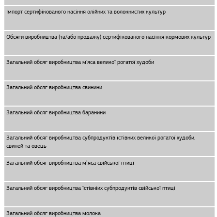
Імпорт сертифікованого насіння олійних та волокнистих культур
Обсяги виробництва (та/або продажу) сертифікованого насіння кормових культур
Загальний обсяг виробництва м'яса великої рогатої худоби
Загальний обсяг виробництва свинини
Загальний обсяг виробництва баранини
Загальний обсяг виробництва субпродуктів їстівних великої рогатої худоби,
свиней та овець
Загальний обсяг виробництва м’яса свiйської птицi
Загальний обсяг виробництва їстівніих субпродуктів свiйської птицi
Загальний обсяг виробництва молока