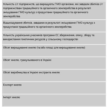
Кількість с/г підприємств, що вирощують ГМО організми, які завдали збитків с/г
підприємствам традиційного та органічного землеробства в результаті
змішування ГМО культур з продуктами традиційного та органічного
землеробства
Відшкодування збитків, завданих в результаті змішування ГМО культур з
продуктами традиційного та органічного землеробства
Кількість українських учасників програми ЄС збереження, опису, збору та
використання генетичних ресурсів у сільському господарстві
Обсяг вирощування хмелю (та/або площі для вирощування хмелю)
Обсяг хмелю, гранульованого в Україні
Обсяг виробництва в Україні екстракта хмелю
Експорт хмелю
Імпорт хмелю