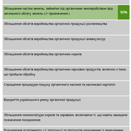
Збільшення частки земель, зайнятих під органічним землеробством (від
50%
загального обсягу земель с/г призначення )
Збільшення обсягів виробництва органічної продукції рослинництва
Збільшення обсягів виробництва органічної продукції аквакультур
Збільшення обсягів виробництва органічних кормів
Збільшення обсягів виробництва органічних харчових продуктів, включно з тими,
що пройшли обробку
Спрощення процедури пошуку органічного насіння та насіннєвої картоплі
Відкриття українського ринку органічної продукції
Збільшення номенклатури кормів та сировини, включаючи ті, що мають захищене
позначення походження
Розширення асортименту с/г продукції та продуктів харчування із захищеними