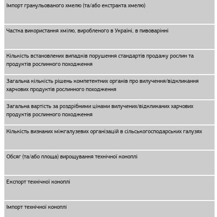
Імпорт гранульованого хмелю (та/або екстракта хмелю)
Частка використання хмілю, виробленого в Україні, в пивоварінні
Кількість встановлених випадків порушення стандартів продажу рослин та
продуктів рослинного походження
Загальна кількість рішень компетентних органів про вилучення/відкликання
харчових продуктів рослинного походження
Загальна вартість за роздрібними цінами вилучених/відкликаних харчових
продуктів рослинного походження
Кількість визнаних міжгалузевих організацій в сільськогосподарських галузях
Обсяг (та/або площа) вирощування технічної коноплі
Експорт технічної коноплі
Імпорт технічної коноплі