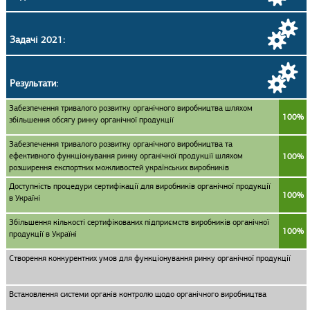
Задачі 2021:
Результати:
Забезпечення тривалого розвитку органічного виробництва шляхом
100%
збільшення обсягу ринку органічної продукції
Забезпечення тривалого розвитку органічного виробництва та
ефективного функціонування ринку органічної продукції шляхом
100%
розширення експортних можливостей українських виробників
Доступність процедури сертифікації для виробників органічної продукції
100%
в Україні
Збільшення кількості сертифікованих підприємств виробників органічної
100%
продукції в Україні
Створення конкурентних умов для функціонування ринку органічної продукції
Встановлення системи органів контролю щодо органічного виробництва