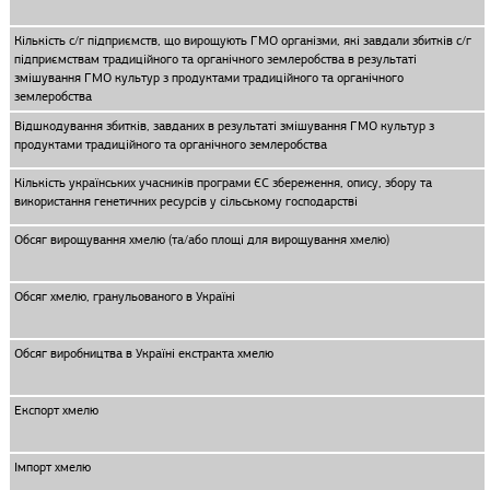
Кількість с/г підприємств, що вирощують ГМО організми, які завдали збитків с/г
підприємствам традиційного та органічного землеробства в результаті
змішування ГМО культур з продуктами традиційного та органічного
землеробства
Відшкодування збитків, завданих в результаті змішування ГМО культур з
продуктами традиційного та органічного землеробства
Кількість українських учасників програми ЄС збереження, опису, збору та
використання генетичних ресурсів у сільському господарстві
Обсяг вирощування хмелю (та/або площі для вирощування хмелю)
Обсяг хмелю, гранульованого в Україні
Обсяг виробництва в Україні екстракта хмелю
Експорт хмелю
Імпорт хмелю