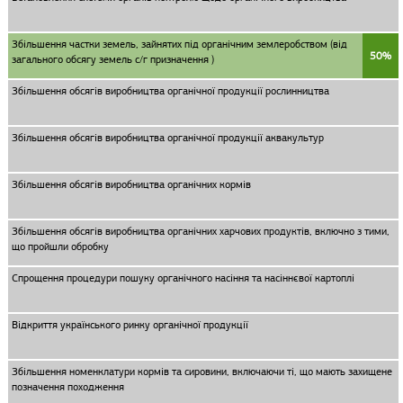
Збільшення частки земель, зайнятих під органічним землеробством (від
50%
загального обсягу земель с/г призначення )
Збільшення обсягів виробництва органічної продукції рослинництва
Збільшення обсягів виробництва органічної продукції аквакультур
Збільшення обсягів виробництва органічних кормів
Збільшення обсягів виробництва органічних харчових продуктів, включно з тими,
що пройшли обробку
Спрощення процедури пошуку органічного насіння та насіннєвої картоплі
Відкриття українського ринку органічної продукції
Збільшення номенклатури кормів та сировини, включаючи ті, що мають захищене
позначення походження