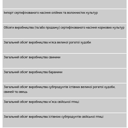
Імпорт сертифікованого насіння олійних та волокнистих культур
Обсяги виробництва (та/або продажу) сертифікованого насіння кормових культур
Загальний обсяг виробництва м'яса великої рогатої худоби
Загальний обсяг виробництва свинини
Загальний обсяг виробництва баранини
Загальний обсяг виробництва субпродуктів їстівних великої рогатої худоби,
свиней та овець
Загальний обсяг виробництва м’яса свiйської птицi
Загальний обсяг виробництва їстівніих субпродуктів свiйської птицi