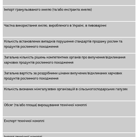
Імпорт гранульованого хмелю (та/або екстракта хмелю)
Частка використання хмілю, виробленого в Україні, в пивоварінні
Кількість встановлених випадків порушення стандартів продажу рослин та
продуктів рослинного походження
Загальна кількість рішень компетентних органів про вилучення/відкликання
харчових продуктів рослинного походження
Загальна вартість за роздрібними цінами вилучених/відкликаних харчових
продуктів рослинного походження
Кількість визнаних міжгалузевих організацій в сільськогосподарських галузях
Обсяг (та/або площа) вирощування технічної коноплі
Експорт технічної коноплі
Імпорт технічної коноплі