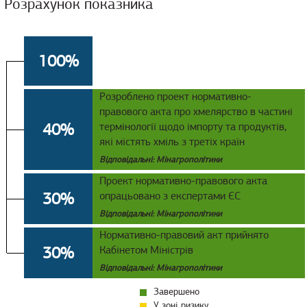
Розрахунок показника
100%
Розроблено проект нормативно-
правового акта про хмелярство в частині
40%
термінології щодо імпорту та продуктів,
які містять хміль з третіх країн
Відповідальні: Мінагрополітики
Проект нормативно-правового акта
30%
опрацьовано з експертами ЄС
Відповідальні: Мінагрополітики
Нормативно-правовий акт прийнято
30%
Кабінетом Міністрів
Відповідальні: Мінагрополітики
Завершено
У зоні ризику