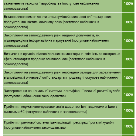
зазначенням технології виробництва (поступове наближення
100%
законодавства)
Встановлення вимог до етикетки сумішей оливкової олії та харчових
продуктів, які містять оливкову олію (поступове наближення
100%
законодавства)
Закріплення на законодавчому рівні надання документів, які
підтверджують інформацію на маркуванні (поступове наближення
100%
законодавства)
Визначення органів, відповідальних за моніторинг, звітність та контроль в
сфері стандартів продажу оливкової олії (поступове наближення
100%
законодавства)
Закріплення на законодавчому рівні необхідних заходів для забезпечення
відповідності оливкової олії стандартам продажу (поступове наближення
100%
законодавства)
Затвердження національної системи ідентифікації великої рогатої худоби
100%
(поступове наближення законодавства)
Прийняття нормативно-правових актів щодо торгівлі тваринами згідно з
100%
вимогами ЄС (поступове наближення законодавства)
Прийняття рамкової системи ідентифікації і реєстрації рогатої худоби
100%
(поступове наближення законодавства)