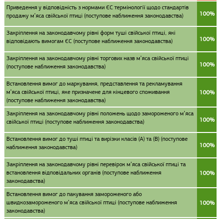
Приведення у відповідність з нормами ЄС термінології щодо стандартів
100%
продажу м’яса свійської птиці (поступове наближення законодавства)
Закріплення на законодавчому рівні форм туші свійської птиці, які
100%
відповідають вимогам ЄС (поступове наближення законодавства)
Закріплення на законодавчому рівні торгових назв м’яса свійської птиці
100%
(поступове наближення законодавства)
Встановлення вимог до маркування, представлення та рекламування
м’яса свійської птиці, яке призначене для кінцевого споживання
100%
(поступове наближення законодавства)
Закріплення на законодавчому рівні положень щодо замороженого м’яса
100%
свійської птиці (поступове наближення законодавства)
Встановлення вимог до туші птиці та вирізки класів (А) та (В) (поступове
100%
наближення законодавства)
Закріплення на законодавчому рівні перевірок м’яса свійської птиці та
встановлення відповідальних органів (поступове наближення
100%
законодавства)
Встановлення вимог до пакування замороженого або
швидкозамороженого м’яса свійської птиці (поступове наближення
100%
законодавства)