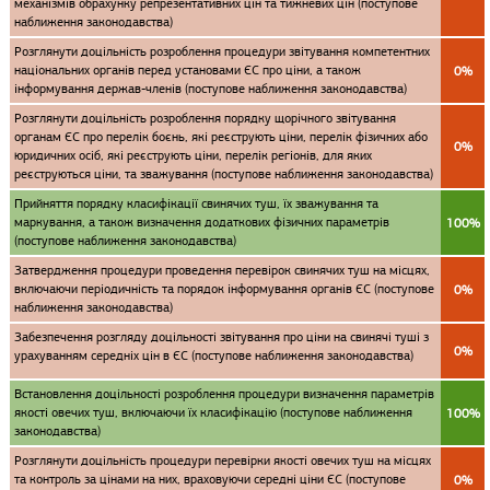
механізмів обрахунку репрезентативних цін та тижневих цін (поступове
наближення законодавства)
Розглянути доцільність розроблення процедури звітування компетентних
національних органів перед установами ЄС про ціни, а також
0%
інформування держав-членів (поступове наближення законодавства)
Розглянути доцільність розроблення порядку щорічного звітування
органам ЄС про перелік боєнь, які реєструють ціни, перелік фізичних або
0%
юридичних осіб, які реєструють ціни, перелік регіонів, для яких
реєструються ціни, та зважування (поступове наближення законодавства)
Прийняття порядку класифікації свинячих туш, їх зважування та
маркування, а також визначення додаткових фізичних параметрів
100%
(поступове наближення законодавства)
Затвердження процедури проведення перевірок свинячих туш на місцях,
включаючи періодичність та порядок інформування органів ЄС (поступове
0%
наближення законодавства)
Забезпечення розгляду доцільності звітування про ціни на свинячі туші з
0%
урахуванням середніх цін в ЄС (поступове наближення законодавства)
Встановлення доцільності розроблення процедури визначення параметрів
якості овечих туш, включаючи їх класифікацію (поступове наближення
100%
законодавства)
Розглянути доцільність процедури перевірки якості овечих туш на місцях
та контроль за цінами на них, враховуючи середні ціни ЄС (поступове
0%