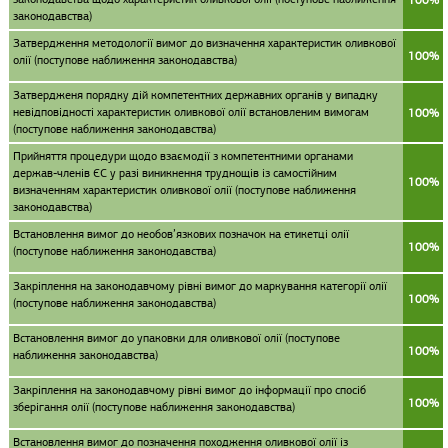
законодавства)
Затвердження методології вимог до визначення характеристик оливкової
100%
олії (поступове наближення законодавства)
Затвердженя порядку дій компетентних державних органів у випадку
невідповідності характеристик оливкової олії встановленим вимогам
100%
(поступове наближення законодавства)
Прийняття процедури щодо взаємодії з компетентними органами
держав-членів ЄС у разі виникнення труднощів із самостійним
100%
визначенням характеристик оливкової олії (поступове наближення
законодавства)
Встановлення вимог до необов’язкових позначок на етикетці олії
100%
(поступове наближення законодавства)
Закріплення на законодавчому рівні вимог до маркування категорії олії
100%
(поступове наближення законодавства)
Встановлення вимог до упаковки для оливкової олії (поступове
100%
наближення законодавства)
Закріплення на законодавчому рівні вимог до інформації про спосіб
100%
зберігання олії (поступове наближення законодавства)
Встановлення вимог до позначення походження оливкової олії із