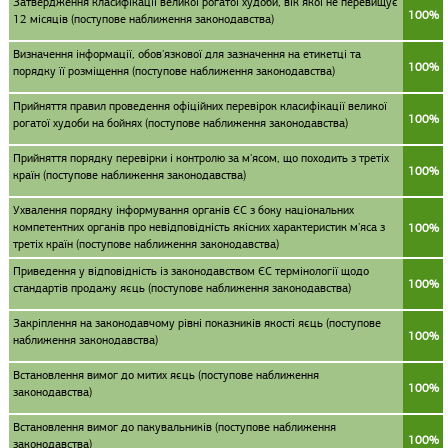
Затвердження класифікації великої рогатої худоби, вік якої не перевищує
100%
12 місяців (поступове наближення законодавства)
Визначення інформації, обов'язкової для зазначення на етикетці та
100%
порядку її розміщення (поступове наближення законодавства)
Прийняття правил проведення офіційних перевірок класифікації великої
100%
рогатої худоби на бойнях (поступове наближення законодавства)
Прийняття порядку перевірки і контролю за м'ясом, що походить з третіх
100%
країн (поступове наближення законодавства)
Ухвалення порядку інформування органів ЄС з боку національних
компетентних органів про невідповідність якісних характеристик м'яса з
100%
третіх країн (поступове наближення законодавства)
Приведення у відповідність із законодавством ЄС термінології щодо
100%
стандартів продажу яєць (поступове наближення законодавства)
Закріплення на законодавчому рівні показників якості яєць (поступове
100%
наближення законодавства)
Встановлення вимог до митих яєць (поступове наближення
100%
законодавства)
Встановлення вимог до пакувальників (поступове наближення
100%
законодавства)