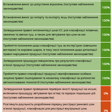
Встановлення вимог до допустимих відхилень (поступове наближення
100%
законодавства)
Встановлення вимог до імпорту та експорту яєць (поступове наближення
100%
законодавства)
Затвердження правил імплементації шкал ЄС для класифікації яловичих,
свинячих та овечих туш, а також для звітування про ціни на них
100%
(поступове наближення законодавства)
Прийняття положення щодо класифікації туш за екстер’єром (зовнішнім
виглядом) та жировим шаром, в тому числі положення щодо деталізації
100%
правил маркування продукції (поступове наближення законодавства)
Затвердження процедури повідомлень про результати класифікації
100%
м'ясної продукції (поступове наближення законодавства)
Прийняття правил класифікації продукції кваліфікованими особами,
зокрема правил ліцензування та механізму класифікації за допомогою
100%
автоматизованих технологій (поступове наближення законодавства)
Затвердження правил проведення перевірок якості продукції на місцях,
включаючи процедуру звітування про огляд та порядок подальших дій
0%
(поступове наближення законодавства)
Розглянути доцільність розроблення порядку реєстрації ринкової ціни
м'ясної продукції, класифікацію для реєстрації внутрішньої ціни,
0%