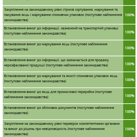
Закріплення на законодавчому рівні строків сортування, маркування та
пакування яєць і маркування споживчих упаковок (поступове наближення
100%
законодавства)
Встановлення вимог до інформації, зазначеній на транспортній упаковці
100%
(поступове наближення законодавства)
Встановлення вимог до маркування яєць (поступове наближення
100%
законодавства)
Встановлення вимог до інформації, що зазначається для продажу
100%
нерозфасованої продукції (поступове наближення законодавства)
Встановлення вимог до маркування та якості споживчих упаковок яєць
100%
(поступове наближення законодавства)
Встановлення вимог до яєць для промислової переробки (поступове
100%
наближення законодавства)
Встановлення вимог до облікових документів (поступове наближення
100%
законодавства)
Закріплення на законодавчому рівні перевірок компетентними органами
та вимог до рішень про невідповідність (поступове наближення
100%
законодавства)