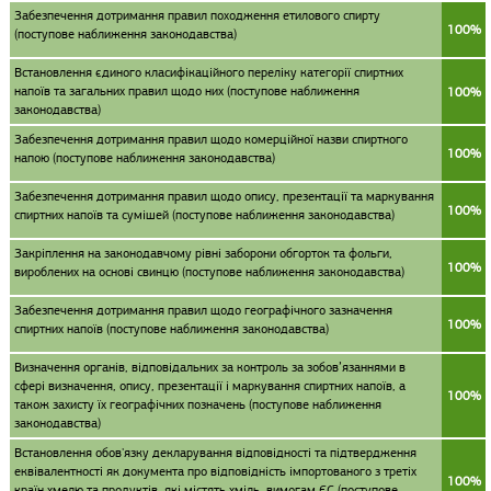
Забезпечення дотримання правил походження етилового спирту
100%
(поступове наближення законодавства)
Встановлення єдиного класифікаційного переліку категорії спиртних
напоїв та загальних правил щодо них (поступове наближення
100%
законодавства)
Забезпечення дотримання правил щодо комерційної назви спиртного
100%
напою (поступове наближення законодавства)
Забезпечення дотримання правил щодо опису, презентації та маркування
100%
спиртних напоїв та сумішей (поступове наближення законодавства)
Закріплення на законодавчому рівні заборони обгорток та фольги,
100%
вироблених на основі свинцю (поступове наближення законодавства)
Забезпечення дотримання правил щодо географічного зазначення
100%
спиртних напоїв (поступове наближення законодавства)
Визначення органів, відповідальних за контроль за зобов’язаннями в
сфері визначення, опису, презентації і маркування спиртних напоїв, а
100%
також захисту їх географічних позначень (поступове наближення
законодавства)
Встановлення обов'язку декларування відповідності та підтвердження
еквівалентності як документа про відповідність імпортованого з третіх
100%
країн хмелю та продуктів, які містять хміль, вимогам ЄС (поступове