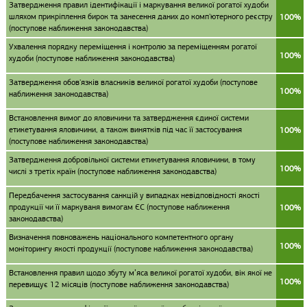
Затвердження правил ідентифікації і маркування великої рогатої худоби
шляхом прикріплення бирок та занесення даних до комп'ютерного реєстру
100%
(поступове наближення законодавства)
Ухвалення порядку переміщення і контролю за переміщенням рогатої
100%
худоби (поступове наближення законодавства)
Затвердження обов'язків власників великої рогатої худоби (поступове
100%
наближення законодавства)
Встановлення вимог до яловичини та затвердження єдиної системи
етикетування яловичини, а також винятків під час її застосування
100%
(поступове наближення законодавства)
Затвердження добровільної системи етикетування яловичини, в тому
100%
числі з третіх країн (поступове наближення законодавства)
Передбачення застосування санкцій у випадках невідповідності якості
продукції чи її маркуваня вимогам ЄС (поступове наближення
100%
законодавства)
Визначення повноважень національного компетентного органу
100%
моніторингу якості продукції (поступове наближення законодавства)
Встановлення правил щодо збуту м’яса великої рогатої худоби, вік якої не
100%
перевищує 12 місяців (поступове наближення законодавства)