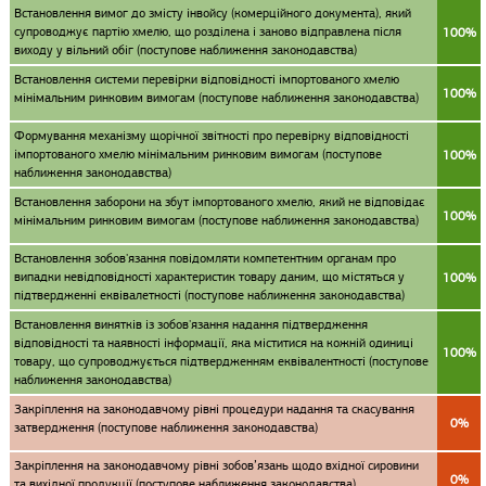
Встановлення вимог до змісту інвойсу (комерційного документа), який
супроводжує партію хмелю, що розділена і заново відправлена після
100%
виходу у вільний обіг (поступове наближення законодавства)
Встановлення системи перевірки відповідності імпортованого хмелю
100%
мінімальним ринковим вимогам (поступове наближення законодавства)
Формування механізму щорічної звітності про перевірку відповідності
імпортованого хмелю мінімальним ринковим вимогам (поступове
100%
наближення законодавства)
Встановлення заборони на збут імпортованого хмелю, який не відповідає
100%
мінімальним ринковим вимогам (поступове наближення законодавства)
Встановлення зобов'язання повідомляти компетентним органам про
випадки невідповідності характеристик товару даним, що містяться у
100%
підтвердженні еквівалетності (поступове наближення законодавства)
Встановлення винятків із зобов'язання надання підтвердження
відповідності та наявності інформації, яка міститися на кожній одиниці
100%
товару, що супроводжується підтвердженням еквівалентності (поступове
наближення законодавства)
Закріплення на законодавчому рівні процедури надання та скасування
0%
затвердження (поступове наближення законодавства)
Закріплення на законодавчому рівні зобов’язань щодо вхідної сировини
0%
та вихідної продукції (поступове наближення законодавства)