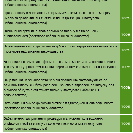
наближення законодавства)
Приведення у відповідність з нормами ЄС термінології щодо імпорту
хмелю та продуктів, які містять хміль з третіх країн (поступове
100%
наближення законодавства)
Визначення органів, відповідальних за видачу підтверджень
100%
еквівалентності (поступове наближення законодавства)
Встановлення вимог до форми та дійсності підтверджень еквівалентності
100%
(поступове наближення законодавства)
Встановлення вимог до інформації, яка має міститися на кожній одиниці
товару, що супроводжується підтвердженням еквівалентності (поступове
100%
наближення законодавства)
Закріплення на законодавчому рівні правил, що застосовуються до
одиниць товару, які були розділені і заново відправлені до випуску для
100%
вільного обігу та після такого випуску (поступове наближення
законодавства)
Встановлення вимог до форми витягу з підтвердження еквівалентності
100%
(поступове наближення законодавства)
Забезпечення дотримання процедури підписання підтвердження
еквівалентності та витягу з нього митними органами (поступове
100%
наближення законодавства)