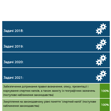
Задачі 2018:
Задачі 2019:
Задачі 2020:
Задачі 2021:
Забезпечення дотримання правил визначення, опису, презентації і
маркування спиртних напоїв, а також захисту їх географічних зазначень
100%
(поступове наближення законодавства)
Закріплення на законодавчому рівні поняття "спиртний напій" (поступове
100%
наближення законодавства)