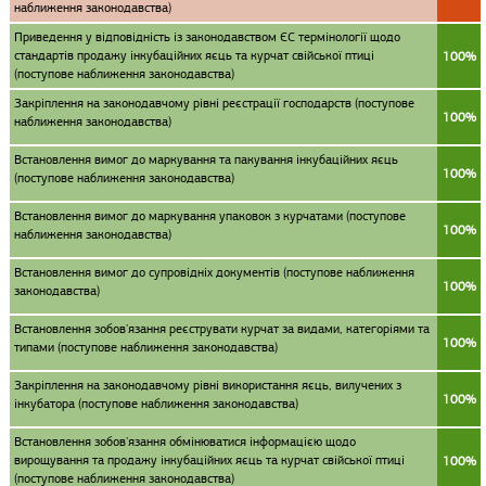
наближення законодавства)
Приведення у відповідність із законодавством ЄС термінології щодо
cтандартів продажу інкубаційних яєць та курчат свійської птиці
100%
(поступове наближення законодавства)
Закріплення на законодавчому рівні реєстрації господарств (поступове
100%
наближення законодавства)
Встановлення вимог до маркування та пакування інкубаційних яєць
100%
(поступове наближення законодавства)
Встановлення вимог до маркування упаковок з курчатами (поступове
100%
наближення законодавства)
Встановлення вимог до супровідніх документів (поступове наближення
100%
законодавства)
Встановлення зобов'язання реєструвати курчат за видами, категоріями та
100%
типами (поступове наближення законодавства)
Закріплення на законодавчому рівні використання яєць, вилучених з
100%
інкубатора (поступове наближення законодавства)
Встановлення зобов'язання обмінюватися інформацією щодо
вирощування та продажу інкубаційних яєць та курчат свійської птиці
100%
(поступове наближення законодавства)