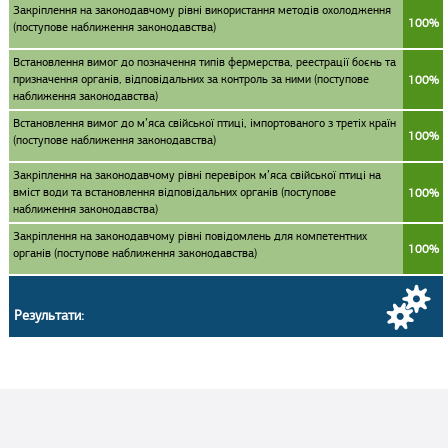
Закріплення на законодавчому рівні використання методів охолодження
100%
(поступове наближення законодавства)
Встановлення вимог до позначення типів фермерства, реестрації боєнь та
призначення органів, відповідальних за контроль за ними (поступове
100%
наближення законодавства)
Встановлення вимог до м’яса свійської птиці, імпортованого з третіх країн
100%
(поступове наближення законодавства)
Закріплення на законодавчому рівні перевірок м’яса свійської птиці на
вміст води та встановлення відповідальних органів (поступове
100%
наближення законодавства)
Закріплення на законодавчому рівні повідомлень для компетентних
100%
органів (поступове наближення законодавства)
Результати: