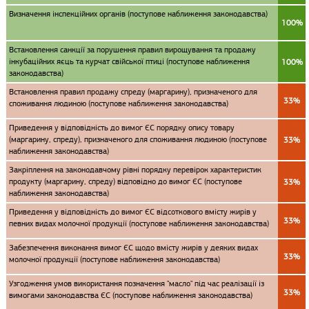
Визначення інспекційних органів (поступове наближення законодавства)
100%
Встановлення санкції за порушення правил вирощування та продажу
інкубаційних яєць та курчат свійської птиці (поступове наближення
100%
законодавства)
Встановлення правил продажу спреду (маргарину), призначеного для
33%
споживання людиною (поступове наближення законодавства)
Приведення у відповідність до вимог ЄС порядку опису товару
(маргарину, спреду), призначеного для споживання людиною (поступове
33%
наближення законодавства)
Закріплення на законодавчому рівні порядку перевірок характеристик
продукту (маргарину, спреду) відповідно до вимог ЄС (поступове
33%
наближення законодавства)
Приведення у відповідність до вимог ЄС відсоткового вмісту жирів у
33%
певних видах молочної продукції (поступове наближення законодавства)
Забезпечення виконання вимог ЄС щодо вмісту жирів у деяких видах
33%
молочної продукції (поступове наближення законодавства)
Узгодження умов використання позначення "масло" під час реалізації із
33%
вимогами законодавства ЄС (поступове наближення законодавства)