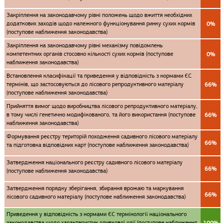
Закріплення на законодавчому рівні положень щодо вжиття необхідних
додаткових заходів щодо належного функціонування ринку сухих кормів
0%
(поступове наближення законодавства)
Закріплення на законодавчому рівні механізму повідомлень
компетентних органів стосовно кількості сухих кормів (поступове
0%
наближення законодавства)
Встановлення класифікації та приведення у відповідність з нормами ЄС
термінів, що застосовуються до лісового репродуктивного матеріалу
66%
(поступове наближення законодавства)
Прийняття вимог щодо виробництва лісового репродуктивного матеріалу,
в тому числі генетично модифікованого, та його використання (поступове
66%
наближення законодавства)
Формування реєстру територій походження садивного лісового матеріалу
66%
та підготовка відповідних карт (поступове наближення законодавства)
Затвердження національного реєстру садивного лісового матеріалу
66%
(поступове наближення законодавства)
Затвердження порядку зберігання, збирання врожаю та маркування
66%
лісового садивного матеріалу (поступове наближення законодавства)
Приведення у відповідність з нормами ЄС термінології національного
законодавства щодо характеристик оливкової олії (поступове наближення
100%