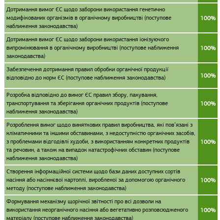
Дотримання вимог ЄС щодо заборони використання генетично
модифікованих організмів в органічному виробництві (поступове
100%
наближення законодавства)
Дотримання вимог ЄС щодо заборони використання іонізуючого
випромінювання в органічному виробництві (поступове наближення
100%
законодавства)
Забезпечення дотримання правил обробки органічної продукції
100%
відповідно до норм ЄС (поступове наближення законодавства)
Розробка відповідно до вимог ЄС правил збору, пакування,
транспортування та зберігання органічних продуктів (поступове
100%
наближення законодавства)
Розроблення вимог щодо виняткових правил виробництва, які пов’язані з
кліматичними та іншими обставинами, з недоступністю органічних засобів,
з проблемами відгодівлі худоби, з використанням конкретних продуктів
100%
та речовин, а також на випадок катастрофічних обставин (поступове
наближення законодавства)
Створення інформаційної системи щодо бази даних доступних сортів
насіння або насіннєвої картоплі, виробленої за допомогою органічного
100%
методу (поступове наближення законодавства)
Формування механізму щорічної звітності про всі дозволи на
використання неорганічного насіння або вегетативно розповсюдженого
100%
матеріалу (поступове наближення законодавства)