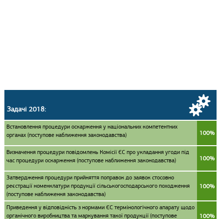
Задачі 2018:
Встановлення процедури оскарження у національних компетентних
100%
органах (поступове наближення законодавства)
Визначення процедури повідомлень Комісії ЄС про укладання угоди під
100%
час процедури оскарження (поступове наближення законодавства)
Затвердження процедури прийняття поправок до заявок стосовно
реєстрації номенклатури продукції сільськогосподарського походження
100%
(поступове наближення законодавства)
Приведення у відповідність з нормами ЄС термінологічного апарату щодо
органічного виробництва та маркування такої продукції (поступове
100%