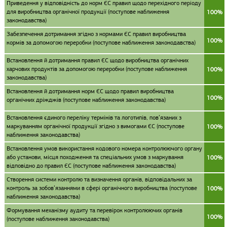
Приведення у відповідність до норм ЄС правил щодо перехідного періоду
для виробництва органічної продукції (поступове наближення
100%
законодавства)
Забезпечення дотримання згідно з нормами ЄС правил виробництва
100%
кормів за допомогою переробки (поступове наближення законодавства)
Встановлення й дотримання правил ЄС щодо виробництва органічних
харчових продуктів за допомогою переробки (поступове наближення
100%
законодавства)
Встановлення й дотримання норм ЄС щодо правил виробництва
100%
органічних дріжджів (поступове наближення законодавства)
Встановлення єдиного переліку термінів та логотипів, пов’язаних з
маркуванням органічної продукції згідно з вимогами ЄС (поступове
100%
наближення законодавства)
Встановлення умов використання кодового номера контролюючого органу
або установи, місця походження та спеціальних умов з маркування
100%
відповідно до правил ЄС (поступове наближення законодавства)
Створення системи контролю та визначення органів, відповідальних за
контроль за зобов’язаннями в сфері органічного виробництва (поступове
100%
наближення законодавства)
Формування механізму аудиту та перевірок контролюючих органів
100%
(поступове наближення законодавства)