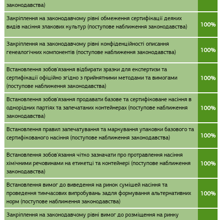
законодавства)
Закріплення на законодавчому рівні обмеження сертифікації деяких
100%
видів насіння злакових культур (поступове наближення законодавства)
Закріплення на законодавчому рівні конфіденційності описання
100%
генеалогічних компонентів (поступове наближення законодавства)
Встановлення зобов'язання відбирати зразки для експертизи та
сертифікації офіційно згідно з прийнятними методами та вимогами
100%
(поступове наближення законодавства)
Встановлення зобов'язання продавати базове та сертифіковане насіння в
однорідних партіях та запечатаних контейнерах (поступове наближення
100%
законодавства)
Встановлення правил запечатування та маркування упаковки базового та
100%
сертифікованого насіння (поступове наближення законодавства)
Встановлення зобов'язання чітко зазначати про протравлення насіння
хімічними речовинами на етикетці та контейнері (поступове наближення
100%
законодавства)
Встановлення вимог до виведення на ринок сумішей насіння та
проведення тимчасових випробувань задля формування альтернативних
100%
норм (поступове наближення законодавства)
Закріплення на законодавчому рівні вимог до розміщення на ринку