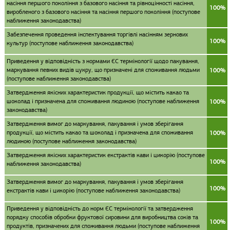
насіння першого покоління з базового насіння та рівноцінності насіння,
100%
виробленого з базового насіння та насіння першого покоління (поступове
наближення законодавства)
Забезпечення проведення інспектування торгівлі насінням зернових
100%
культур (поступове наближення законодавства)
Приведення у відповідність з нормами ЄС термінології щодо пакування,
маркування певних видів цукру, що призначені для споживання людьми
100%
(поступове наближення законодавства)
Затвердження якісних характеристик продукції, що містить какао та
шоколад і призначена для споживання людиною (поступове наближення
100%
законодавства)
Затвердження вимог до маркування, пакування і умов зберігання
продукції, що містить какао та шоколад і призначена для споживання
100%
людиною (поступове наближення законодавства)
Затвердження якісних характеристик екстрактів кави і цикорію (поступове
100%
наближення законодавства)
Затвердження вимог до маркування, пакування і умов зберігання
100%
екстрактів кави і цикорію (поступове наближення законодавства)
Приведення у відповідність до норм ЄС термінології та затвердження
порядку способів обробки фруктової сировини для виробництва соків та
100%
продуктів, призначених для споживання людьми (поступове наближення