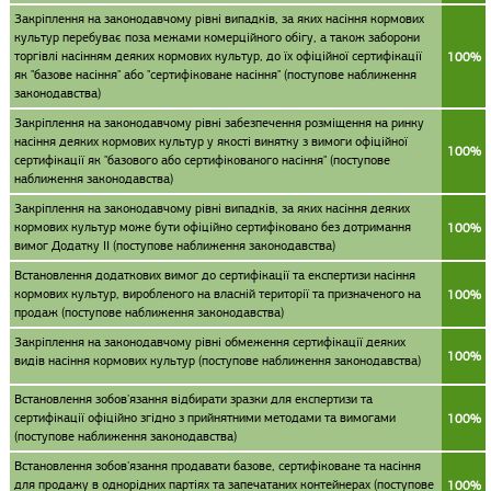
Закріплення на законодавчому рівні випадків, за яких насіння кормових
культур перебуває поза межами комерційного обігу, а також заборони
торгівлі насінням деяких кормових культур, до їх офіційної сертифікації
100%
як "базове насіння" або "сертифіковане насіння" (поступове наближення
законодавства)
Закріплення на законодавчому рівні забезпечення розміщення на ринку
насіння деяких кормових культур у якості винятку з вимоги офіційної
100%
сертифікації як "базового або сертифікованого насіння" (поступове
наближення законодавства)
Закріплення на законодавчому рівні випадків, за яких насіння деяких
кормових культур може бути офіційно сертифіковано без дотримання
100%
вимог Додатку II (поступове наближення законодавства)
Встановлення додаткових вимог до сертифікації та експертизи насіння
кормових культур, виробленого на власній території та призначеного на
100%
продаж (поступове наближення законодавства)
Закріплення на законодавчому рівні обмеження сертифікації деяких
100%
видів насіння кормових культур (поступове наближення законодавства)
Встановлення зобов'язання відбирати зразки для експертизи та
сертифікації офіційно згідно з прийнятними методами та вимогами
100%
(поступове наближення законодавства)
Встановлення зобов'язання продавати базове, сертифіковане та насіння
для продажу в однорідних партіях та запечатаних контейнерах (поступове
100%