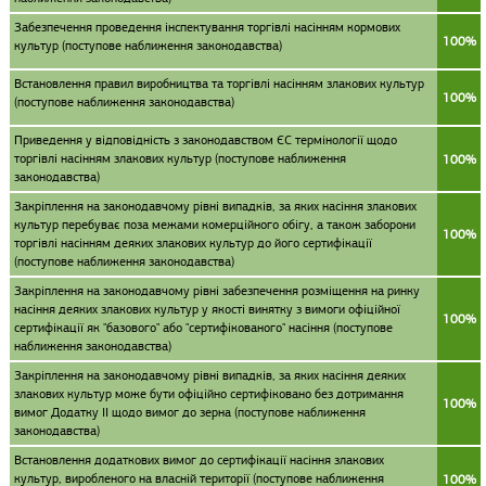
Забезпечення проведення інспектування торгівлі насінням кормових
100%
культур (поступове наближення законодавства)
Встановлення правил виробництва та торгівлі насінням злакових культур
100%
(поступове наближення законодавства)
Приведення у відповідність з законодавством ЄС термінології щодо
торгівлі насінням злакових культур (поступове наближення
100%
законодавства)
Закріплення на законодавчому рівні випадків, за яких насіння злакових
культур перебуває поза межами комерційного обігу, а також заборони
100%
торгівлі насінням деяких злакових культур до його сертифікації
(поступове наближення законодавства)
Закріплення на законодавчому рівні забезпечення розміщення на ринку
насіння деяких злакових культур у якості винятку з вимоги офіційної
100%
сертифікації як "базового" або "сертифікованого" насіння (поступове
наближення законодавства)
Закріплення на законодавчому рівні випадків, за яких насіння деяких
злакових культур може бути офіційно сертифіковано без дотримання
100%
вимог Додатку II щодо вимог до зерна (поступове наближення
законодавства)
Встановлення додаткових вимог до сертифікації насіння злакових
культур, виробленого на власній території (поступове наближення
100%