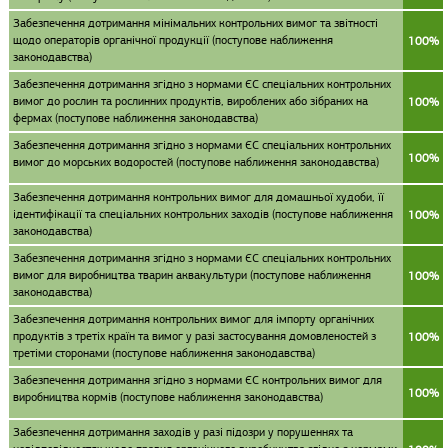
Забезпечення дотримання мінімальних контрольних вимог та звітності
щодо операторів органічної продукції (поступове наближення
100%
законодавства)
Забезпечення дотримання згідно з нормами ЄС спеціальних контрольних
вимог до рослин та рослинних продуктів, вироблених або зібраних на
100%
фермах (поступове наближення законодавства)
Забезпечення дотримання згідно з нормами ЄС спеціальних контрольних
100%
вимог до морських водоростей (поступове наближення законодавства)
Забезпечення дотримання контрольних вимог для домашньої худоби, її
ідентифікації та спеціальних контрольних заходів (поступове наближення
100%
законодавства)
Забезпечення дотримання згідно з нормами ЄС спеціальних контрольних
вимог для виробництва тварин аквакультури (поступове наближення
100%
законодавства)
Забезпечення дотримання контрольних вимог для імпорту органічних
продуктів з третіх країн та вимог у разі застосування домовленостей з
100%
третіми сторонами (поступове наближення законодавства)
Забезпечення дотримання згідно з нормами ЄС контрольних вимог для
100%
виробництва кормів (поступове наближення законодавства)
Забезпечення дотримання заходів у разі підозри у порушеннях та