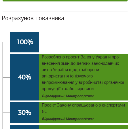
Розрахунок показника
100%
Розроблено проект Закону України про
внесення змін до деяких законодавчих
актів України щодо заборони
40%
використання іонізуючого
випромінювання у виробництві органічної
продукції та/або сировини
Відповідальні: Мінагрополітики
Проект Закону опрацьовано з експертами
30%
ЄС
Відповідальні: Мінагрополітики