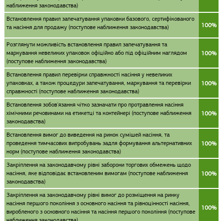
наближення законодавства)
Встановлення правил запечатування упаковки базового, сертифікованого
100%
та насіння для продажу (поступове наближення законодавства)
Розглянути можливість встановлення правил запечатування та
маркування невеликих упаковок офіційно або під офіційним наглядом
100%
(поступове наближення законодавства)
Встановлення правил перевірки справжності насіння у невеликих
упаковках, а також процедури запечатування, маркування та перевірки
100%
справжності (поступове наближення законодавства)
Встановлення зобов'язання чітко зазначати про протравлення насіння
хімічними речовинами на етикетці та контейнері (поступове наближення
100%
законодавства)
Встановлення вимог до виведення на ринок сумішей насіння, та
проведення тимчасових випробувань задля формування альтернативних
100%
норм (поступове наближення законодавства)
Закріплення на законодавчому рівні заборони торгових обмежень щодо
насіння, яке відповідає встановленим вимогам (поступове наближення
100%
законодавства)
Закріплення на законодавчому рівні вимог до розміщення на ринку
насіння першого покоління з основного насіння та рівноцінності насіння,
100%
виробленого з основного насіння та насіння першого покоління (поступове
наближення законодавства)