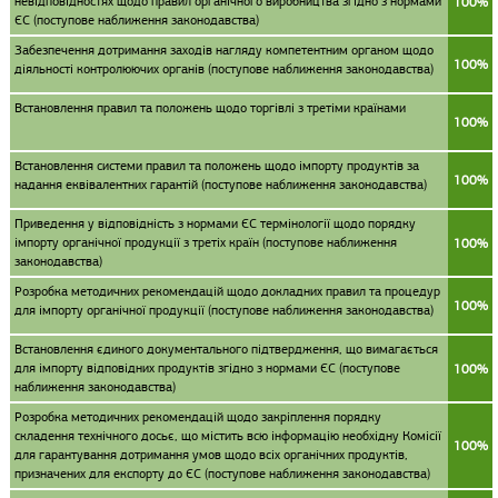
невідповідностях щодо правил органічного виробництва згідно з нормами
100%
ЄС (поступове наближення законодавства)
Забезпечення дотримання заходів нагляду компетентним органом щодо
100%
діяльності контролюючих органів (поступове наближення законодавства)
Встановлення правил та положень щодо торгівлі з третіми країнами
100%
Встановлення системи правил та положень щодо імпорту продуктів за
100%
надання еквівалентних гарантій (поступове наближення законодавства)
Приведення у відповідність з нормами ЄС термінології щодо порядку
імпорту органічної продукції з третіх країн (поступове наближення
100%
законодавства)
Розробка методичних рекомендацій щодо докладних правил та процедур
100%
для імпорту органічної продукції (поступове наближення законодавства)
Встановлення єдиного документального підтвердження, що вимагається
для імпорту відповідних продуктів згідно з нормами ЄС (поступове
100%
наближення законодавства)
Розробка методичних рекомендацій щодо закріплення порядку
складення технічного досьє, що містить всю інформацію необхідну Комісії
100%
для гарантування дотримання умов щодо всіх органічних продуктів,
призначених для експорту до ЄС (поступове наближення законодавства)