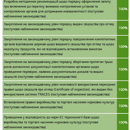
Розробка методичних рекомендацій щодо порядку оформлення запиту
про включення до переліку визнаних контролюючих установ та
100%
контролюючих органів для дотримання еквівалентності (поступове
наближення законодавства)
Закріплення на законодавчому рівні порядку видачі свідоцтва про огляд
100%
(поступове наближення законодавства)
Закріплення на законодавчому рівні порядку повідомлення компетентних
органів відповідних держав щодо виданого свідоцтва про огляд та щодо
100%
недопуску продуктів, які не відповідають встановленим вимогам
(поступове наближення законодавства)
Закріплення на законодавчому рівні порядку зберігання протягом трьох
років допоміжної документації компетентними органами щодо
100%
проведення перевірок, наявних документальних доказів та видачі
свідоцтв (поступове наближення законодавства)
Закріплення на законодавчому рівні можливості використання перехідних
правил щодо свідоцтв про огляд (Certificate of inspection), які видані без
100%
використання системи TRACES (поступове наближення законодавства)
Встановлення правил виробництва та торгівлі насінням кормових культур
100%
(поступове наближення законодавства)
Приведення у відповідність до норм ЄС термінології бази щодо
виробництва та торгівлі насінням кормових культур (поступове
100%
наближення законодавства)