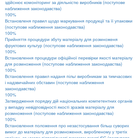
здійснює комоніторинг за діяльністю виробників (поступове
наближення законодавства)
100%
Встановленя правил щодо маркування продукції та її упаковки
(поступове наближення законодавства)
100%
Прийняття процедури збуту матеріалу для розмноженя
фруктових культур (поступове наближення законодавства)
100%
Встановлення процедури офіційної перевірки якості матеріалу
для розмноження (поступове наближення законодавства)
100%
Встановлення правил наданя пільг виробникам за тимчасових
і надзвичайних обставин (поступове наближення
законодавства)
100%
Затвердження порядку дій національних компетентних органів
у випадку невідповідності якості зразків матеріалу для
розмноження (поступове наближення законодавства)
100%
Встановлення положення про незастосування більш суворих
вимог до матеріалу для розмноження, виробленому у третіх
країнах, за умови відповідності вимогам якості ЄС (поступове