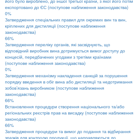
його було вироблено, до іншої третьої країни, з якої його потім
експортовано до ЄС (поступове наближення законодавства)
0%
Затвердження спеціальних правил для окремих вин та вин,
кріплених для дистиляції (поступове наближення
законодавства)
66%
Затвердження переліку органів, які засвідчують, що
відповідний виробник вина дотримується вимог доступу до
концесій, передбачених угодами з третіми країнами
(поступове наближення законодавства)
0%
Затвердження механізму накладення санкцій за порушення
порядку введення в обіг вина або дистиляції та недотримання
зобов’язань виробником (поступове наближення
законодавства)
66%
Встановлення процедури створення національного та/або
регіональних реєстрів прав на висадку (поступове наближення
законодавства)
66%
Затвердження процедури та вимог до подання та відбирання
зразків для контролю продукції, що направляються до