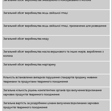
Загальний обсяг виробництва зневодненого консервованого молока
Загальний обсяг виробництва яєць свійської птиці
Загальний обсяг виробництва яєць свійської птиці, призначених для розведення
Загальний обсяг виробництва меду
Загальний обсяг виробництва масла вершкового та інших жирів, вироблених з
молока
Загальний обсяг виробництва маргарину
Кількість встановлених випадків порушення стандартів продажу живими
тваринами та продуктами тваринного походження
Загальна кількість рішень компетентних органів про вилучення/відкликання
харчових продуктів тваринного походження
Загальна вартість за роздрібними цінами вилучених/відкликаних харчових
продуктів тваринного походження