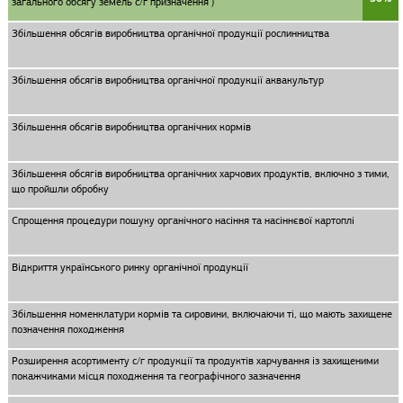
загального обсягу земель с/г призначення )
Збільшення обсягів виробництва органічної продукції рослинництва
Збільшення обсягів виробництва органічної продукції аквакультур
Збільшення обсягів виробництва органічних кормів
Збільшення обсягів виробництва органічних харчових продуктів, включно з тими,
що пройшли обробку
Спрощення процедури пошуку органічного насіння та насіннєвої картоплі
Відкриття українського ринку органічної продукції
Збільшення номенклатури кормів та сировини, включаючи ті, що мають захищене
позначення походження
Розширення асортименту с/г продукції та продуктів харчування із захищеними
покажчиками місця походження та географічного зазначення