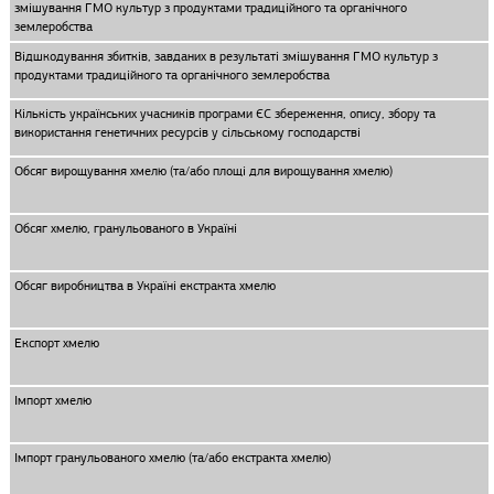
змішування ГМО культур з продуктами традиційного та органічного
землеробства
Відшкодування збитків, завданих в результаті змішування ГМО культур з
продуктами традиційного та органічного землеробства
Кількість українських учасників програми ЄС збереження, опису, збору та
використання генетичних ресурсів у сільському господарстві
Обсяг вирощування хмелю (та/або площі для вирощування хмелю)
Обсяг хмелю, гранульованого в Україні
Обсяг виробництва в Україні екстракта хмелю
Експорт хмелю
Імпорт хмелю
Імпорт гранульованого хмелю (та/або екстракта хмелю)