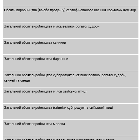
Обсяги виробництва (та/або продажу) сертифікованого насіння кормових культур
Загальний обсяг виробництва м'яса великої рогатої худоби
Загальний обсяг виробництва свинини
Загальний обсяг виробництва баранини
Загальний обсяг виробництва субпродуктів їстівних великої рогатої худоби,
свиней та овець
Загальний обсяг виробництва м’яса свiйської птицi
Загальний обсяг виробництва їстівніих субпродуктів свiйської птицi
Загальний обсяг виробництва молока