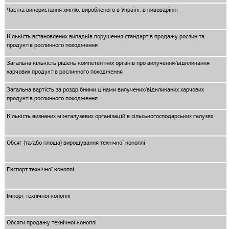
Частка використання хмілю, виробленого в Україні, в пивоварінні
Кількість встановлених випадків порушення стандартів продажу рослин та
продуктів рослинного походження
Загальна кількість рішень компетентних органів про вилучення/відкликання
харчових продуктів рослинного походження
Загальна вартість за роздрібними цінами вилучених/відкликаних харчових
продуктів рослинного походження
Кількість визнаних міжгалузевих організацій в сільськогосподарських галузях
Обсяг (та/або площа) вирощування технічної коноплі
Експорт технічної коноплі
Імпорт технічної коноплі
Обсяги продажу технічної коноплі