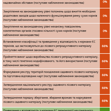
0%
надзвичайних обставин (поступове наближення законодавства)
Закріплення на законодавчому рівні положень щодо вжиття необхідних
додаткових заходів щодо належного функціонування ринку сухих кормів
0%
(поступове наближення законодавства)
Закріплення на законодавчому рівні механізму повідомлень
компетентних органів стосовно кількості сухих кормів (поступове
0%
наближення законодавства)
Встановлення класифікації та приведення у відповідність з нормами ЄС
термінів, що застосовуються до лісового репродуктивного матеріалу
66%
(поступове наближення законодавства)
Прийняття вимог щодо виробництва лісового репродуктивного матеріалу,
в тому числі генетично модифікованого, та його використання (поступове
66%
наближення законодавства)
Формування реєстру територій походження садивного лісового матеріалу
66%
та підготовка відповідних карт (поступове наближення законодавства)
Затвердження національного реєстру садивного лісового матеріалу
66%
(поступове наближення законодавства)
Затвердження порядку зберігання, збирання врожаю та маркування
66%
лісового садивного матеріалу (поступове наближення законодавства)
Приведення у відповідність з нормами ЄС термінології національного