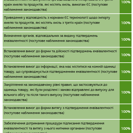
100%
країн хмелю та продуктів, які містять хміль, вимогам ЄС (поступове
наближення законодавства)
Приведення у відповідність з нормами ЄС термінології щодо імпорту
хмелю та продуктів, які містять хміль з третіх країн (поступове
100%
наближення законодавства)
Визначення органів, відповідальних за видачу підтверджень
100%
еквівалентності (поступове наближення законодавства)
Встановлення вимог до форми та дійсності підтверджень еквівалентності
100%
(поступове наближення законодавства)
Встановлення вимог до інформації, яка має міститися на кожній одиниці
товару, що супроводжується підтвердженням еквівалентності (поступове
100%
наближення законодавства)
Закріплення на законодавчому рівні правил, що застосовуються до
одиниць товару, які були розділені і заново відправлені до випуску для
100%
вільного обігу та після такого випуску (поступове наближення
законодавства)
Встановлення вимог до форми витягу з підтвердження еквівалентності
100%
(поступове наближення законодавства)
Забезпечення дотримання процедури підписання підтвердження
еквівалентності та витягу з нього митними органами (поступове
100%