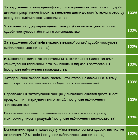
Затвердження правил ідентифікації і маркування великої рогатої худоби
шляхом прикріплення бирок та занесення даних до комп'ютерного реєстру
100%
(поступове наближення законодавства)
Ухвалення порядку переміщення і контролю за переміщенням рогатої
100%
худоби (поступове наближення законодавства)
Затвердження обов'язків власників великої рогатої худоби (поступове
100%
наближення законодавства)
Встановлення вимог до яловичини та затвердження єдиної системи
етикетування яловичини, а також винятків під час її застосування
100%
(поступове наближення законодавства)
Затвердження добровільної системи етикетування яловичини, в тому
100%
числі з третіх країн (поступове наближення законодавства)
Передбачення застосування санкцій у випадках невідповідності якості
продукції чи її маркуваня вимогам ЄС (поступове наближення
100%
законодавства)
Визначення повноважень національного компетентного органу
100%
моніторингу якості продукції (поступове наближення законодавства)
Встановлення правил щодо збуту м’яса великої рогатої худоби, вік якої не
100%
перевищує 12 місяців (поступове наближення законодавства)