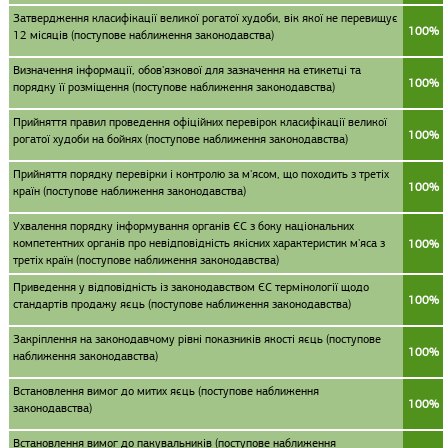
Затвердження класифікації великої рогатої худоби, вік якої не перевищує
100%
12 місяців (поступове наближення законодавства)
Визначення інформації, обов'язкової для зазначення на етикетці та
100%
порядку її розміщення (поступове наближення законодавства)
Прийняття правил проведення офіційних перевірок класифікації великої
100%
рогатої худоби на бойнях (поступове наближення законодавства)
Прийняття порядку перевірки і контролю за м'ясом, що походить з третіх
100%
країн (поступове наближення законодавства)
Ухвалення порядку інформування органів ЄС з боку національних
компетентних органів про невідповідність якісних характеристик м'яса з
100%
третіх країн (поступове наближення законодавства)
Приведення у відповідність із законодавством ЄС термінології щодо
100%
стандартів продажу яєць (поступове наближення законодавства)
Закріплення на законодавчому рівні показників якості яєць (поступове
100%
наближення законодавства)
Встановлення вимог до митих яєць (поступове наближення
100%
законодавства)
Встановлення вимог до пакувальників (поступове наближення