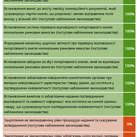
наближення законодавства)
Встановлення вимог до змісту інвойсу (комерційного документа), який
супроводжує партію хмелю, що розділена і заново відправлена після
100%
виходу у вільний обіг (поступове наближення законодавства)
Встановлення системи перевірки відповідності імпортованого хмелю
100%
мінімальним ринковим вимогам (поступове наближення законодавства)
Формування механізму щорічної звітності про перевірку відповідності
імпортованого хмелю мінімальним ринковим вимогам (поступове
100%
наближення законодавства)
Встановлення заборони на збут імпортованого хмелю, який не відповідає
100%
мінімальним ринковим вимогам (поступове наближення законодавства)
Встановлення зобов'язання повідомляти компетентним органам про
випадки невідповідності характеристик товару даним, що містяться у
100%
підтвердженні еквівалетності (поступове наближення законодавства)
Встановлення винятків із зобов'язання надання підтвердження
відповідності та наявності інформації, яка міститися на кожній одиниці
100%
товару, що супроводжується підтвердженням еквівалентності (поступове
наближення законодавства)
Закріплення на законодавчому рівні процедури надання та скасування
0%
затвердження (поступове наближення законодавства)
Закріплення на законодавчому рівні зобов’язань щодо вхідної сировини