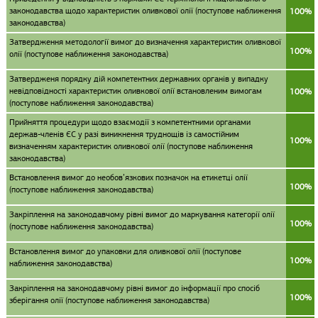
законодавства щодо характеристик оливкової олії (поступове наближення
100%
законодавства)
Затвердження методології вимог до визначення характеристик оливкової
100%
олії (поступове наближення законодавства)
Затвердженя порядку дій компетентних державних органів у випадку
невідповідності характеристик оливкової олії встановленим вимогам
100%
(поступове наближення законодавства)
Прийняття процедури щодо взаємодії з компетентними органами
держав-членів ЄС у разі виникнення труднощів із самостійним
100%
визначенням характеристик оливкової олії (поступове наближення
законодавства)
Встановлення вимог до необов’язкових позначок на етикетці олії
100%
(поступове наближення законодавства)
Закріплення на законодавчому рівні вимог до маркування категорії олії
100%
(поступове наближення законодавства)
Встановлення вимог до упаковки для оливкової олії (поступове
100%
наближення законодавства)
Закріплення на законодавчому рівні вимог до інформації про спосіб
100%
зберігання олії (поступове наближення законодавства)