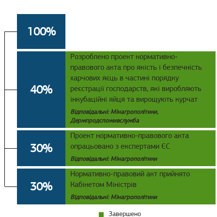
100%
Розроблено проект нормативно-
правового акта про якість і безпечність
харчових яєць в частині порядку
40%
реєстрації господарств, які виробляють
інкубаційні яйця та вирощують курчат
Відповідальні: Мінагрополітики,
Держпродспоживслужба
Проект нормативно-правового акта
30%
опрацьовано з експертами ЄС
Відповідальні: Мінагрополітики
Нормативно-правовий акт прийнято
30%
Кабінетом Міністрів
Відповідальні: Мінагрополітики
Завершено