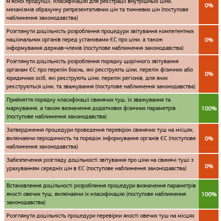
м'ясної продукції, класифікацію для реєстрації внутрішньої ціни,
0%
механізмів обрахунку репрезентативних цін та тижневих цін (поступове
наближення законодавства)
Розглянути доцільність розроблення процедури звітування компетентних
національних органів перед установами ЄС про ціни, а також
0%
інформування держав-членів (поступове наближення законодавства)
Розглянути доцільність розроблення порядку щорічного звітування
органам ЄС про перелік боєнь, які реєструють ціни, перелік фізичних або
0%
юридичних осіб, які реєструють ціни, перелік регіонів, для яких
реєструються ціни, та зважування (поступове наближення законодавства)
Прийняття порядку класифікації свинячих туш, їх зважування та
маркування, а також визначення додаткових фізичних параметрів
100%
(поступове наближення законодавства)
Затвердження процедури проведення перевірок свинячих туш на місцях,
включаючи періодичність та порядок інформування органів ЄС (поступове
0%
наближення законодавства)
Забезпечення розгляду доцільності звітування про ціни на свинячі туші з
0%
урахуванням середніх цін в ЄС (поступове наближення законодавства)
Встановлення доцільності розроблення процедури визначення параметрів
якості овечих туш, включаючи їх класифікацію (поступове наближення
100%
законодавства)
Розглянути доцільність процедури перевірки якості овечих туш на місцях