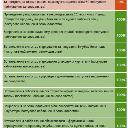
та контроль за цінами на них, враховуючи середні ціни ЄС (поступове
0%
наближення законодавства)
Приведення у відповідність із законодавством ЄС термінології щодо
cтандартів продажу інкубаційних яєць та курчат свійської птиці
100%
(поступове наближення законодавства)
Закріплення на законодавчому рівні реєстрації господарств (поступове
100%
наближення законодавства)
Встановлення вимог до маркування та пакування інкубаційних яєць
100%
(поступове наближення законодавства)
Встановлення вимог до маркування упаковок з курчатами (поступове
100%
наближення законодавства)
Встановлення вимог до супровідніх документів (поступове наближення
100%
законодавства)
Встановлення зобов'язання реєструвати курчат за видами, категоріями та
100%
типами (поступове наближення законодавства)
Закріплення на законодавчому рівні використання яєць, вилучених з
100%
інкубатора (поступове наближення законодавства)
Встановлення зобов'язання обмінюватися інформацією щодо
вирощування та продажу інкубаційних яєць та курчат свійської птиці
100%