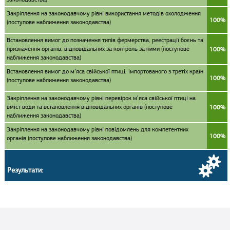
Закріплення на законодавчому рівні використання методів охолодження
100%
(поступове наближення законодавства)
Встановлення вимог до позначення типів фермерства, реестрації боєнь та
призначення органів, відповідальних за контроль за ними (поступове
100%
наближення законодавства)
Встановлення вимог до м’яса свійської птиці, імпортованого з третіх країн
100%
(поступове наближення законодавства)
Закріплення на законодавчому рівні перевірок м’яса свійської птиці на
вміст води та встановлення відповідальних органів (поступове
100%
наближення законодавства)
Закріплення на законодавчому рівні повідомлень для компетентних
100%
органів (поступове наближення законодавства)
Результати: