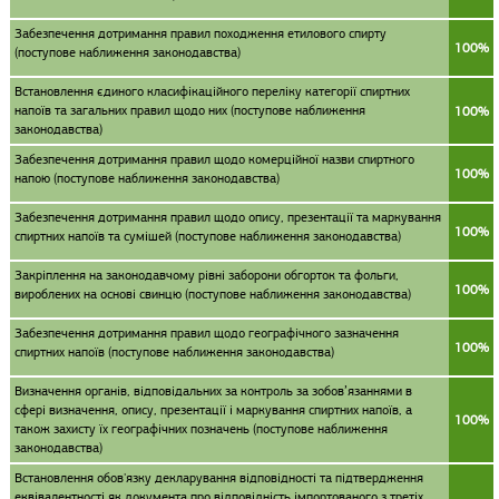
Забезпечення дотримання правил походження етилового спирту
100%
(поступове наближення законодавства)
Встановлення єдиного класифікаційного переліку категорії спиртних
напоїв та загальних правил щодо них (поступове наближення
100%
законодавства)
Забезпечення дотримання правил щодо комерційної назви спиртного
100%
напою (поступове наближення законодавства)
Забезпечення дотримання правил щодо опису, презентації та маркування
100%
спиртних напоїв та сумішей (поступове наближення законодавства)
Закріплення на законодавчому рівні заборони обгорток та фольги,
100%
вироблених на основі свинцю (поступове наближення законодавства)
Забезпечення дотримання правил щодо географічного зазначення
100%
спиртних напоїв (поступове наближення законодавства)
Визначення органів, відповідальних за контроль за зобов’язаннями в
сфері визначення, опису, презентації і маркування спиртних напоїв, а
100%
також захисту їх географічних позначень (поступове наближення
законодавства)
Встановлення обов'язку декларування відповідності та підтвердження
еквівалентності як документа про відповідність імпортованого з третіх