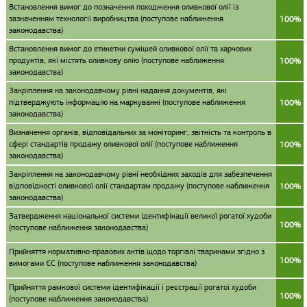
Встановлення вимог до позначення походження оливкової олії із
зазначенням технології виробництва (поступове наближення
100%
законодавства)
Встановлення вимог до етикетки сумішей оливкової олії та харчових
продуктів, які містять оливкову олію (поступове наближення
100%
законодавства)
Закріплення на законодавчому рівні надання документів, які
підтверджують інформацію на маркуванні (поступове наближення
100%
законодавства)
Визначення органів, відповідальних за моніторинг, звітність та контроль в
сфері стандартів продажу оливкової олії (поступове наближення
100%
законодавства)
Закріплення на законодавчому рівні необхідних заходів для забезпечення
відповідності оливкової олії стандартам продажу (поступове наближення
100%
законодавства)
Затвердження національної системи ідентифікації великої рогатої худоби
100%
(поступове наближення законодавства)
Прийняття нормативно-правових актів щодо торгівлі тваринами згідно з
100%
вимогами ЄС (поступове наближення законодавства)
Прийняття рамкової системи ідентифікації і реєстрації рогатої худоби
100%
(поступове наближення законодавства)