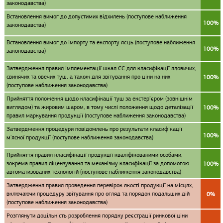
законодавства)
Встановлення вимог до допустимих відхилень (поступове наближення
100%
законодавства)
Встановлення вимог до імпорту та експорту яєць (поступове наближення
100%
законодавства)
Затвердження правил імплементації шкал ЄС для класифікації яловичих,
свинячих та овечих туш, а також для звітування про ціни на них
100%
(поступове наближення законодавства)
Прийняття положення щодо класифікації туш за екстер’єром (зовнішнім
виглядом) та жировим шаром, в тому числі положення щодо деталізації
100%
правил маркування продукції (поступове наближення законодавства)
Затвердження процедури повідомлень про результати класифікації
100%
м'ясної продукції (поступове наближення законодавства)
Прийняття правил класифікації продукції кваліфікованими особами,
зокрема правил ліцензування та механізму класифікації за допомогою
100%
автоматизованих технологій (поступове наближення законодавства)
Затвердження правил проведення перевірок якості продукції на місцях,
включаючи процедуру звітування про огляд та порядок подальших дій
0%
(поступове наближення законодавства)
Розглянути доцільність розроблення порядку реєстрації ринкової ціни