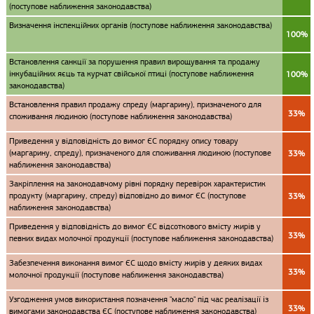
(поступове наближення законодавства)
Визначення інспекційних органів (поступове наближення законодавства)
100%
Встановлення санкції за порушення правил вирощування та продажу
інкубаційних яєць та курчат свійської птиці (поступове наближення
100%
законодавства)
Встановлення правил продажу спреду (маргарину), призначеного для
33%
споживання людиною (поступове наближення законодавства)
Приведення у відповідність до вимог ЄС порядку опису товару
(маргарину, спреду), призначеного для споживання людиною (поступове
33%
наближення законодавства)
Закріплення на законодавчому рівні порядку перевірок характеристик
продукту (маргарину, спреду) відповідно до вимог ЄС (поступове
33%
наближення законодавства)
Приведення у відповідність до вимог ЄС відсоткового вмісту жирів у
33%
певних видах молочної продукції (поступове наближення законодавства)
Забезпечення виконання вимог ЄС щодо вмісту жирів у деяких видах
33%
молочної продукції (поступове наближення законодавства)
Узгодження умов використання позначення "масло" під час реалізації із
33%
вимогами законодавства ЄС (поступове наближення законодавства)