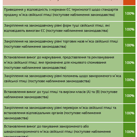
Приведення у відповідність з нормами ЄС термінології щодо стандартів
100%
продажу м’яса свійської птиці (поступове наближення законодавства)
Закріплення на законодавчому рівні форм туші свійської птиці, які
100%
відповідають вимогам ЄС (поступове наближення законодавства)
Закріплення на законодавчому рівні торгових назв м’яса свійської птиці
100%
(поступове наближення законодавства)
Встановлення вимог до маркування, представлення та рекламування
м’яса свійської птиці, яке призначене для кінцевого споживання
100%
(поступове наближення законодавства)
Закріплення на законодавчому рівні положень щодо замороженого м’яса
100%
свійської птиці (поступове наближення законодавства)
Встановлення вимог до туші птиці та вирізки класів (А) та (В) (поступове
100%
наближення законодавства)
Закріплення на законодавчому рівні перевірок м’яса свійської птиці та
встановлення відповідальних органів (поступове наближення
100%
законодавства)
Встановлення вимог до пакування замороженого або
швидкозамороженого м’яса свійської птиці (поступове наближення
100%
законодавства)