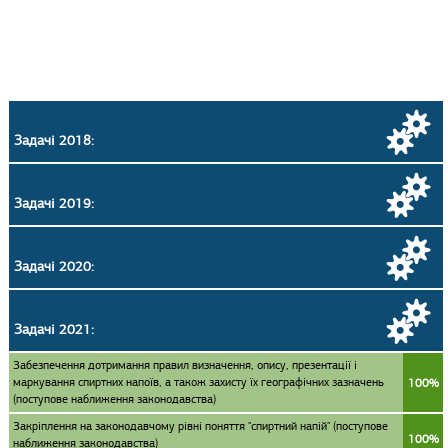
Задачі 2018:
Задачі 2019:
Задачі 2020:
Задачі 2021:
Забезпечення дотримання правил визначення, опису, презентації і
маркування спиртних напоїв, а також захисту їх географічних зазначень
100%
(поступове наближення законодавства)
Закріплення на законодавчому рівні поняття "спиртний напій" (поступове
100%
наближення законодавства)