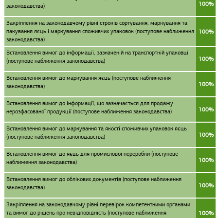
100%
законодавства)
Закріплення на законодавчому рівні строків сортування, маркування та
пакування яєць і маркування споживчих упаковок (поступове наближення
100%
законодавства)
Встановлення вимог до інформації, зазначеній на транспортній упаковці
100%
(поступове наближення законодавства)
Встановлення вимог до маркування яєць (поступове наближення
100%
законодавства)
Встановлення вимог до інформації, що зазначається для продажу
100%
нерозфасованої продукції (поступове наближення законодавства)
Встановлення вимог до маркування та якості споживчих упаковок яєць
100%
(поступове наближення законодавства)
Встановлення вимог до яєць для промислової переробки (поступове
100%
наближення законодавства)
Встановлення вимог до облікових документів (поступове наближення
100%
законодавства)
Закріплення на законодавчому рівні перевірок компетентними органами
та вимог до рішень про невідповідність (поступове наближення
100%