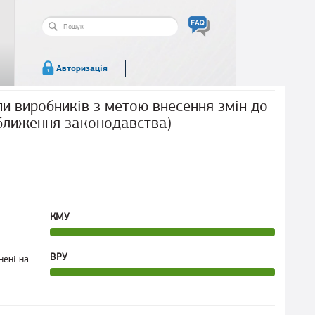
Пошукова
форма
Пошук
Авторизація
и виробників з метою внесення змін до
аближення законодавства)
КМУ
ВРУ
нені на