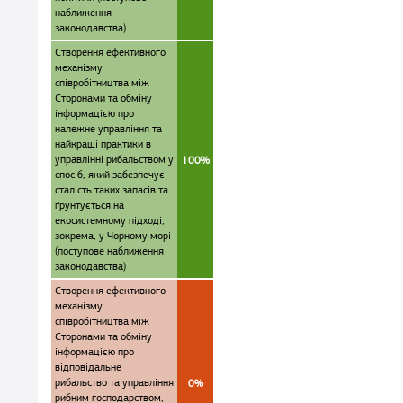
наближення
законодавства)
Створення ефективного
механізму
співробітництва між
Сторонами та обміну
інформацією про
належне управління та
найкращі практики в
управлінні рибальством у
100%
спосіб, який забезпечує
сталість таких запасів та
ґрунтується на
екосистемному підході,
зокрема, у Чорному морі
(поступове наближення
законодавства)
Створення ефективного
механізму
співробітництва між
Сторонами та обміну
інформацією про
відповідальне
рибальство та управління
0%
рибним господарством,