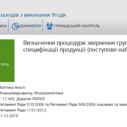
 заходів з виконання Угоди
ТИКА
ДОКУМЕНТИ
ГРОМАДСЬКИЙ КОНТРОЛЬ
Визначення процедури звернення груп
специфікації продукції (поступове н
 року
Політика якості
Мінекономрозвитку, Мінагрополітики
V. 17.405, Додаток XXXVIII
Регламент Ради 510/2006 та Регламент Ради 509/2006 скасовані та замі
Регламент Ради 1151/2012
31.12.2019