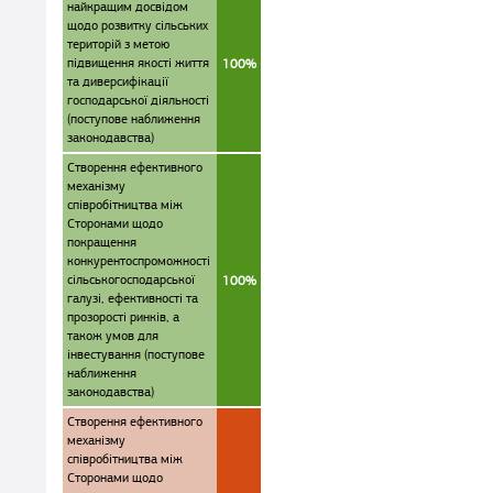
найкращим досвідом
щодо розвитку сільських
територій з метою
підвищення якості життя
100%
та диверсифікації
господарської діяльності
(поступове наближення
законодавства)
Створення ефективного
механізму
співробітництва між
Сторонами щодо
покращення
конкурентоспроможності
сільськогосподарської
100%
галузі, ефективності та
прозорості ринків, а
також умов для
інвестування (поступове
наближення
законодавства)
Створення ефективного
механізму
співробітництва між
Сторонами щодо