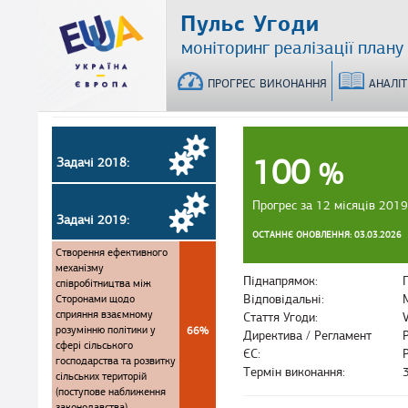
Перейти
Пульс Угоди
до
моніторинг реалізації плану
основного
матеріалу
ПРОГРЕС ВИКОНАННЯ
АНАЛІ
100
Задачі 2018:
%
Прогрес за 12 місяців 2019
Задачі 2019:
ОСТАННЄ ОНОВЛЕННЯ: 03.03.2026
Створення ефективного
механізму
Піднапрямок:
співробітництва між
Сторонами щодо
Відповідальні:
сприяння взаємному
Стаття Угоди:
розумінню політики у
66%
Директива / Регламент
сфері сільського
ЄС:
господарства та розвитку
Термін виконання:
сільських територій
(поступове наближення
законодавства)