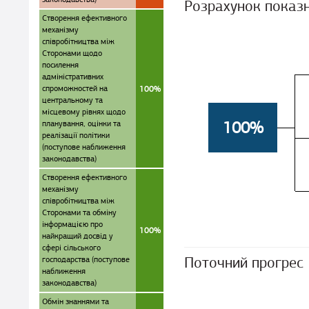
Розрахунок показ
Створення ефективного
механізму
співробітництва між
Сторонами щодо
посилення
адміністративних
спроможностей на
100%
центральному та
місцевому рівнях щодо
100%
планування, оцінки та
реалізації політики
(поступове наближення
законодавства)
Створення ефективного
механізму
співробітництва між
Сторонами та обміну
інформацією про
100%
найкращий досвід у
сфері сільського
Поточний прогрес
господарства (поступове
наближення
законодавства)
Обмін знаннями та