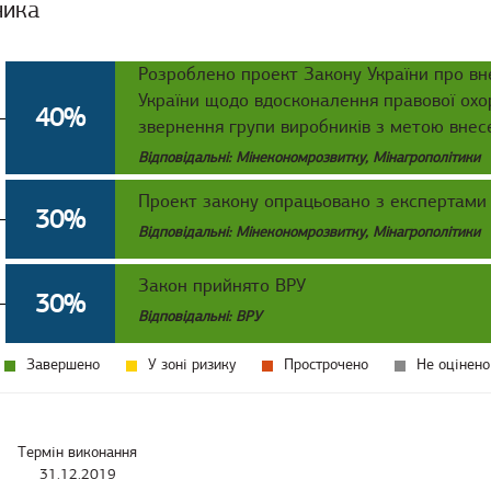
ника
Розроблено проект Закону України про вне
України щодо вдосконалення правової ох
40%
звернення групи виробників з метою внесе
Відповідальні: Мінекономрозвитку, Мінагрополітики
Проект закону опрацьовано з експертами
30%
Відповідальні: Мінекономрозвитку, Мінагрополітики
Закон прийнято ВРУ
30%
Відповідальні: ВРУ
Завершено
У зоні ризику
Прострочено
Не оцінено
Термін виконання
31.12.2019