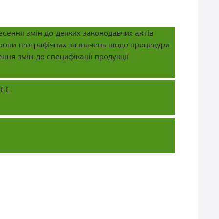
сення змін до деяких законодавчих актів
орони географічних зазначень щодо процедури
ння змін до специфікації продукції
 ЄС