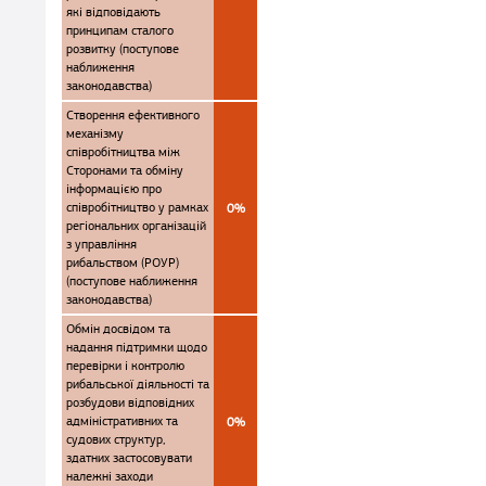
які відповідають
принципам сталого
розвитку (поступове
наближення
законодавства)
Створення ефективного
механізму
співробітництва між
Сторонами та обміну
інформацією про
співробітництво у рамках
0%
регіональних організацій
з управління
рибальством (РОУР)
(поступове наближення
законодавства)
Обмін досвідом та
надання підтримки щодо
перевірки і контролю
рибальської діяльності та
розбудови відповідних
адміністративних та
0%
судових структур,
здатних застосовувати
належні заходи