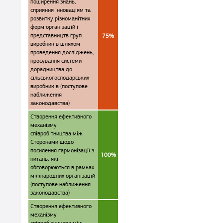
поширення знань,
сприяння інноваціям та
розвитку різноманітних
форм організацій і
представництв груп
75%
виробників шляхом
проведення досліджень,
просування системи
дорадництва до
сільськогосподарських
виробників (поступове
наближення
законодавства)
Створення ефективного
механізму
співробітництва між
Сторонами щодо
посилення гармонізації з
100%
питань, які
обговорюються в рамках
міжнародних організацій
(поступове наближення
законодавства)
Створення ефективного
механізму