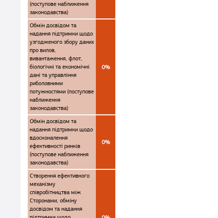
(поступове наближення
законодавства)
Обмін досвідом та
надання підтримки щодо
узгодженого збору даних
про вилов,
вивантаження, флот,
біологічні та економічні
0%
дані та управління
риболовними
потужностями (поступове
наближення
законодавства)
Обмін досвідом та
надання підтримки щодо
вдосконалення
0%
ефективності ринків
(поступове наближення
законодавства)
Створення ефективного
механізму
співробітництва між
Сторонами, обміну
досвідом та надання
підтримки щодо
0%