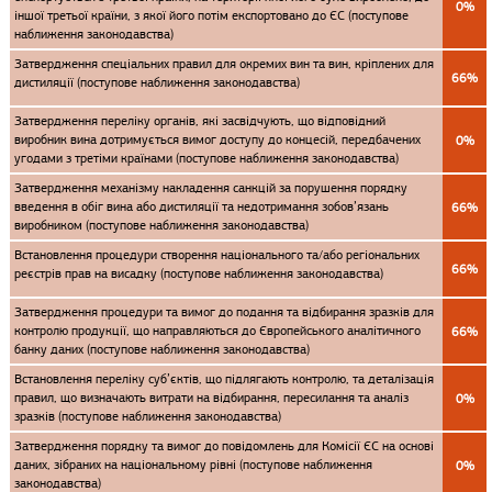
0%
іншої третьої країни, з якої його потім експортовано до ЄС (поступове
наближення законодавства)
Затвердження спеціальних правил для окремих вин та вин, кріплених для
66%
дистиляції (поступове наближення законодавства)
Затвердження переліку органів, які засвідчують, що відповідний
виробник вина дотримується вимог доступу до концесій, передбачених
0%
угодами з третіми країнами (поступове наближення законодавства)
Затвердження механізму накладення санкцій за порушення порядку
введення в обіг вина або дистиляції та недотримання зобов’язань
66%
виробником (поступове наближення законодавства)
Встановлення процедури створення національного та/або регіональних
66%
реєстрів прав на висадку (поступове наближення законодавства)
Затвердження процедури та вимог до подання та відбирання зразків для
контролю продукції, що направляються до Європейського аналітичного
66%
банку даних (поступове наближення законодавства)
Встановлення переліку суб’єктів, що підлягають контролю, та деталізація
правил, що визначають витрати на відбирання, пересилання та аналіз
0%
зразків (поступове наближення законодавства)
Затвердження порядку та вимог до повідомлень для Комісії ЄС на основі
даних, зібраних на національному рівні (поступове наближення
0%
законодавства)