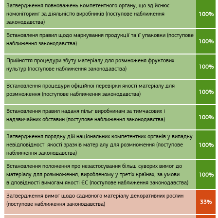
Затвердження повноважень компетентного органу, що здійснює
комоніторинг за діяльністю виробників (поступове наближення
100%
законодавства)
Встановленя правил щодо маркування продукції та її упаковки (поступове
100%
наближення законодавства)
Прийняття процедури збуту матеріалу для розмноженя фруктових
100%
культур (поступове наближення законодавства)
Встановлення процедури офіційної перевірки якості матеріалу для
100%
розмноження (поступове наближення законодавства)
Встановлення правил наданя пільг виробникам за тимчасових і
100%
надзвичайних обставин (поступове наближення законодавства)
Затвердження порядку дій національних компетентних органів у випадку
невідповідності якості зразків матеріалу для розмноження (поступове
100%
наближення законодавства)
Встановлення положення про незастосування більш суворих вимог до
матеріалу для розмноження, виробленому у третіх країнах, за умови
100%
відповідності вимогам якості ЄС (поступове наближення законодавства)
Затвердження вимог щодо садивного матеріалу декоративних рослин
33%
(поступове наближення законодавства)