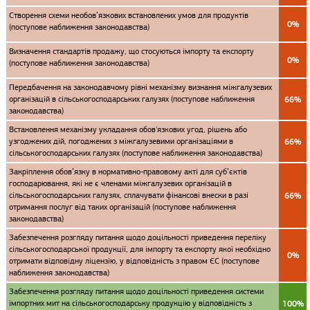
Створення схеми необов’язкових встановлених умов для продуктів
0%
(поступове наближення законодавства)
Визначення стандартів продажу, що стосуються імпорту та експорту
0%
(поступове наближення законодавства)
Передбачення на законодавчому рівні механізму визнання міжгалузевих
організацій в сільськогосподарських галузях (поступове наближення
66%
законодавства)
Встановлення механізму укладання обов'язкових угод, рішень або
узгоджених дій, погоджених з міжгалузевими організаціями в
66%
сільськогосподарських галузях (поступове наближення законодавства)
Закріплення обов’язку в нормативно-правовому акті для суб’єктів
господарювання, які не є членами міжгалузевих організацій в
сільськогосподарських галузях, сплачувати фінансові внески в разі
66%
отримання послуг від таких організацій (поступове наближення
законодавства)
Забезпечення розгляду питання щодо доцільності приведення переліку
сільськогосподарської продукції, для імпорту та експорту якої необхідно
0%
отримати відповідну ліцензію, у відповідність з правом ЄС (поступове
наближення законодавства)
Забезпечення розгляду питання щодо доцільності приведення системи
імпортних мит на сільськогосподарську продукцію у відповідність з
100%