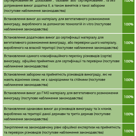
сертифікований як “добазовий”, “базовий” або “сертифікований”, та без
100%
дотримання вимог додатка II, а також винятків з такої заборони
(поступове наближення законодавства)
Встановлення вимог до матеріалу для вегетативного розмноження
винограду, виробленого за допомогою технологій in vitro (поступове
100%
наближення законодавства)
Встановлення додаткових вимог до сертифікації матеріалу для
вегетативного розмноження винограду, або перевірки цього матеріалу,
100%
виробленого на власній території (поступове наближення законодавства)
Встановлення єдиного класифікаційного переліку різновидів (сортів)
винограду, офіційно прийнятних для сертифікації та перевірки (поступове
100%
наближення законодавства)
Встановлення заборони на прийнятність різновидів винограду, які не
мають відмінних ознах, не є однорідними та стійкими (поступове
100%
наближення законодавства)
Встановлення вимог до ГМО матеріалу для вегетативного розмноження
100%
винограду (поступове наближення законодавства)
Встановлення однакових вимог до різновидів винограду та їх клонів,
вироблених на території даної держави та третіх держав (поступове
100%
наближення законодавства)
Закріплення на законодавчому рівні офіційної експертизи на прийнятність
100%
та перевірок різновидів (поступове наближення законодавства)