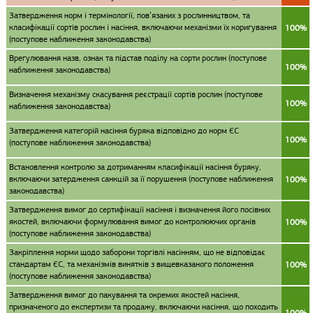
Затвердження норм і термінології, пов’язаних з рослинництвом, та
класифікації сортів рослин і насіння, включаючи механізми їх коригування
100%
(поступове наближення законодавства)
Врегулювання назв, ознак та підстав поділу на сорти рослин (поступове
100%
наближення законодавства)
Визначення механізму скасування реєстрації сортів рослин (поступове
100%
наближення законодавства)
Затвердження категорій насіння буряка відповідно до норм ЄС
100%
(поступове наближення законодавства)
Встановлення контролю за дотриманням класифікації насіння буряку,
включаючи затердження санкцій за її порушення (поступове наближення
100%
законодавства)
Затвердження вимог до сертифікації насіння і визначення його посівних
якостей, включаючи формулювання вимог до контролюючих органів
100%
(поступове наближення законодавства)
Закріплення норми щодо заборони торгівлі насінням, що не відповідає
стандартам ЄС, та механізмів винятків з вищевказаного положення
100%
(поступове наближення законодавства)
Затвердження вимог до пакування та окремих якостей насіння,
призначеного до експертизи та продажу, включаючи насіння, що походить