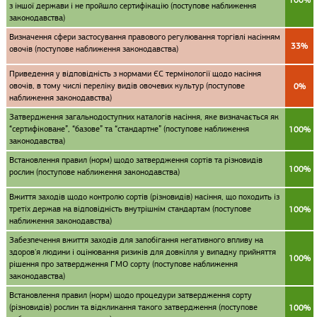
100%
з іншої держави і не пройшло сертифікацію (поступове наближення
законодавства)
Визначення сфери застосування правового регулювання торгівлі насінням
33%
овочів (поступове наближення законодавства)
Приведення у відповідність з нормами ЄС термінології щодо насіння
овочів, в тому числі переліку видів овочевих культур (поступове
0%
наближення законодавства)
Затвердження загальнодоступних каталогів насіння, яке визначається як
“сертифіковане”, “базове” та “стандартне” (поступове наближення
100%
законодавства)
Встановлення правил (норм) щодо затвердження сортів та різновидів
100%
рослин (поступове наближення законодавства)
Вжиття заходів щодо контролю сортів (різновидів) насіння, що походить із
третіх держав на відповідність внутрішнім стандартам (поступове
100%
наближення законодавства)
Забезпечення вжиття заходів для запобігання негативного впливу на
здоров'я людини і оцінювання ризиків для довкілля у випадку прийняття
100%
рішення про затвердження ГМО сорту (поступове наближення
законодавства)
Встановлення правил (норм) щодо процедури затвердження сорту
(різновидів) рослин та відкликання такого затвердження (поступове
100%