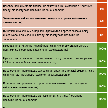
Впровадження методів виявлення вмісту різних компонентів молочних
0%
продуктів (поступове наближення законодавства)
Забезпечення якісного проведення аналізу (поступове наближення
0%
законодавства)
Визначення механізму оскарження результатів проведеного аналізу
якості молока та молочних продуктів (поступове наближення
0%
законодавства)
Приведення вітчизняної класифікації свинячих туш у відповідність з
100%
нормами ЄС (поступове наближення законодавства)
Приведення термінології щодо свинячих туш у відповідність з нормами
100%
ЄС (поступове наближення законодавства)
Встановлення правил щодо зазначення показників (класів) вмісту м'яса у
100%
свинячій туші (поступове наближення законодавства)
Встановлення правил щодо представлення свинячої туші (поступове
100%
наближення законодавства)
Встановлення правил щодо оцінювання вмісту м'яса (поступове
100%
наближення законодавства)