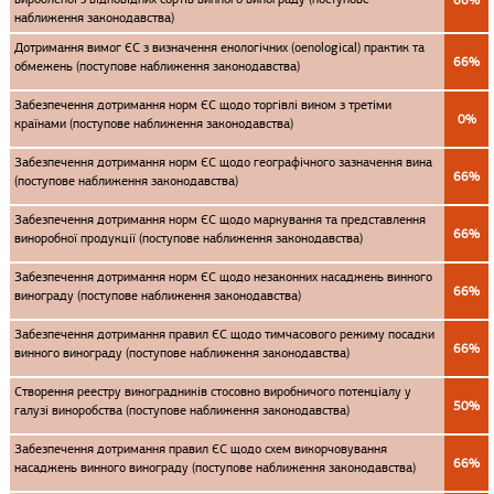
наближення законодавства)
Дотримання вимог ЄС з визначення енологічних (oenological) практик та
66%
обмежень (поступове наближення законодавства)
Забезпечення дотримання норм ЄС щодо торгівлі вином з третіми
0%
країнами (поступове наближення законодавства)
Забезпечення дотримання норм ЄС щодо географічного зазначення вина
66%
(поступове наближення законодавства)
Забезпечення дотримання норм ЄС щодо маркування та представлення
66%
виноробної продукції (поступове наближення законодавства)
Забезпечення дотримання норм ЄС щодо незаконних насаджень винного
66%
винограду (поступове наближення законодавства)
Забезпечення дотримання правил ЄС щодо тимчасового режиму посадки
66%
винного винограду (поступове наближення законодавства)
Створення реестру виноградників стосовно виробничого потенціалу у
50%
галузі виноробства (поступове наближення законодавства)
Забезпечення дотримання правил ЄС щодо схем викорчовування
66%
насаджень винного винограду (поступове наближення законодавства)