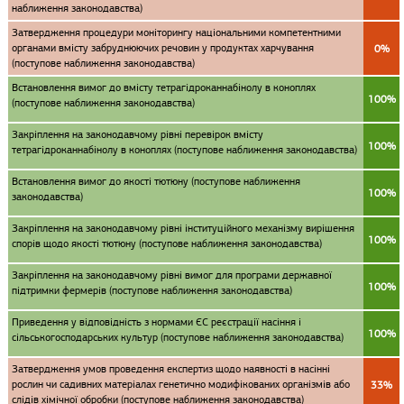
наближення законодавства)
Затвердження процедури моніторингу національними компетентними
органами вмісту забруднюючих речовин у продуктах харчування
0%
(поступове наближення законодавства)
Встановлення вимог до вмісту тетрагідроканнабінолу в коноплях
100%
(поступове наближення законодавства)
Закріплення на законодавчому рівні перевірок вмісту
100%
тетрагідроканнабінолу в коноплях (поступове наближення законодавства)
Встановлення вимог до якості тютюну (поступове наближення
100%
законодавства)
Закріплення на законодавчому рівні інституційного механізму вирішення
100%
спорів щодо якості тютюну (поступове наближення законодавства)
Закріплення на законодавчому рівні вимог для програми державної
100%
підтримки фермерів (поступове наближення законодавства)
Приведення у відповідність з нормами ЄС реєстрації насіння і
100%
сільськогосподарських культур (поступове наближення законодавства)
Затвердження умов проведення експертиз щодо наявності в насінні
рослин чи садивних матеріалах генетично модифікованих організмів або
33%
слідів хімічної обробки (поступове наближення законодавства)