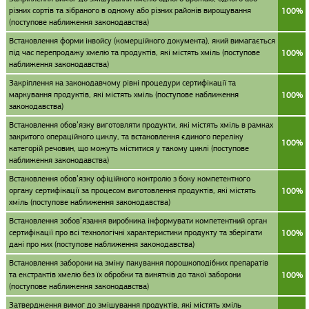
різних сортів та зібраного в одному або різних районів вирощування
100%
(поступове наближення законодавства)
Встановлення форми інвойсу (комерційного документа), який вимагається
під час перепродажу хмелю та продуктів, які містять хміль (поступове
100%
наближення законодавства)
Закріплення на законодавчому рівні процедури сертифікації та
маркування продуктів, які містять хміль (поступове наближення
100%
законодавства)
Встановлення обов’язку виготовляти продукти, які містять хміль в рамках
закритого операційного циклу, та встановлення єдиного переліку
100%
категорій речовин, що можуть міститися у такому циклі (поступове
наближення законодавства)
Встановлення обов’язку офіційного контролю з боку компетентного
органу сертифікації за процесом виготовлення продуктів, які містять
100%
хміль (поступове наближення законодавства)
Встановлення зобов’язання виробника інформувати компетентний орган
сертифікації про всі технологічні характеристики продукту та зберігати
100%
дані про них (поступове наближення законодавства)
Встановлення заборони на зміну пакування порошкоподібних препаратів
та екстрактів хмелю без їх обробки та винятків до такої заборони
100%
(поступове наближення законодавства)
Затвердження вимог до змішування продуктів, які містять хміль