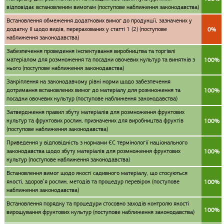
відповідає встановленим вимогам (поступове наближення законодавства)
Встановлення обмеження додаткових вимог до продукції, зазначених у
додатку II щодо видів, перерахованих у статті 1 (2) (поступове
0%
наближення законодавства)
Забезпечення проведення інспектування виробництва та торгівлі
матеріалом для розмноження та посадки овочевих культур та винятків з
100%
нього (поступове наближення законодавства)
Закріплення на законодавчому рівні норми щодо забезпечення
дотримання встановлених вимог до матеріалу для розмноження та
100%
посадки овочевих культур (поступове наближення законодавства)
Затвердження правил збуту матеріалів для розмноження фруктових
культур та фруктових рослин, призначених для виробництва фруктів
100%
(поступове наближення законодавства)
Приведення у відповідність з нормами ЄС термінології національного
законодавства щодо збуту матеріалів для розмноження фруктових
100%
культур (поступове наближення законодавства)
Встановлення вимог щодо якості садивного матеріалу, що стосуються
якості, здоров’я рослин, методів та процедур перевірок (поступове
100%
наближення законодавства)
Встановлення порядку та процедури стосовно заходів контролю якості
100%
вирощування фруктових культур (поступове наближення законодавства)