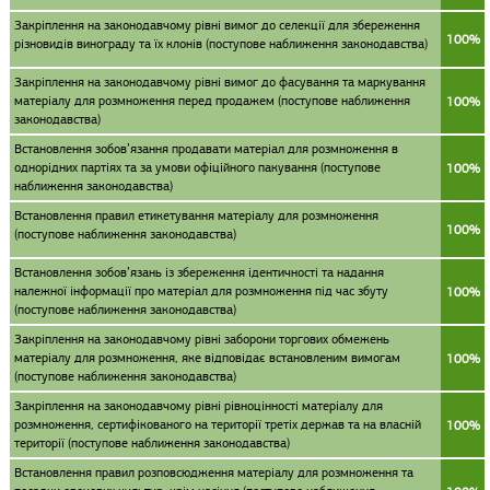
Закріплення на законодавчому рівні вимог до селекції для збереження
100%
різновидів винограду та їх клонів (поступове наближення законодавства)
Закріплення на законодавчому рівні вимог до фасування та маркування
матеріалу для розмноження перед продажем (поступове наближення
100%
законодавства)
Встановлення зобов’язання продавати матеріал для розмноження в
однорідних партіях та за умови офіційного пакування (поступове
100%
наближення законодавства)
Встановлення правил етикетування матеріалу для розмноження
100%
(поступове наближення законодавства)
Встановлення зобов’язань із збереження ідентичності та надання
належної інформації про матеріал для розмноження під час збуту
100%
(поступове наближення законодавства)
Закріплення на законодавчому рівні заборони торгових обмежень
матеріалу для розмноження, яке відповідає встановленим вимогам
100%
(поступове наближення законодавства)
Закріплення на законодавчому рівні рівноцінності матеріалу для
розмноження, сертифікованого на території третіх держав та на власній
100%
території (поступове наближення законодавства)
Встановлення правил розповсюдження матеріалу для розмноження та