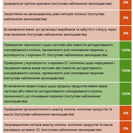
0%
проводяться третіми країнами (поступове наближення законодавства)
Закріплення на законодавчому рівні методів інспекції (поступове
0%
наближення законодавства)
Встановлення вимог до організації виробників та набуття її статусу через
0%
план визнання (поступове наближення законодавства)
Приведення термінології щодо частково або повністю дегідратованого
консервованого молока, призначеного для споживання людиною, у
100%
відповідність з нормами ЄС (поступове наближення законодавства)
Приведення у відповідність з нормами ЄС положень щодо маркування і
пакування певних видів частково або повністю дегідратованого
100%
консервованого молока, призначеного для споживання людиною
(поступове наближення законодавства)
Встановлення правил (норм) щодо продажу продуктів певних видів
частково або повністю дегідратованого консервованого молока,
100%
призначеного до споживання людиною (поступове наближення
законодавства)
Проведення органолептичного аналізу молока, молочних продуктів та
0%
масла (поступове наближення законодавства)
Запровадження методів аналізу молока, молочних продуктів та масла
0%
відповідно до вимог ЄС (поступове наближення законодавства)