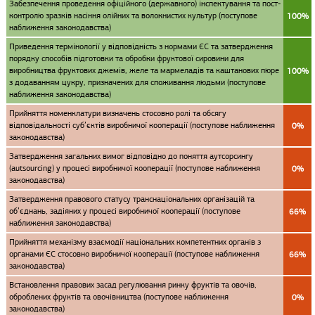
Забезпечення проведення офіційного (державного) інспектування та пост-
контролю зразків насіння олійних та волокнистих культур (поступове
100%
наближення законодавства)
Приведення термінології у відповідність з нормами ЄС та затвердження
порядку способів підготовки та обробки фруктової сировини для
виробництва фруктових джемів, желе та мармеладів та каштанових пюре
100%
з додаванням цукру, призначених для споживання людьми (поступове
наближення законодавства)
Прийняття номенклатури визначень стосовно ролі та обсягу
відповідальності суб’єктів виробничої кооперації (поступове наближення
0%
законодавства)
Затвердження загальних вимог відповідно до поняття аутсорсингу
(autsourcing) у процесі виробничої кооперації (поступове наближення
0%
законодавства)
Затвердження правового статусу транснаціональних організацій та
об’єднань, задіяних у процесі виробничої кооперації (поступове
66%
наближення законодавства)
Прийняття механізму взаємодії національних компетентних органів з
органами ЄС стосовно виробничої кооперації (поступове наближення
66%
законодавства)
Встановлення правових засад регулювання ринку фруктів та овочів,
оброблених фруктів та овочівництва (поступове наближення
0%
законодавства)