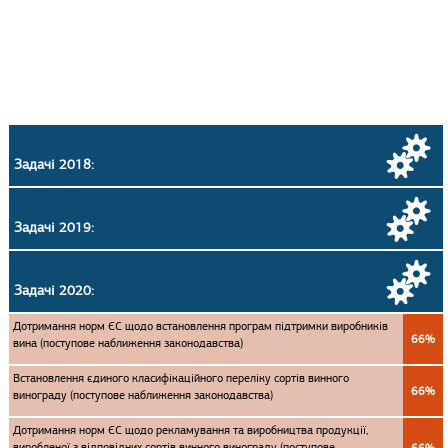
Задачі 2018:
Задачі 2019:
Задачі 2020:
Дотримання норм ЄС щодо встановлення програм підтримки виробників
66%
вина (поступове наближення законодавства)
Встановлення єдиного класифікаційного переліку сортів винного
66%
винограду (поступове наближення законодавства)
Дотримання норм ЄС щодо рекламування та виробництва продукції,
виробленої з відповідних сортів винного винограду (поступове
66%