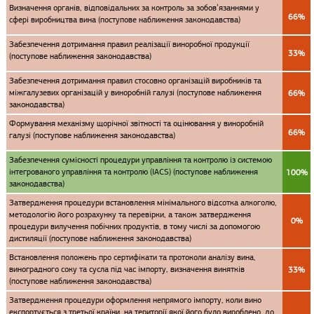
Визначення органів, відповідальних за контроль за зобов’язаннями у
66%
сфері виробництва вина (поступове наближення законодавства)
Забезпечення дотримання правил реалізації виноробної продукції
33%
(поступове наближення законодавства)
Забезпечення дотримання правил стосовно організацій виробників та
міжгалузевих організацій у виноробній галузі (поступове наближення
66%
законодавства)
Формування механізму щорічної звітності та оцінювання у виноробній
66%
галузі (поступове наближення законодавства)
Забезпечення сумісності процедури управління та контролю із системою
інтегрованого управління та контролю (IACS) (поступове наближення
100%
законодавства)
Затвердження процедури встановлення мінімального відсотка алкоголю,
методологію його розрахунку та перевірки, а також затвердження
0%
процедури вилучення побічних продуктів, в тому числі за допомогою
дистиляції (поступове наближення законодавства)
Встановлення положень про сертифікати та протоколи аналізу вина,
виноградного соку та сусла під час імпорту, визначення винятків
33%
(поступове наближення законодавства)
Затвердження процедури оформлення непрямого імпорту, коли вино
експортується з третьої країни, на території якої його було вироблено, до