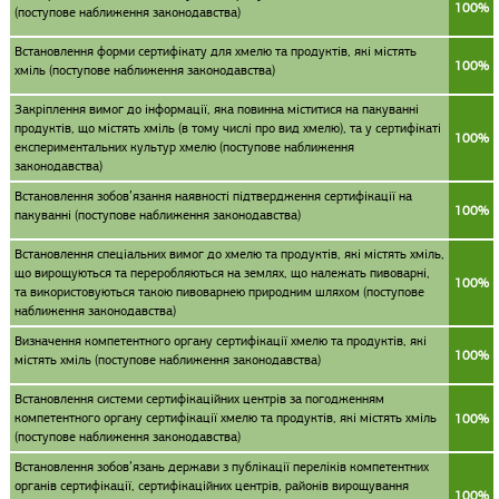
100%
(поступове наближення законодавства)
Встановлення форми сертифікату для хмелю та продуктів, які містять
100%
хміль (поступове наближення законодавства)
Закріплення вимог до інформації, яка повинна міститися на пакуванні
продуктів, що містять хміль (в тому числі про вид хмелю), та у сертифікаті
100%
експериментальних культур хмелю (поступове наближення
законодавства)
Встановлення зобов’язання наявності підтвердження сертифікації на
100%
пакуванні (поступове наближення законодавства)
Встановлення спеціальних вимог до хмелю та продуктів, які містять хміль,
що вирощуються та переробляються на землях, що належать пивоварні,
100%
та використовуються такою пивоварнею природним шляхом (поступове
наближення законодавства)
Визначення компетентного органу сертифікації хмелю та продуктів, які
100%
містять хміль (поступове наближення законодавства)
Встановлення системи сертифікаційних центрів за погодженням
компетентного органу сертифікації хмелю та продуктів, які містять хміль
100%
(поступове наближення законодавства)
Встановлення зобов’язань держави з публікації переліків компетентних
органів сертифікації, сертифікаційних центрів, районів вирощування
100%