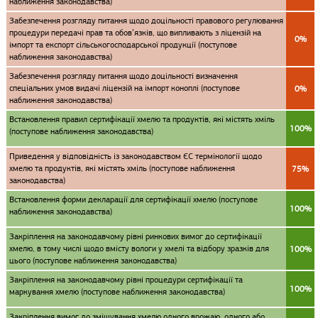
наближення законодавства)
Забезпечення розгляду питання щодо доцільності правового регулювання
процедури передачі прав та обов’язків, що випливають з ліцензій на
0%
імпорт та експорт сільськогосподарської продукції (поступове
наближення законодавства)
Забезпечення розгляду питання щодо доцільності визначення
спеціальних умов видачі ліцензій на імпорт коноплі (поступове
0%
наближення законодавства)
Встановлення правил сертифікації хмелю та продуктів, які містять хміль
100%
(поступове наближення законодавства)
Приведення у відповідність із законодавством ЄС термінології щодо
хмелю та продуктів, які містять хміль (поступове наближення
75%
законодавства)
Встановлення форми декларації для сертифікації хмелю (поступове
100%
наближення законодавства)
Закріплення на законодавчому рівні ринкових вимог до сертифікації
хмелю, в тому числі щодо вмісту вологи у хмелі та відбору зразків для
100%
цього (поступове наближення законодавства)
Закріплення на законодавчому рівні процедури сертифікації та
100%
маркування хмелю (поступове наближення законодавства)
Закріплення вимог до змішування хмелю одного врожаю, одного або