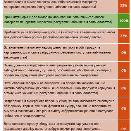
Затвердження вимог до постачальників садивного матеріалу
33%
декоративних рослин (поступове наближення законодавства)
Прийняття норм щодо вимог до маркування і упаковки садивного
100%
матеріалу декоративних рослин (поступове наближення законодавства)
Прийняття умов проведення дослідів і експертиз із садивним матеріалом
33%
для декоративних рослин (поступове наближення законодавства)
Встановлення механізму недопущення випуску в обіг продуктів
харчування, що містять забруднюючі речовини (поступове наближення
0%
законодавства)
Затвердження спеціальних правил розрахунку і моніторингу вмісту
забруднюючих речовин у сушених, розбавлених, оброблених і складних
0%
продуктах харчування (поступове наближення законодавства)
Встановлення заборони на використання продуктів харчування, що
містять забруднюючі речовини, як складових інших продуктів харчування,
0%
в тому числі очищених (поступове наближення законодавства)
Затвердження вичерпного переліку умов, за яких дозволяється випуск в
обіг арахісу, горіхів, сушених фруктів та кукурудзи, які не відповідають
0%
вимогам максимального рівня вмісту забруднюючих речовин (поступове
наближення законодавства)
Встановлення порядку збору зразків продуктів харчування для
подальшого аналізу на вміст забруднюючих речовин (поступове
0%