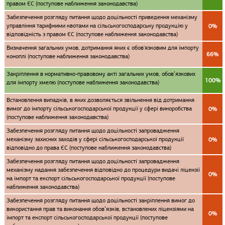
правом ЄС (поступове наближення законодавства)
Забезпечення розгляду питання щодо доцільності приведення механізму
управління тарифними квотами на сільськогосподарську продукцію у
0%
відповідність з правом ЄС (поступове наближення законодавства)
Визначення загальних умов, дотримання яких є обов'язковим для імпорту
66%
коноплі (поступове наближення законодавства)
Закріплення в нормативно-правовому акті загальних умов, обов’язкових
100%
для імпорту хмелю (поступове наближення законодавства)
Встановлення випадків, в яких дозволяється звільнення від дотримання
вимог до імпорту сільськогосподарської продукції у сфері виноробства
0%
(поступове наближення законодавства)
Забезпечення розгляду питання щодо доцільності запровадження
механізму захисних заходів у сфері сільськогосподарської продукції
0%
відповідно до права ЄС (поступове наближення законодавства)
Забезпечення розгляду питання щодо доцільності запровадження
механізму надання забезпечення відповідно до процедури видачі ліцензії
0%
на імпорт та експорт сільськогосподарської продукції (поступове
наближення законодавства)
Забезпечення розгляду питання щодо доцільності закріплення вимог до
використання прав та виконання обов’язків, встановлених ліцензіями на
0%
імпорт та експорт сільськогосподарської продукції (поступове