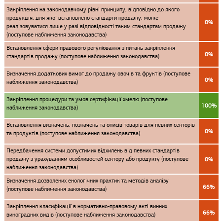
Закріплення на законодавчому рівні принципу, відповідно до якого
продукція, для якої встановлено стандарти продажу, може
0%
реалізовуватися лише у разі відповідності таким стандартам продажу
(поступове наближення законодавства)
Встановлення сфери правового регулювання з питань закріплення
0%
стандартів продажу (поступове наближення законодавства)
Визначення додаткових вимог до продажу овочів та фруктів (поступове
0%
наближення законодавства)
Закріплення процедури та умов сертифікації хмелю (поступове
100%
наближення законодавства)
Встановлення визначень, позначень та описів товарів для певних секторів
0%
та продуктів (поступове наближення законодавства)
Передбачення системи допустимих відхилень від певних стандартів
продажу з урахуванням особливостей сектору або продукту (поступове
0%
наближення законодавства)
Визначення дозволених енологічних практик та методів аналізу
66%
(поступове наближення законодавства)
Закріплення класифікації в нормативно-правовому акті винних
66%
виноградних видів (поступове наближення законодавства)