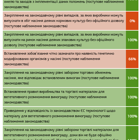
хмелю та заходів з імплементації даних положень (поступове наближення
законодавства)
Закріплення на законодавчому рівні випадків, за яких виробники можуть
випускати в обіг насіння деяких кормових культур без офіційного дозволу
0%
(поступове наближення законодавства)
Закріплення на законодавчому рівні випадків, за яких виробники можуть
випускати на ринок насіння деяких злакових культур без офіційного
100%
дозволу (поступове наближення законодавства)
Встановлення зобов’язання чітко зазначати про наявність генетично
модифікованих організмів у насінні (поступове наближення
66%
законодавства)
Закріплення на законодавчому рівні заборони торгових обмежень
насіння, яке відповідає встановленим вимогам (поступове наближення
100%
законодавства)
Встановлення правил виробництва та торгівлі матеріалом для
вегетативного розмноження винограду (поступове наближення
100%
законодавства)
Приведення у відповідність із законодавством ЄС термінології щодо
матеріалу для вегетативного розмноження винограду (поступове
100%
наближення законодавства)
Закріплення на законодавчому рівні заборони торгівлі матеріалом для
вегетативного розмноження винограду, доки він не буде офіційно