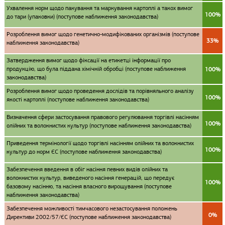
Ухвалення норм щодо пакування та маркування картоплі а такох вимог
100%
до тари (упаковки) (поступове наближення законодавства)
Розроблення вимог щодо генетично-модифікованих організмів (поступове
33%
наближення законодавства)
Затвердження вимог щодо фіксації на етикетці інформації про
продукцію, що була піддана хімічній обробці (поступове наближення
100%
законодавства)
Розроблення вимог щодо проведення дослідів та порівняльного аналізу
100%
якості картоплі (поступове наближення законодавства)
Визначення сфери застосування правового регулювання торгівлі насінням
100%
олійних та волокнистих культур (поступове наближення законодавства)
Приведення термінології щодо торгівлі насінням олійних та волокнистих
100%
культур до норм ЄС (поступове наближення законодавства)
Забезпечення введення в обіг насіння певних видів олійних та
волокнистих культур, виведеного насіння генерацій, що передує
100%
базовому насінню, та насіння власного вирощування (поступове
наближення законодавства)
Забезпечення можливості тимчасового незастосування положень
0%
Директиви 2002/57/ЄС (поступове наближення законодавства)