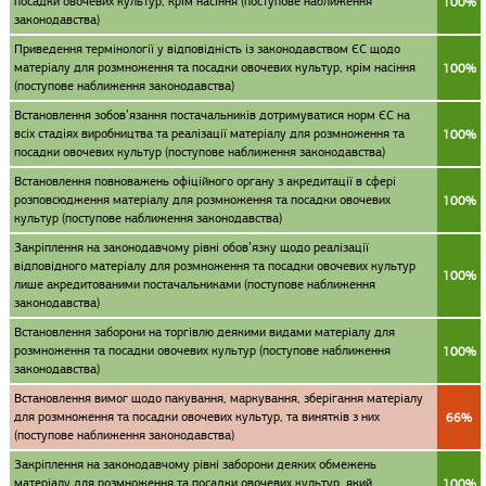
посадки овочевих культур, крім насіння (поступове наближення
100%
законодавства)
Приведення термінології у відповідність із законодавством ЄС щодо
матеріалу для розмноження та посадки овочевих культур, крім насіння
100%
(поступове наближення законодавства)
Встановлення зобов’язання постачальників дотримуватися норм ЄС на
всіх стадіях виробництва та реалізації матеріалу для розмноження та
100%
посадки овочевих культур (поступове наближення законодавства)
Встановлення повноважень офіційного органу з акредитації в сфері
розповсюдження матеріалу для розмноження та посадки овочевих
100%
культур (поступове наближення законодавства)
Закріплення на законодавчому рівні обов’язку щодо реалізації
відповідного матеріалу для розмноження та посадки овочевих культур
100%
лише акредитованими постачальниками (поступове наближення
законодавства)
Встановлення заборони на торгівлю деякими видами матеріалу для
розмноження та посадки овочевих культур (поступове наближення
100%
законодавства)
Встановлення вимог щодо пакування, маркування, зберігання матеріалу
для розмноження та посадки овочевих культур, та винятків з них
66%
(поступове наближення законодавства)
Закріплення на законодавчому рівні заборони деяких обмежень
матеріалу для розмноження та посадки овочевих культур, який
100%