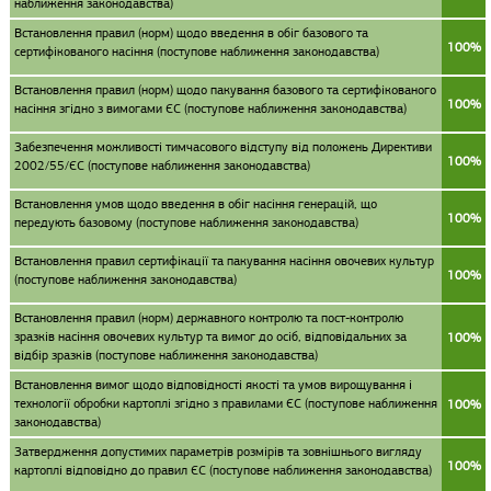
наближення законодавства)
Встановлення правил (норм) щодо введення в обіг базового та
100%
сертифікованого насіння (поступове наближення законодавства)
Встановлення правил (норм) щодо пакування базового та сертифікованого
100%
насіння згідно з вимогами ЄС (поступове наближення законодавства)
Забезпечення можливості тимчасового відступу від положень Директиви
100%
2002/55/ЄС (поступове наближення законодавства)
Встановлення умов щодо введення в обіг насіння генерацій, що
100%
передують базовому (поступове наближення законодавства)
Встановлення правил сертифікації та пакування насіння овочевих культур
100%
(поступове наближення законодавства)
Встановлення правил (норм) державного контролю та пост-контролю
зразків насіння овочевих культур та вимог до осіб, відповідальних за
100%
відбір зразків (поступове наближення законодавства)
Встановлення вимог щодо відповідності якості та умов вирощування і
технології обробки картоплі згідно з правилами ЄС (поступове наближення
100%
законодавства)
Затвердження допустимих параметрів розмірів та зовнішнього вигляду
100%
картоплі відповідно до правил ЄС (поступове наближення законодавства)