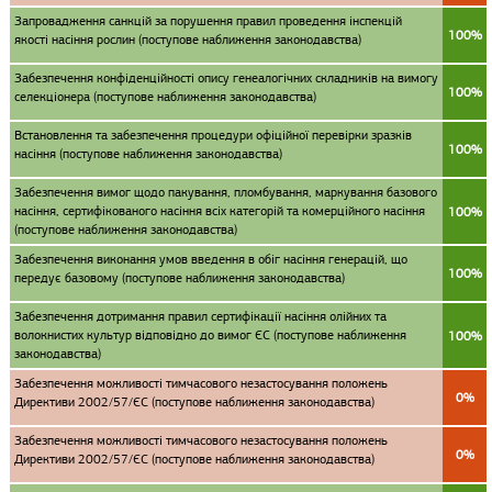
Запровадження санкцій за порушення правил проведення інспекцій
100%
якості насіння рослин (поступове наближення законодавства)
Забезпечення конфіденційності опису генеалогічних складників на вимогу
100%
селекціонера (поступове наближення законодавства)
Встановлення та забезпечення процедури офіційної перевірки зразків
100%
насіння (поступове наближення законодавства)
Забезпечення вимог щодо пакування, пломбування, маркування базового
насіння, сертифікованого насіння всіх категорій та комерційного насіння
100%
(поступове наближення законодавства)
Забезпечення виконання умов введення в обіг насіння генерацій, що
100%
передує базовому (поступове наближення законодавства)
Забезпечення дотримання правил сертифікації насіння олійних та
волокнистих культур відповідно до вимог ЄС (поступове наближення
100%
законодавства)
Забезпечення можливості тимчасового незастосування положень
0%
Директиви 2002/57/ЄС (поступове наближення законодавства)
Забезпечення можливості тимчасового незастосування положень
0%
Директиви 2002/57/ЄС (поступове наближення законодавства)