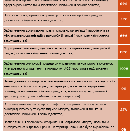
Визначення органів, відповідальних за контроль за зобов’язаннями у
66%
сфері виробництва вина (поступове наближення законодавства)
Забезпечення дотримання правил реалізації виноробної продукції
33%
(поступове наближення законодавства)
Забезпечення дотримання правил стосовно організацій виробників та
міжгалузевих організацій у виноробній галузі (поступове наближення
66%
законодавства)
Формування механізму щорічної звітності та оцінювання у виноробній
66%
галузі (поступове наближення законодавства)
Забезпечення сумісності процедури управління та контролю із системою
інтегрованого управління та контролю (IACS) (поступове наближення
100%
законодавства)
Затвердження процедури встановлення мінімального відсотка алкоголю,
методологію його розрахунку та перевірки, а також затвердження
0%
процедури вилучення побічних продуктів, в тому числі за допомогою
дистиляції (поступове наближення законодавства)
Встановлення положень про сертифікати та протоколи аналізу вина,
виноградного соку та сусла під час імпорту, визначення винятків
33%
(поступове наближення законодавства)
Затвердження процедури оформлення непрямого імпорту, коли вино
експортується з третьої країни, на території якої його було вироблено, до
0%