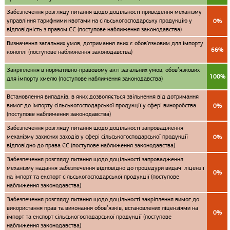
Забезпечення розгляду питання щодо доцільності приведення механізму
управління тарифними квотами на сільськогосподарську продукцію у
0%
відповідність з правом ЄС (поступове наближення законодавства)
Визначення загальних умов, дотримання яких є обов'язковим для імпорту
66%
коноплі (поступове наближення законодавства)
Закріплення в нормативно-правовому акті загальних умов, обов’язкових
100%
для імпорту хмелю (поступове наближення законодавства)
Встановлення випадків, в яких дозволяється звільнення від дотримання
вимог до імпорту сільськогосподарської продукції у сфері виноробства
0%
(поступове наближення законодавства)
Забезпечення розгляду питання щодо доцільності запровадження
механізму захисних заходів у сфері сільськогосподарської продукції
0%
відповідно до права ЄС (поступове наближення законодавства)
Забезпечення розгляду питання щодо доцільності запровадження
механізму надання забезпечення відповідно до процедури видачі ліцензії
0%
на імпорт та експорт сільськогосподарської продукції (поступове
наближення законодавства)
Забезпечення розгляду питання щодо доцільності закріплення вимог до
використання прав та виконання обов’язків, встановлених ліцензіями на
0%
імпорт та експорт сільськогосподарської продукції (поступове
наближення законодавства)