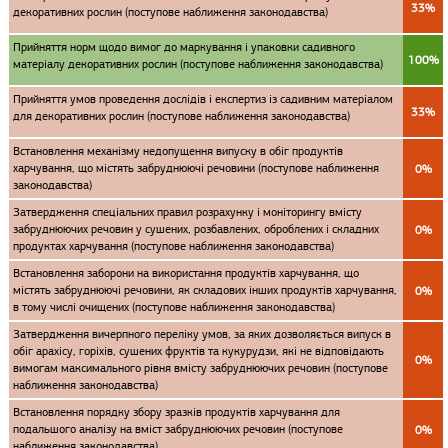
33%
декоративних рослин (поступове наближення законодавства)
Прийняття норм щодо вимог до маркування і упаковки садивного
100%
матеріалу декоративних рослин (поступове наближення законодавства)
Прийняття умов проведення дослідів і експертиз із садивним матеріалом
33%
для декоративних рослин (поступове наближення законодавства)
Встановлення механізму недопущення випуску в обіг продуктів
харчування, що містять забруднюючі речовини (поступове наближення
0%
законодавства)
Затвердження спеціальних правил розрахунку і моніторингу вмісту
забруднюючих речовин у сушених, розбавлених, оброблених і складних
0%
продуктах харчування (поступове наближення законодавства)
Встановлення заборони на використання продуктів харчування, що
містять забруднюючі речовини, як складових інших продуктів харчування,
0%
в тому числі очищених (поступове наближення законодавства)
Затвердження вичерпного переліку умов, за яких дозволяється випуск в
обіг арахісу, горіхів, сушених фруктів та кукурудзи, які не відповідають
0%
вимогам максимального рівня вмісту забруднюючих речовин (поступове
наближення законодавства)
Встановлення порядку збору зразків продуктів харчування для
подальшого аналізу на вміст забруднюючих речовин (поступове
0%
наближення законодавства)