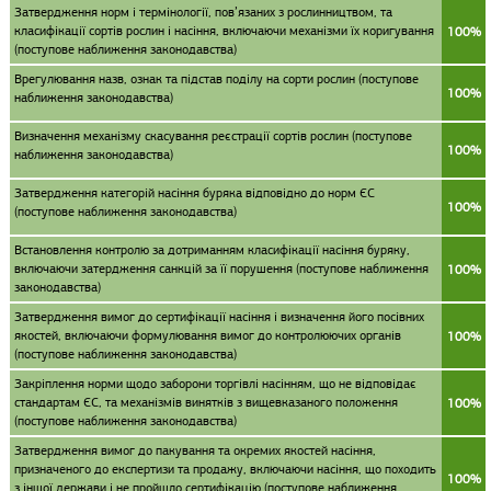
Затвердження норм і термінології, пов’язаних з рослинництвом, та
класифікації сортів рослин і насіння, включаючи механізми їх коригування
100%
(поступове наближення законодавства)
Врегулювання назв, ознак та підстав поділу на сорти рослин (поступове
100%
наближення законодавства)
Визначення механізму скасування реєстрації сортів рослин (поступове
100%
наближення законодавства)
Затвердження категорій насіння буряка відповідно до норм ЄС
100%
(поступове наближення законодавства)
Встановлення контролю за дотриманням класифікації насіння буряку,
включаючи затердження санкцій за її порушення (поступове наближення
100%
законодавства)
Затвердження вимог до сертифікації насіння і визначення його посівних
якостей, включаючи формулювання вимог до контролюючих органів
100%
(поступове наближення законодавства)
Закріплення норми щодо заборони торгівлі насінням, що не відповідає
стандартам ЄС, та механізмів винятків з вищевказаного положення
100%
(поступове наближення законодавства)
Затвердження вимог до пакування та окремих якостей насіння,
призначеного до експертизи та продажу, включаючи насіння, що походить
100%
з іншої держави і не пройшло сертифікацію (поступове наближення