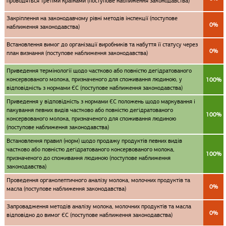
проводяться третіми країнами (поступове наближення законодавства)
Закріплення на законодавчому рівні методів інспекції (поступове
0%
наближення законодавства)
Встановлення вимог до організації виробників та набуття її статусу через
0%
план визнання (поступове наближення законодавства)
Приведення термінології щодо частково або повністю дегідратованого
консервованого молока, призначеного для споживання людиною, у
100%
відповідність з нормами ЄС (поступове наближення законодавства)
Приведення у відповідність з нормами ЄС положень щодо маркування і
пакування певних видів частково або повністю дегідратованого
100%
консервованого молока, призначеного для споживання людиною
(поступове наближення законодавства)
Встановлення правил (норм) щодо продажу продуктів певних видів
частково або повністю дегідратованого консервованого молока,
100%
призначеного до споживання людиною (поступове наближення
законодавства)
Проведення органолептичного аналізу молока, молочних продуктів та
0%
масла (поступове наближення законодавства)
Запровадження методів аналізу молока, молочних продуктів та масла
0%
відповідно до вимог ЄС (поступове наближення законодавства)