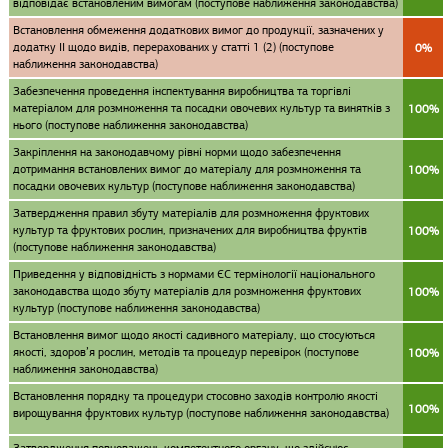
відповідає встановленим вимогам (поступове наближення законодавства)
Встановлення обмеження додаткових вимог до продукції, зазначених у
додатку II щодо видів, перерахованих у статті 1 (2) (поступове
0%
наближення законодавства)
Забезпечення проведення інспектування виробництва та торгівлі
матеріалом для розмноження та посадки овочевих культур та винятків з
100%
нього (поступове наближення законодавства)
Закріплення на законодавчому рівні норми щодо забезпечення
дотримання встановлених вимог до матеріалу для розмноження та
100%
посадки овочевих культур (поступове наближення законодавства)
Затвердження правил збуту матеріалів для розмноження фруктових
культур та фруктових рослин, призначених для виробництва фруктів
100%
(поступове наближення законодавства)
Приведення у відповідність з нормами ЄС термінології національного
законодавства щодо збуту матеріалів для розмноження фруктових
100%
культур (поступове наближення законодавства)
Встановлення вимог щодо якості садивного матеріалу, що стосуються
якості, здоров’я рослин, методів та процедур перевірок (поступове
100%
наближення законодавства)
Встановлення порядку та процедури стосовно заходів контролю якості
100%
вирощування фруктових культур (поступове наближення законодавства)