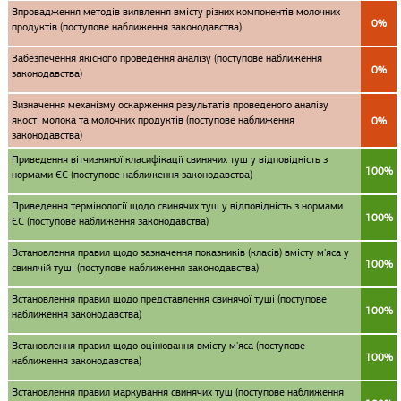
Впровадження методів виявлення вмісту різних компонентів молочних
0%
продуктів (поступове наближення законодавства)
Забезпечення якісного проведення аналізу (поступове наближення
0%
законодавства)
Визначення механізму оскарження результатів проведеного аналізу
якості молока та молочних продуктів (поступове наближення
0%
законодавства)
Приведення вітчизняної класифікації свинячих туш у відповідність з
100%
нормами ЄС (поступове наближення законодавства)
Приведення термінології щодо свинячих туш у відповідність з нормами
100%
ЄС (поступове наближення законодавства)
Встановлення правил щодо зазначення показників (класів) вмісту м'яса у
100%
свинячій туші (поступове наближення законодавства)
Встановлення правил щодо представлення свинячої туші (поступове
100%
наближення законодавства)
Встановлення правил щодо оцінювання вмісту м'яса (поступове
100%
наближення законодавства)
Встановлення правил маркування свинячих туш (поступове наближення