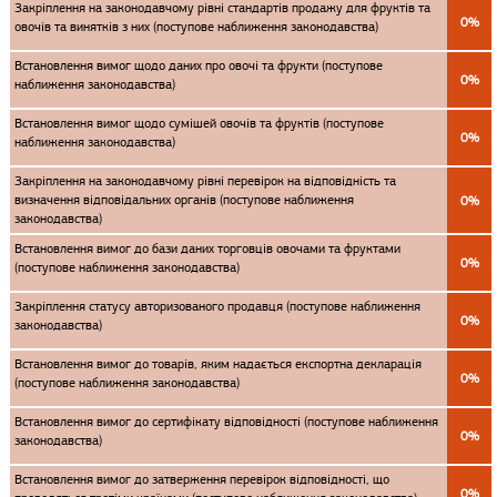
Закріплення на законодавчому рівні стандартів продажу для фруктів та
0%
овочів та винятків з них (поступове наближення законодавства)
Встановлення вимог щодо даних про овочі та фрукти (поступове
0%
наближення законодавства)
Встановлення вимог щодо сумішей овочів та фруктів (поступове
0%
наближення законодавства)
Закріплення на законодавчому рівні перевірок на відповідність та
визначення відповідальних органів (поступове наближення
0%
законодавства)
Встановлення вимог до бази даних торговців овочами та фруктами
0%
(поступове наближення законодавства)
Закріплення статусу авторизованого продавця (поступове наближення
0%
законодавства)
Встановлення вимог до товарів, яким надається експортна декларація
0%
(поступове наближення законодавства)
Встановлення вимог до сертифікату відповідності (поступове наближення
0%
законодавства)
Встановлення вимог до затверження перевірок відповідності, що
0%