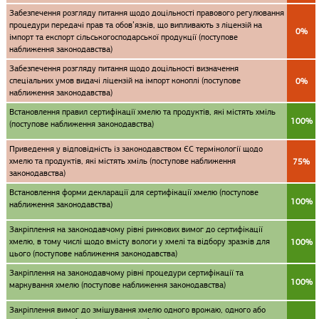
Забезпечення розгляду питання щодо доцільності правового регулювання
процедури передачі прав та обов’язків, що випливають з ліцензій на
0%
імпорт та експорт сільськогосподарської продукції (поступове
наближення законодавства)
Забезпечення розгляду питання щодо доцільності визначення
спеціальних умов видачі ліцензій на імпорт коноплі (поступове
0%
наближення законодавства)
Встановлення правил сертифікації хмелю та продуктів, які містять хміль
100%
(поступове наближення законодавства)
Приведення у відповідність із законодавством ЄС термінології щодо
хмелю та продуктів, які містять хміль (поступове наближення
75%
законодавства)
Встановлення форми декларації для сертифікації хмелю (поступове
100%
наближення законодавства)
Закріплення на законодавчому рівні ринкових вимог до сертифікації
хмелю, в тому числі щодо вмісту вологи у хмелі та відбору зразків для
100%
цього (поступове наближення законодавства)
Закріплення на законодавчому рівні процедури сертифікації та
100%
маркування хмелю (поступове наближення законодавства)
Закріплення вимог до змішування хмелю одного врожаю, одного або