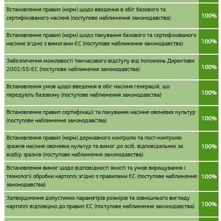
Встановлення правил (норм) щодо введення в обіг базового та
100%
сертифікованого насіння (поступове наближення законодавства)
Встановлення правил (норм) щодо пакування базового та сертифікованого
100%
насіння згідно з вимогами ЄС (поступове наближення законодавства)
Забезпечення можливості тимчасового відступу від положень Директиви
100%
2002/55/ЄС (поступове наближення законодавства)
Встановлення умов щодо введення в обіг насіння генерацій, що
100%
передують базовому (поступове наближення законодавства)
Встановлення правил сертифікації та пакування насіння овочевих культур
100%
(поступове наближення законодавства)
Встановлення правил (норм) державного контролю та пост-контролю
зразків насіння овочевих культур та вимог до осіб, відповідальних за
100%
відбір зразків (поступове наближення законодавства)
Встановлення вимог щодо відповідності якості та умов вирощування і
технології обробки картоплі згідно з правилами ЄС (поступове наближення
100%
законодавства)
Затвердження допустимих параметрів розмірів та зовнішнього вигляду
100%
картоплі відповідно до правил ЄС (поступове наближення законодавства)