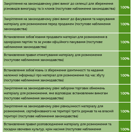
Закріплення на законодавчому рівні вимог до селекції для збереження
100%
різновидів винограду та їх клонів (поступове наближення законодавства)
Закріплення на законодавчому рівні вимог до фасування та маркування
матеріалу для розмноження перед продажем (поступове наближення
100%
законодавства)
Встановлення зобов’язання продавати матеріал для розмноження в
однорідних партіях та за умови офіційного пакування (поступове
100%
наближення законодавства)
Встановлення правил етикетування матеріалу для розмноження
100%
(поступове наближення законодавства)
Встановлення зобов’язань із збереження ідентичності та надання
належної інформації про матеріал для розмноження під час збуту
100%
(поступове наближення законодавства)
Закріплення на законодавчому рівні заборони торгових обмежень
матеріалу для розмноження, яке відповідає встановленим вимогам
100%
(поступове наближення законодавства)
Закріплення на законодавчому рівні рівноцінності матеріалу для
розмноження, сертифікованого на території третіх держав та на власній
100%
території (поступове наближення законодавства)
Встановлення правил розповсюдження матеріалу для розмноження та
посадки овочевих культур, крім насіння (поступове наближення
100%