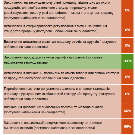
Закріплення на законодавчому рівні принципу, відповідно до якого
продукція, для якої встановлено стандарти продажу, може
0%
реалізовуватися лише у разі відповідності таким стандартам продажу
(поступове наближення законодавства)
Встановлення сфери правового регулювання з питань закріплення
0%
стандартів продажу (поступове наближення законодавства)
Визначення додаткових вимог до продажу овочів та фруктів (поступове
0%
наближення законодавства)
Закріплення процедури та умов сертифікації хмелю (поступове
100%
наближення законодавства)
Встановлення визначень, позначень та описів товарів для певних секторів
0%
та продуктів (поступове наближення законодавства)
Передбачення системи допустимих відхилень від певних стандартів
продажу з урахуванням особливостей сектору або продукту (поступове
0%
наближення законодавства)
Визначення дозволених енологічних практик та методів аналізу
66%
(поступове наближення законодавства)
Закріплення класифікації в нормативно-правовому акті винних
66%
виноградних видів (поступове наближення законодавства)