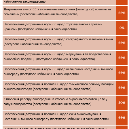
наближення законодавства)
Дотримання вимог ЄС з визначення енологічних (oenological) практик та
66%
обмежень (поступове наближення законодавства)
Забезпечення дотримання норм ЄС щодо торгівлі вином з третіми
0%
країнами (поступове наближення законодавства)
Забезпечення дотримання норм ЄС щодо географічного зазначення вина
66%
(поступове наближення законодавства)
Забезпечення дотримання норм ЄС щодо маркування та представлення
66%
виноробної продукції (поступове наближення законодавства)
Забезпечення дотримання норм ЄС щодо незаконних насаджень винного
66%
винограду (поступове наближення законодавства)
Забезпечення дотримання правил ЄС щодо тимчасового режиму посадки
66%
винного винограду (поступове наближення законодавства)
Створення реестру виноградників стосовно виробничого потенціалу у
50%
галузі виноробства (поступове наближення законодавства)
Забезпечення дотримання правил ЄС щодо схем викорчовування
66%
насаджень винного винограду (поступове наближення законодавства)