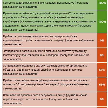
контролю зразків насіння олійних та волокнистих культур (поступове
100%
наближення законодавства)
Приведення термінології у відповідність з нормами ЄС та затвердження
порядку способів підготовки та обробки фруктової сировини для
виробництва фруктових джемів, желе та мармеладів та каштанових пюре
100%
з додаванням цукру, призначених для споживання людьми (поступове
наближення законодавства)
Прийняття номенклатури визначень стосовно ролі та обсягу
відповідальності суб’єктів виробничої кооперації (поступове наближення
0%
законодавства)
Затвердження загальних вимог відповідно до поняття аутсорсингу
(autsourcing) у процесі виробничої кооперації (поступове наближення
0%
законодавства)
Затвердження правового статусу транснаціональних організацій та
об’єднань, задіяних у процесі виробничої кооперації (поступове
66%
наближення законодавства)
Прийняття механізму взаємодії національних компетентних органів з
органами ЄС стосовно виробничої кооперації (поступове наближення
66%
законодавства)
Встановлення правових засад регулювання ринку фруктів та овочів,
оброблених фруктів та овочівництва (поступове наближення
0%
законодавства)