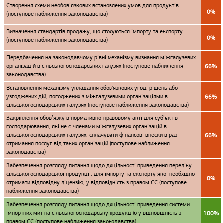
Створення схеми необов’язкових встановлених умов для продуктів
0%
(поступове наближення законодавства)
Визначення стандартів продажу, що стосуються імпорту та експорту
0%
(поступове наближення законодавства)
Передбачення на законодавчому рівні механізму визнання міжгалузевих
організацій в сільськогосподарських галузях (поступове наближення
66%
законодавства)
Встановлення механізму укладання обов'язкових угод, рішень або
узгоджених дій, погоджених з міжгалузевими організаціями в
66%
сільськогосподарських галузях (поступове наближення законодавства)
Закріплення обов’язку в нормативно-правовому акті для суб’єктів
господарювання, які не є членами міжгалузевих організацій в
сільськогосподарських галузях, сплачувати фінансові внески в разі
66%
отримання послуг від таких організацій (поступове наближення
законодавства)
Забезпечення розгляду питання щодо доцільності приведення переліку
сільськогосподарської продукції, для імпорту та експорту якої необхідно
0%
отримати відповідну ліцензію, у відповідність з правом ЄС (поступове
наближення законодавства)
Забезпечення розгляду питання щодо доцільності приведення системи
імпортних мит на сільськогосподарську продукцію у відповідність з
100%
правом ЄС (поступове наближення законодавства)