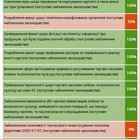
Ухвалення норм щодо пакування та маркування картоплі а такох вимог
100%
до тари (упаковки) (поступове наближення законодавства)
Розроблення вимог щодо генетично-модифікованих організмів (поступове
33%
наближення законодавства)
Затвердження вимог щодо фіксації на етикетці інформації про
продукцію, що була піддана хімічній обробці (поступове наближення
100%
законодавства)
Розроблення вимог щодо проведення дослідів та порівняльного аналізу
100%
якості картоплі (поступове наближення законодавства)
Визначення сфери застосування правового регулювання торгівлі насінням
100%
олійних та волокнистих культур (поступове наближення законодавства)
Приведення термінології щодо торгівлі насінням олійних та волокнистих
100%
культур до норм ЄС (поступове наближення законодавства)
Забезпечення введення в обіг насіння певних видів олійних та
волокнистих культур, виведеного насіння генерацій, що передує
100%
базовому насінню, та насіння власного вирощування (поступове
наближення законодавства)
Забезпечення можливості тимчасового незастосування положень
0%
Директиви 2002/57/ЄС (поступове наближення законодавства)