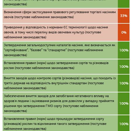
законодавства)
Визначення сфери застосування правового регулювання торгівлі насінням
33%
овочів (поступове наближення законодавства)
Приведення у відповідність з нормами ЄС термінології щодо насіння
овочів, в тому числі переліку видів овочевих культур (поступове
0%
наближення законодавства)
Затвердження загальнодоступних каталогів насіння, яке визначається як
“сертифіковане”, “базове” та “стандартне” (поступове наближення
100%
законодавства)
Встановлення правил (норм) щодо затвердження сортів та різновидів
100%
рослин (поступове наближення законодавства)
Вжиття заходів щодо контролю сортів (різновидів) насіння, що походить із
третіх держав на відповідність внутрішнім стандартам (поступове
100%
наближення законодавства)
Забезпечення вжиття заходів для запобігання негативного впливу на
здоров'я людини і оцінювання ризиків для довкілля у випадку прийняття
100%
рішення про затвердження ГМО сорту (поступове наближення
законодавства)
Встановлення правил (норм) щодо процедури затвердження сорту
(різновидів) рослин та відкликання такого затвердження (поступове
100%
наближення законодавства)