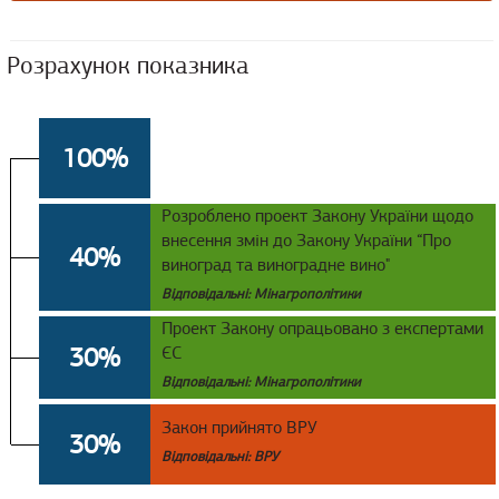
Розрахунок показника
100%
Розроблено проект Закону України щодо
внесення змін до Закону України “Про
40%
виноград та виноградне вино"
Відповідальні: Мінагрополітики
Проект Закону опрацьовано з експертами
30%
ЄС
Відповідальні: Мінагрополітики
Закон прийнято ВРУ
30%
Відповідальні: ВРУ