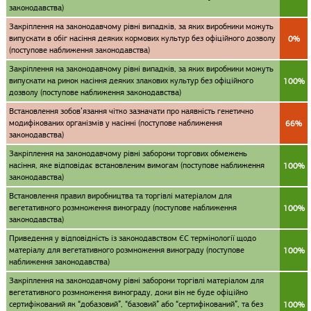
законодавства)
Закріплення на законодавчому рівні випадків, за яких виробники можуть
випускати в обіг насіння деяких кормових культур без офіційного дозволу
0%
(поступове наближення законодавства)
Закріплення на законодавчому рівні випадків, за яких виробники можуть
випускати на ринок насіння деяких злакових культур без офіційного
100%
дозволу (поступове наближення законодавства)
Встановлення зобов’язання чітко зазначати про наявність генетично
модифікованих організмів у насінні (поступове наближення
66%
законодавства)
Закріплення на законодавчому рівні заборони торгових обмежень
насіння, яке відповідає встановленим вимогам (поступове наближення
100%
законодавства)
Встановлення правил виробництва та торгівлі матеріалом для
вегетативного розмноження винограду (поступове наближення
100%
законодавства)
Приведення у відповідність із законодавством ЄС термінології щодо
матеріалу для вегетативного розмноження винограду (поступове
100%
наближення законодавства)
Закріплення на законодавчому рівні заборони торгівлі матеріалом для
вегетативного розмноження винограду, доки він не буде офіційно
сертифікований як “добазовий”, “базовий” або “сертифікований”, та без
100%