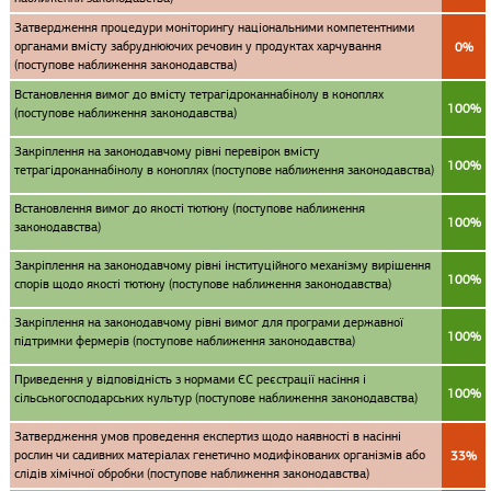
Затвердження процедури моніторингу національними компетентними
органами вмісту забруднюючих речовин у продуктах харчування
0%
(поступове наближення законодавства)
Встановлення вимог до вмісту тетрагідроканнабінолу в коноплях
100%
(поступове наближення законодавства)
Закріплення на законодавчому рівні перевірок вмісту
100%
тетрагідроканнабінолу в коноплях (поступове наближення законодавства)
Встановлення вимог до якості тютюну (поступове наближення
100%
законодавства)
Закріплення на законодавчому рівні інституційного механізму вирішення
100%
спорів щодо якості тютюну (поступове наближення законодавства)
Закріплення на законодавчому рівні вимог для програми державної
100%
підтримки фермерів (поступове наближення законодавства)
Приведення у відповідність з нормами ЄС реєстрації насіння і
100%
сільськогосподарських культур (поступове наближення законодавства)
Затвердження умов проведення експертиз щодо наявності в насінні
рослин чи садивних матеріалах генетично модифікованих організмів або
33%
слідів хімічної обробки (поступове наближення законодавства)