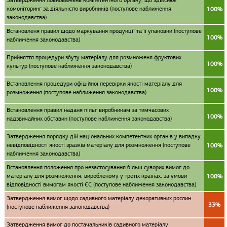
Затвердження повноважень компетентного органу, що здійснює
комоніторинг за діяльністю виробників (поступове наближення
100%
законодавства)
Встановленя правил щодо маркування продукції та її упаковки (поступове
100%
наближення законодавства)
Прийняття процедури збуту матеріалу для розмноженя фруктових
100%
культур (поступове наближення законодавства)
Встановлення процедури офіційної перевірки якості матеріалу для
100%
розмноження (поступове наближення законодавства)
Встановлення правил наданя пільг виробникам за тимчасових і
100%
надзвичайних обставин (поступове наближення законодавства)
Затвердження порядку дій національних компетентних органів у випадку
невідповідності якості зразків матеріалу для розмноження (поступове
100%
наближення законодавства)
Встановлення положення про незастосування більш суворих вимог до
матеріалу для розмноження, виробленому у третіх країнах, за умови
100%
відповідності вимогам якості ЄС (поступове наближення законодавства)
Затвердження вимог щодо садивного матеріалу декоративних рослин
33%
(поступове наближення законодавства)
Затвердження вимог до постачальників садивного матеріалу