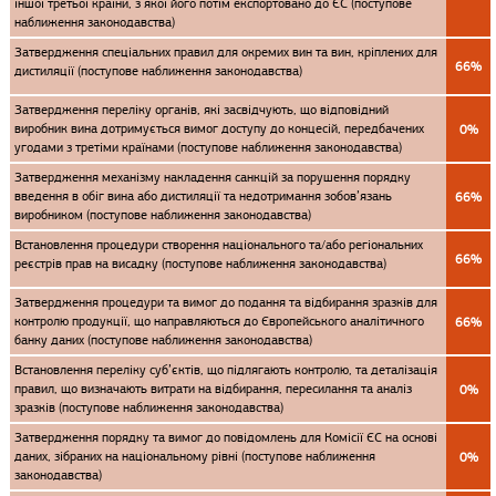
іншої третьої країни, з якої його потім експортовано до ЄС (поступове
наближення законодавства)
Затвердження спеціальних правил для окремих вин та вин, кріплених для
66%
дистиляції (поступове наближення законодавства)
Затвердження переліку органів, які засвідчують, що відповідний
виробник вина дотримується вимог доступу до концесій, передбачених
0%
угодами з третіми країнами (поступове наближення законодавства)
Затвердження механізму накладення санкцій за порушення порядку
введення в обіг вина або дистиляції та недотримання зобов’язань
66%
виробником (поступове наближення законодавства)
Встановлення процедури створення національного та/або регіональних
66%
реєстрів прав на висадку (поступове наближення законодавства)
Затвердження процедури та вимог до подання та відбирання зразків для
контролю продукції, що направляються до Європейського аналітичного
66%
банку даних (поступове наближення законодавства)
Встановлення переліку суб’єктів, що підлягають контролю, та деталізація
правил, що визначають витрати на відбирання, пересилання та аналіз
0%
зразків (поступове наближення законодавства)
Затвердження порядку та вимог до повідомлень для Комісії ЄС на основі
даних, зібраних на національному рівні (поступове наближення
0%
законодавства)