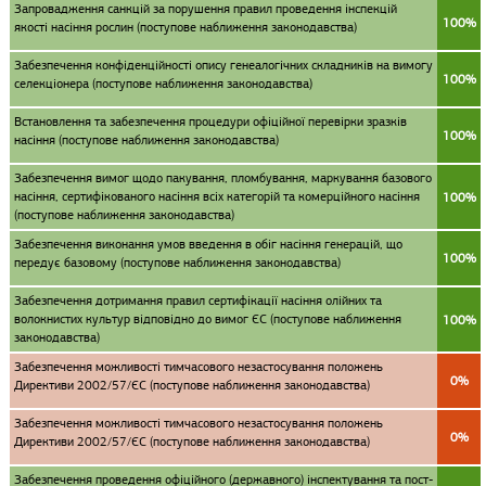
Запровадження санкцій за порушення правил проведення інспекцій
100%
якості насіння рослин (поступове наближення законодавства)
Забезпечення конфіденційності опису генеалогічних складників на вимогу
100%
селекціонера (поступове наближення законодавства)
Встановлення та забезпечення процедури офіційної перевірки зразків
100%
насіння (поступове наближення законодавства)
Забезпечення вимог щодо пакування, пломбування, маркування базового
насіння, сертифікованого насіння всіх категорій та комерційного насіння
100%
(поступове наближення законодавства)
Забезпечення виконання умов введення в обіг насіння генерацій, що
100%
передує базовому (поступове наближення законодавства)
Забезпечення дотримання правил сертифікації насіння олійних та
волокнистих культур відповідно до вимог ЄС (поступове наближення
100%
законодавства)
Забезпечення можливості тимчасового незастосування положень
0%
Директиви 2002/57/ЄС (поступове наближення законодавства)
Забезпечення можливості тимчасового незастосування положень
0%
Директиви 2002/57/ЄС (поступове наближення законодавства)
Забезпечення проведення офіційного (державного) інспектування та пост-