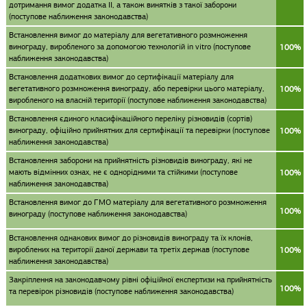
дотримання вимог додатка II, а також винятків з такої заборони
(поступове наближення законодавства)
Встановлення вимог до матеріалу для вегетативного розмноження
винограду, виробленого за допомогою технологій in vitro (поступове
100%
наближення законодавства)
Встановлення додаткових вимог до сертифікації матеріалу для
вегетативного розмноження винограду, або перевірки цього матеріалу,
100%
виробленого на власній території (поступове наближення законодавства)
Встановлення єдиного класифікаційного переліку різновидів (сортів)
винограду, офіційно прийнятних для сертифікації та перевірки (поступове
100%
наближення законодавства)
Встановлення заборони на прийнятність різновидів винограду, які не
мають відмінних ознах, не є однорідними та стійкими (поступове
100%
наближення законодавства)
Встановлення вимог до ГМО матеріалу для вегетативного розмноження
100%
винограду (поступове наближення законодавства)
Встановлення однакових вимог до різновидів винограду та їх клонів,
вироблених на території даної держави та третіх держав (поступове
100%
наближення законодавства)
Закріплення на законодавчому рівні офіційної експертизи на прийнятність
100%
та перевірок різновидів (поступове наближення законодавства)