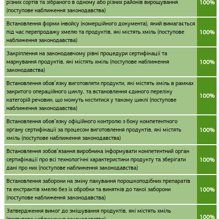
різних сортів та зібраного в одному або різних районів вирощування
100%
(поступове наближення законодавства)
Встановлення форми інвойсу (комерційного документа), який вимагається
під час перепродажу хмелю та продуктів, які містять хміль (поступове
100%
наближення законодавства)
Закріплення на законодавчому рівні процедури сертифікації та
маркування продуктів, які містять хміль (поступове наближення
100%
законодавства)
Встановлення обов’язку виготовляти продукти, які містять хміль в рамках
закритого операційного циклу, та встановлення єдиного переліку
100%
категорій речовин, що можуть міститися у такому циклі (поступове
наближення законодавства)
Встановлення обов’язку офіційного контролю з боку компетентного
органу сертифікації за процесом виготовлення продуктів, які містять
100%
хміль (поступове наближення законодавства)
Встановлення зобов’язання виробника інформувати компетентний орган
сертифікації про всі технологічні характеристики продукту та зберігати
100%
дані про них (поступове наближення законодавства)
Встановлення заборони на зміну пакування порошкоподібних препаратів
та екстрактів хмелю без їх обробки та винятків до такої заборони
100%
(поступове наближення законодавства)
Затвердження вимог до змішування продуктів, які містять хміль
100%