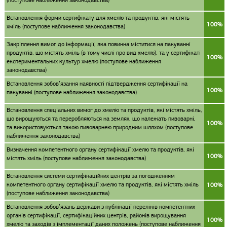
(поступове наближення законодавства)
Встановлення форми сертифікату для хмелю та продуктів, які містять
100%
хміль (поступове наближення законодавства)
Закріплення вимог до інформації, яка повинна міститися на пакуванні
продуктів, що містять хміль (в тому числі про вид хмелю), та у сертифікаті
100%
експериментальних культур хмелю (поступове наближення
законодавства)
Встановлення зобов’язання наявності підтвердження сертифікації на
100%
пакуванні (поступове наближення законодавства)
Встановлення спеціальних вимог до хмелю та продуктів, які містять хміль,
що вирощуються та переробляються на землях, що належать пивоварні,
100%
та використовуються такою пивоварнею природним шляхом (поступове
наближення законодавства)
Визначення компетентного органу сертифікації хмелю та продуктів, які
100%
містять хміль (поступове наближення законодавства)
Встановлення системи сертифікаційних центрів за погодженням
компетентного органу сертифікації хмелю та продуктів, які містять хміль
100%
(поступове наближення законодавства)
Встановлення зобов’язань держави з публікації переліків компетентних
органів сертифікації, сертифікаційних центрів, районів вирощування
100%
хмелю та заходів з імплементації даних положень (поступове наближення