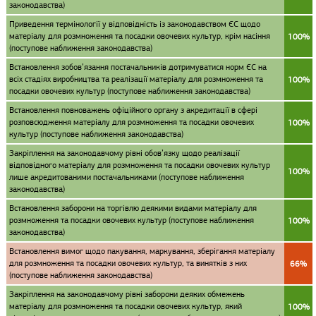
законодавства)
Приведення термінології у відповідність із законодавством ЄС щодо
матеріалу для розмноження та посадки овочевих культур, крім насіння
100%
(поступове наближення законодавства)
Встановлення зобов’язання постачальників дотримуватися норм ЄС на
всіх стадіях виробництва та реалізації матеріалу для розмноження та
100%
посадки овочевих культур (поступове наближення законодавства)
Встановлення повноважень офіційного органу з акредитації в сфері
розповсюдження матеріалу для розмноження та посадки овочевих
100%
культур (поступове наближення законодавства)
Закріплення на законодавчому рівні обов’язку щодо реалізації
відповідного матеріалу для розмноження та посадки овочевих культур
100%
лише акредитованими постачальниками (поступове наближення
законодавства)
Встановлення заборони на торгівлю деякими видами матеріалу для
розмноження та посадки овочевих культур (поступове наближення
100%
законодавства)
Встановлення вимог щодо пакування, маркування, зберігання матеріалу
для розмноження та посадки овочевих культур, та винятків з них
66%
(поступове наближення законодавства)
Закріплення на законодавчому рівні заборони деяких обмежень
матеріалу для розмноження та посадки овочевих культур, який
100%