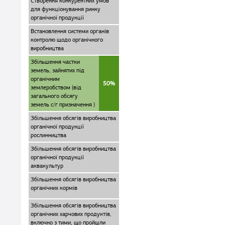
Створення конкурентних умов
для функціонування ринку
органічної продукції
Встановлення системи органів
контролю щодо органічного
виробництва
Збільшення частки
земель, зайнятих під
органічним
50%
землеробством (від
загального обсягу
земель с/г призначення )
Збільшення обсягів виробництва
органічної продукції
рослинництва
Збільшення обсягів виробництва
органічної продукції
аквакультур
Збільшення обсягів виробництва
органічних кормів
Збільшення обсягів виробництва
органічних харчових продуктів,
включно з тими, що пройшли