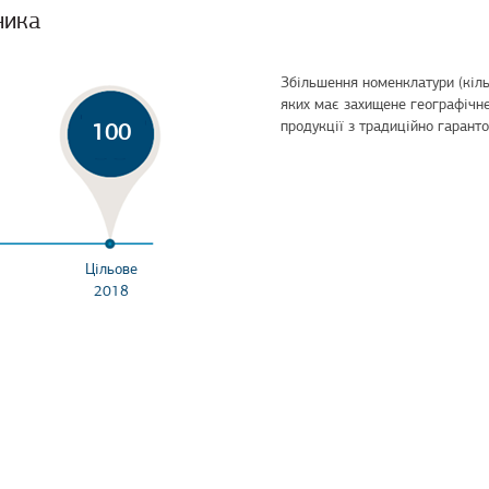
ника
Збільшення номенклатури (кільк
яких має захищене географічн
продукції з традиційно гарант
100
Цільове
2018