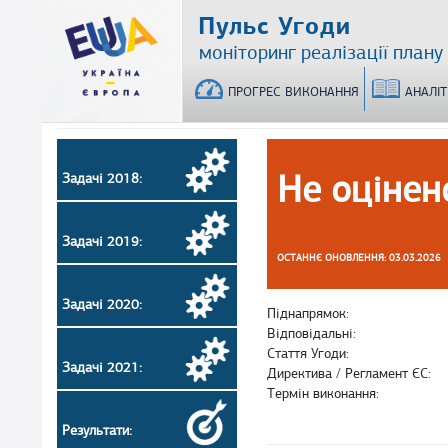
Перейти
Пульс Угоди
до
моніторинг реалізації плану
основного
матеріалу
ПРОГРЕС ВИКОНАННЯ
АНАЛІ
Не оцінен
Задачі 2018:
Задачі 2019:
ОСТАННЄ ОНОВЛЕННЯ: 03.03.2026
Задачі 2020:
Піднапрямок:
Відповідальні:
Стаття Угоди:
Задачі 2021:
Директива / Регламент ЄС:
Термін виконання:
Результати: