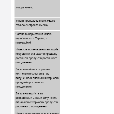
Імпорт хмелю
Імпорт гранульованого хмелю
(та/або екстракта хмелю)
Частка використання хмілю,
виробленого в Україні, в
пивоварінні
Кількість встановлених випадків
порушення стандартів продажу
рослин та продуктів рослинного
походження
Загальна кількість рішень
компетентних органів про
вилучення/відкликання харчових
продуктів рослинного
походження
Загальна вартість за
роздрібними цінами вилучених/
відкликаних харчових продуктів
рослинного походження
Кількість визнаних міжгалузевих