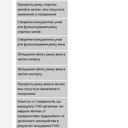
Прозорість ринку спиртних
напоїв в частині, яка стосується
зазначення їх походження
Створення конкурентних умов
для функціонування ринку
спиртних напоїв
Створення конкурентних умов
для функціонування ринку вина
Збільшення обсягу ринку вина в
частині імпорту
Збільшення обсягу ринку вина в
частині експорту
Прозорість ринку вина в частині,
яка стосується зазначення їх
походження
Кількість с/г підприємств, що
вирощують ГМО організми, які
завдали збитків с/г
підприємствам традиційного та
органічного землеробства в
результаті змішування ГМО