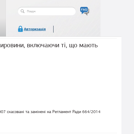
Пошукова
форма
Пошук
Авторизація
сировини, включаючи ті, що мають
007 скасовані та замінені на Регламент Ради 664/2014