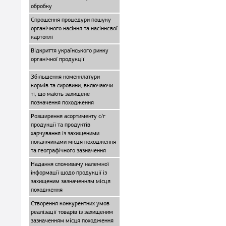
обробку
Спрощення процедури пошуку
органічного насіння та насіннєвої
картоплі
Відкриття українського ринку
органічної продукції
Збільшення номенклатури
кормів та сировини, включаючи
ті, що мають захищене
позначення походження
Розширення асортименту с/г
продукції та продуктів
харчування із захищеними
покажчиками місця походження
та географічного зазначення
Надання споживачу належної
інформації щодо продукції із
захищеним зазначенням місця
походження
Створення конкурентних умов
реалізації товарів із захищеним
зазначенням місця походження