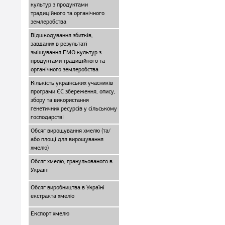
культур з продуктами
традиційного та органічного
землеробства
Відшкодування збитків,
завданих в результаті
змішування ГМО культур з
продуктами традиційного та
органічного землеробства
Кількість українських учасників
програми ЄС збереження, опису,
збору та використання
генетичних ресурсів у сільському
господарстві
Обсяг вирощування хмелю (та/
або площі для вирощування
хмелю)
Обсяг хмелю, гранульованого в
Україні
Обсяг виробництва в Україні
екстракта хмелю
Експорт хмелю