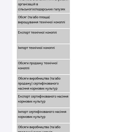
організацій в
сільськогосподарських галузях
Обсяг (та/або площа)
вирощування технічної коноплі
Експорт технічної коноплі
Імпорт технічної коноплі
Обсяги продажу технічної
коноплі
Обсяги виробництва (та/або
продажу) сертифікованого
насіння кормових культур
Експорт сертифікованого насіння
кормових культур
Імпорт сертифікованого насіння
кормових культур
Обсяги виробництва (та/або