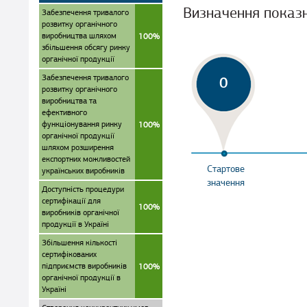
Визначення показ
Забезпечення тривалого
розвитку органічного
виробництва шляхом
100%
збільшення обсягу ринку
органічної продукції
Забезпечення тривалого
0
розвитку органічного
виробництва та
ефективного
функціонування ринку
100%
органічної продукції
шляхом розширення
експортних можливостей
Стартове
українських виробників
значення
Доступність процедури
сертифікації для
100%
виробників органічної
продукції в Україні
Збільшення кількості
сертифікованих
підприємств виробників
100%
органічної продукції в
Україні