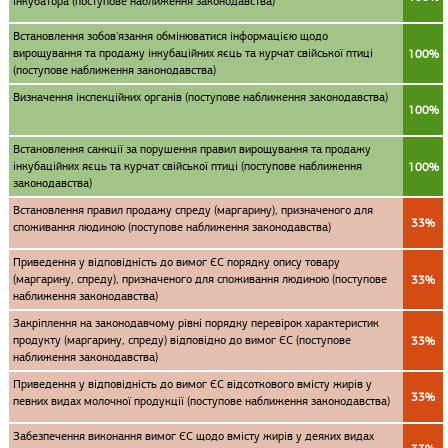
інкубатора (поступове наближення законодавства)
Встановлення зобов'язання обмінюватися інформацією щодо
вирощування та продажу інкубаційних яєць та курчат свійської птиці
100%
(поступове наближення законодавства)
Визначення інспекційних органів (поступове наближення законодавства)
100%
Встановлення санкції за порушення правил вирощування та продажу
інкубаційних яєць та курчат свійської птиці (поступове наближення
100%
законодавства)
Встановлення правил продажу спреду (маргарину), призначеного для
33%
споживання людиною (поступове наближення законодавства)
Приведення у відповідність до вимог ЄС порядку опису товару
(маргарину, спреду), призначеного для споживання людиною (поступове
33%
наближення законодавства)
Закріплення на законодавчому рівні порядку перевірок характеристик
продукту (маргарину, спреду) відповідно до вимог ЄС (поступове
33%
наближення законодавства)
Приведення у відповідність до вимог ЄС відсоткового вмісту жирів у
33%
певних видах молочної продукції (поступове наближення законодавства)
Забезпечення виконання вимог ЄС щодо вмісту жирів у деяких видах