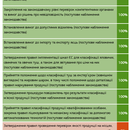
Закріплення на законодавчому рівні перевірок компетентними органами
та вимог до рішень про невідповідність (поступове наближення
100%
законодавства)
Встановлення вимог до допустимих відхилень (поступове наближення
100%
законодавства)
Встановлення вимог до імпорту та експорту яєць (поступове наближення
100%
законодавства)
Затвердження правил імплементації шкал ЄС для класифікації яловичих,
свинячих та овечих туш, а також для звітування про ціни на них
100%
(поступове наближення законодавства)
Прийняття положення щодо класифікації туш за екстер’єром (зовнішнім
виглядом) та жировим шаром, в тому числі положення щодо деталізації
100%
правил маркування продукції (поступове наближення законодавства)
Затвердження процедури повідомлень про результати класифікації
100%
м'ясної продукції (поступове наближення законодавства)
Прийняття правил класифікації продукції кваліфікованими особами,
зокрема правил ліцензування та механізму класифікації за допомогою
100%
автоматизованих технологій (поступове наближення законодавства)
Затвердження правил проведення перевірок якості продукції на місцях,