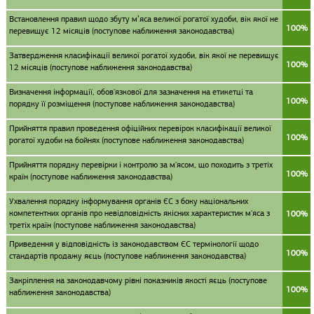
Встановлення правил щодо збуту м’яса великої рогатої худоби, вік якої не
100%
перевищує 12 місяців (поступове наближення законодавства)
Затвердження класифікації великої рогатої худоби, вік якої не перевищує
100%
12 місяців (поступове наближення законодавства)
Визначення інформації, обов'язкової для зазначення на етикетці та
100%
порядку її розміщення (поступове наближення законодавства)
Прийняття правил проведення офіційних перевірок класифікації великої
100%
рогатої худоби на бойнях (поступове наближення законодавства)
Прийняття порядку перевірки і контролю за м'ясом, що походить з третіх
100%
країн (поступове наближення законодавства)
Ухвалення порядку інформування органів ЄС з боку національних
компетентних органів про невідповідність якісних характеристик м'яса з
100%
третіх країн (поступове наближення законодавства)
Приведення у відповідність із законодавством ЄС термінології щодо
100%
стандартів продажу яєць (поступове наближення законодавства)
Закріплення на законодавчому рівні показників якості яєць (поступове
100%
наближення законодавства)