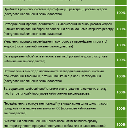
Прийняття рамкової системи ідентифікації і реєстрації рогатої худоби
100%
(поступове наближення законодавства)
Затвердження правил ідентифікації і маркування великої рогатої худоби
шляхом прикріплення бирок та занесення даних до комп'ютерного реєстру
100%
(поступове наближення законодавства)
Ухвалення порядку переміщення і контролю за переміщенням рогатої
100%
худоби (поступове наближення законодавства)
Затвердження обов'язків власників великої рогатої худоби (поступове
100%
наближення законодавства)
Встановлення вимог до яловичини та затвердження єдиної системи
етикетування яловичини, а також винятків під час її застосування
100%
(поступове наближення законодавства)
Затвердження добровільної системи етикетування яловичини, в тому
100%
числі з третіх країн (поступове наближення законодавства)
Передбачення застосування санкцій у випадках невідповідності якості
продукції чи її маркуваня вимогам ЄС (поступове наближення
100%
законодавства)
Визначення повноважень національного компетентного органу
100%
моніторингу якості продукції (поступове наближення законодавства)