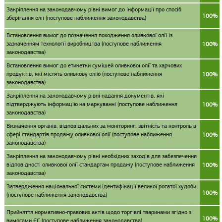
Закріплення на законодавчому рівні вимог до інформації про спосіб
100%
зберігання олії (поступове наближення законодавства)
Встановлення вимог до позначення походження оливкової олії із
зазначенням технології виробництва (поступове наближення
100%
законодавства)
Встановлення вимог до етикетки сумішей оливкової олії та харчових
продуктів, які містять оливкову олію (поступове наближення
100%
законодавства)
Закріплення на законодавчому рівні надання документів, які
підтверджують інформацію на маркуванні (поступове наближення
100%
законодавства)
Визначення органів, відповідальних за моніторинг, звітність та контроль в
сфері стандартів продажу оливкової олії (поступове наближення
100%
законодавства)
Закріплення на законодавчому рівні необхідних заходів для забезпечення
відповідності оливкової олії стандартам продажу (поступове наближення
100%
законодавства)
Затвердження національної системи ідентифікації великої рогатої худоби
100%
(поступове наближення законодавства)
Прийняття нормативно-правових актів щодо торгівлі тваринами згідно з
100%
вимогами ЄС (поступове наближення законодавства)