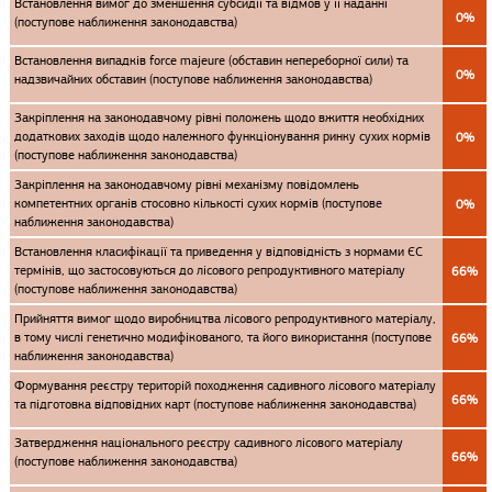
Встановлення вимог до зменшення субсидії та відмов у її наданні
0%
(поступове наближення законодавства)
Встановлення випадків force majeure (обставин непереборної сили) та
0%
надзвичайних обставин (поступове наближення законодавства)
Закріплення на законодавчому рівні положень щодо вжиття необхідних
додаткових заходів щодо належного функціонування ринку сухих кормів
0%
(поступове наближення законодавства)
Закріплення на законодавчому рівні механізму повідомлень
компетентних органів стосовно кількості сухих кормів (поступове
0%
наближення законодавства)
Встановлення класифікації та приведення у відповідність з нормами ЄС
термінів, що застосовуються до лісового репродуктивного матеріалу
66%
(поступове наближення законодавства)
Прийняття вимог щодо виробництва лісового репродуктивного матеріалу,
в тому числі генетично модифікованого, та його використання (поступове
66%
наближення законодавства)
Формування реєстру територій походження садивного лісового матеріалу
66%
та підготовка відповідних карт (поступове наближення законодавства)
Затвердження національного реєстру садивного лісового матеріалу
66%
(поступове наближення законодавства)