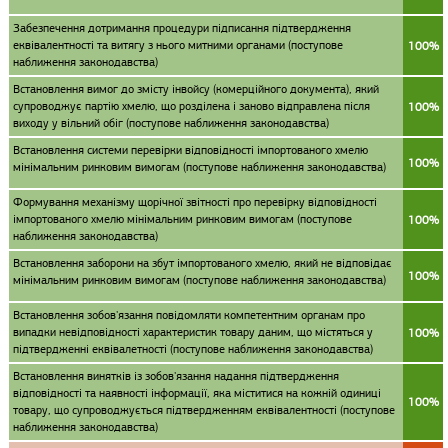
Забезпечення дотримання процедури підписання підтвердження
еквівалентності та витягу з нього митними органами (поступове
100%
наближення законодавства)
Встановлення вимог до змісту інвойсу (комерційного документа), який
супроводжує партію хмелю, що розділена і заново відправлена після
100%
виходу у вільний обіг (поступове наближення законодавства)
Встановлення системи перевірки відповідності імпортованого хмелю
100%
мінімальним ринковим вимогам (поступове наближення законодавства)
Формування механізму щорічної звітності про перевірку відповідності
імпортованого хмелю мінімальним ринковим вимогам (поступове
100%
наближення законодавства)
Встановлення заборони на збут імпортованого хмелю, який не відповідає
100%
мінімальним ринковим вимогам (поступове наближення законодавства)
Встановлення зобов'язання повідомляти компетентним органам про
випадки невідповідності характеристик товару даним, що містяться у
100%
підтвердженні еквівалетності (поступове наближення законодавства)
Встановлення винятків із зобов'язання надання підтвердження
відповідності та наявності інформації, яка міститися на кожній одиниці
100%
товару, що супроводжується підтвердженням еквівалентності (поступове
наближення законодавства)