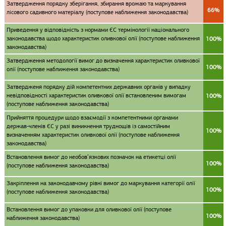
Затвердження порядку зберігання, збирання врожаю та маркування
66%
лісового садивного матеріалу (поступове наближення законодавства)
Приведення у відповідність з нормами ЄС термінології національного
законодавства щодо характеристик оливкової олії (поступове наближення
100%
законодавства)
Затвердження методології вимог до визначення характеристик оливкової
100%
олії (поступове наближення законодавства)
Затвердженя порядку дій компетентних державних органів у випадку
невідповідності характеристик оливкової олії встановленим вимогам
100%
(поступове наближення законодавства)
Прийняття процедури щодо взаємодії з компетентними органами
держав-членів ЄС у разі виникнення труднощів із самостійним
100%
визначенням характеристик оливкової олії (поступове наближення
законодавства)
Встановлення вимог до необов’язкових позначок на етикетці олії
100%
(поступове наближення законодавства)
Закріплення на законодавчому рівні вимог до маркування категорії олії
100%
(поступове наближення законодавства)
Встановлення вимог до упаковки для оливкової олії (поступове
100%
наближення законодавства)