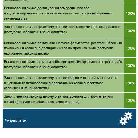
Встановлення вимог до пакування замороженого або
швидкозамороженого м’яса свійської птиці (поступове наближення
100%
законодавства)
Закріплення на законодавчому рівні використання методів охолодження
100%
(поступове наближення законодавства)
Встановлення вимог до позначення типів фермерства, реестрації боєнь та
призначення органів, відповідальних за контроль за ними (поступове
100%
наближення законодавства)
Встановлення вимог до м’яса свійської птиці, імпортованого з третіх країн
100%
(поступове наближення законодавства)
Закріплення на законодавчому рівні перевірок м’яса свійської птиці на
вміст води та встановлення відповідальних органів (поступове
100%
наближення законодавства)
Закріплення на законодавчому рівні повідомлень для компетентних
100%
органів (поступове наближення законодавства)
Результати: