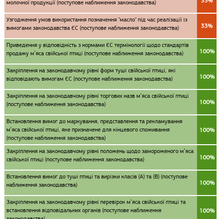
33%
молочної продукції (поступове наближення законодавства)
Узгодження умов використання позначення "масло" під час реалізації із
33%
вимогами законодавства ЄС (поступове наближення законодавства)
Приведення у відповідність з нормами ЄС термінології щодо стандартів
100%
продажу м’яса свійської птиці (поступове наближення законодавства)
Закріплення на законодавчому рівні форм туші свійської птиці, які
100%
відповідають вимогам ЄС (поступове наближення законодавства)
Закріплення на законодавчому рівні торгових назв м’яса свійської птиці
100%
(поступове наближення законодавства)
Встановлення вимог до маркування, представлення та рекламування
м’яса свійської птиці, яке призначене для кінцевого споживання
100%
(поступове наближення законодавства)
Закріплення на законодавчому рівні положень щодо замороженого м’яса
100%
свійської птиці (поступове наближення законодавства)
Встановлення вимог до туші птиці та вирізки класів (А) та (В) (поступове
100%
наближення законодавства)
Закріплення на законодавчому рівні перевірок м’яса свійської птиці та
встановлення відповідальних органів (поступове наближення
100%
законодавства)