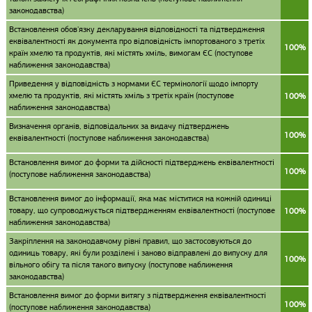
законодавства)
Встановлення обов'язку декларування відповідності та підтвердження
еквівалентності як документа про відповідність імпортованого з третіх
100%
країн хмелю та продуктів, які містять хміль, вимогам ЄС (поступове
наближення законодавства)
Приведення у відповідність з нормами ЄС термінології щодо імпорту
хмелю та продуктів, які містять хміль з третіх країн (поступове
100%
наближення законодавства)
Визначення органів, відповідальних за видачу підтверджень
100%
еквівалентності (поступове наближення законодавства)
Встановлення вимог до форми та дійсності підтверджень еквівалентності
100%
(поступове наближення законодавства)
Встановлення вимог до інформації, яка має міститися на кожній одиниці
товару, що супроводжується підтвердженням еквівалентності (поступове
100%
наближення законодавства)
Закріплення на законодавчому рівні правил, що застосовуються до
одиниць товару, які були розділені і заново відправлені до випуску для
100%
вільного обігу та після такого випуску (поступове наближення
законодавства)
Встановлення вимог до форми витягу з підтвердження еквівалентності
100%
(поступове наближення законодавства)