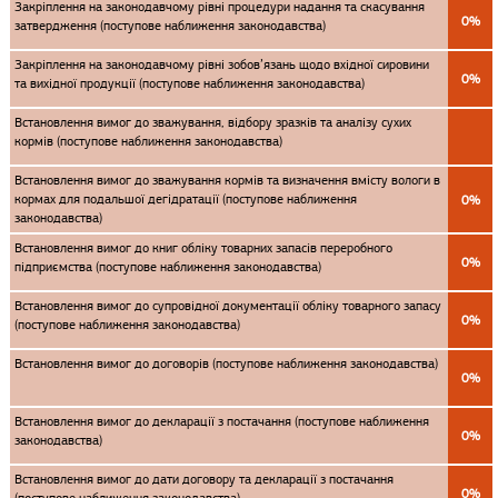
Закріплення на законодавчому рівні процедури надання та скасування
0%
затвердження (поступове наближення законодавства)
Закріплення на законодавчому рівні зобов’язань щодо вхідної сировини
0%
та вихідної продукції (поступове наближення законодавства)
Встановлення вимог до зважування, відбору зразків та аналізу сухих
кормів (поступове наближення законодавства)
Встановлення вимог до зважування кормів та визначення вмісту вологи в
кормах для подальшої дегідратації (поступове наближення
0%
законодавства)
Встановлення вимог до книг обліку товарних запасів переробного
0%
підприємства (поступове наближення законодавства)
Встановлення вимог до супровідної документації обліку товарного запасу
0%
(поступове наближення законодавства)
Встановлення вимог до договорів (поступове наближення законодавства)
0%
Встановлення вимог до декларації з постачання (поступове наближення
0%
законодавства)
Встановлення вимог до дати договору та декларації з постачання
0%