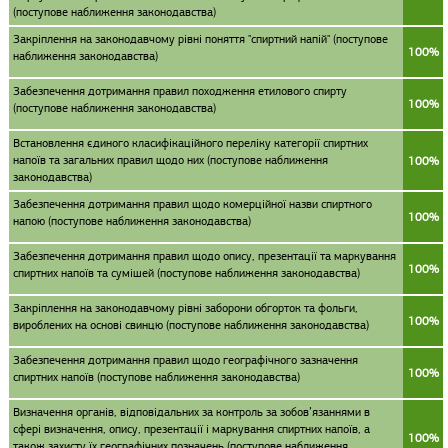
(поступове наближення законодавства)
Закріплення на законодавчому рівні поняття "спиртний напій" (поступове
100%
наближення законодавства)
Забезпечення дотримання правил походження етилового спирту
100%
(поступове наближення законодавства)
Встановлення єдиного класифікаційного переліку категорії спиртних
напоїв та загальних правил щодо них (поступове наближення
100%
законодавства)
Забезпечення дотримання правил щодо комерційної назви спиртного
100%
напою (поступове наближення законодавства)
Забезпечення дотримання правил щодо опису, презентації та маркування
100%
спиртних напоїв та сумішей (поступове наближення законодавства)
Закріплення на законодавчому рівні заборони обгорток та фольги,
100%
вироблених на основі свинцю (поступове наближення законодавства)
Забезпечення дотримання правил щодо географічного зазначення
100%
спиртних напоїв (поступове наближення законодавства)
Визначення органів, відповідальних за контроль за зобов’язаннями в
сфері визначення, опису, презентації і маркування спиртних напоїв, а
100%
також захисту їх географічних позначень (поступове наближення