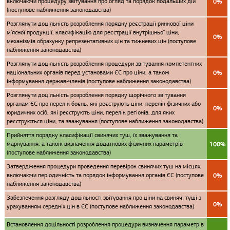
включаючи процедуру звітування про огляд та порядок подальших дій
0%
(поступове наближення законодавства)
Розглянути доцільність розроблення порядку реєстрації ринкової ціни
м'ясної продукції, класифікацію для реєстрації внутрішньої ціни,
0%
механізмів обрахунку репрезентативних цін та тижневих цін (поступове
наближення законодавства)
Розглянути доцільність розроблення процедури звітування компетентних
національних органів перед установами ЄС про ціни, а також
0%
інформування держав-членів (поступове наближення законодавства)
Розглянути доцільність розроблення порядку щорічного звітування
органам ЄС про перелік боєнь, які реєструють ціни, перелік фізичних або
0%
юридичних осіб, які реєструють ціни, перелік регіонів, для яких
реєструються ціни, та зважування (поступове наближення законодавства)
Прийняття порядку класифікації свинячих туш, їх зважування та
маркування, а також визначення додаткових фізичних параметрів
100%
(поступове наближення законодавства)
Затвердження процедури проведення перевірок свинячих туш на місцях,
включаючи періодичність та порядок інформування органів ЄС (поступове
0%
наближення законодавства)
Забезпечення розгляду доцільності звітування про ціни на свинячі туші з
0%
урахуванням середніх цін в ЄС (поступове наближення законодавства)
Встановлення доцільності розроблення процедури визначення параметрів