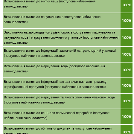
Встановлення вимог до митих яєць (поступове наближення
100%
законодавства)
Встановлення вимог до пакувальників (поступове наближення
100%
законодавства)
Закріплення на законодавчому рівні строків сортування, маркування та
пакування яєць і маркування споживчих упаковок (поступове наближення
100%
законодавства)
Встановлення вимог до інформації, зазначеній на транспортній упаковці
100%
(поступове наближення законодавства)
Встановлення вимог до маркування яєць (поступове наближення
100%
законодавства)
Встановлення вимог до інформації, що зазначається для продажу
100%
нерозфасованої продукції (поступове наближення законодавства)
Встановлення вимог до маркування та якості споживчих упаковок яєць
100%
(поступове наближення законодавства)
Встановлення вимог до яєць для промислової переробки (поступове
100%
наближення законодавства)
Встановлення вимог до облікових документів (поступове наближення
100%
законодавства)