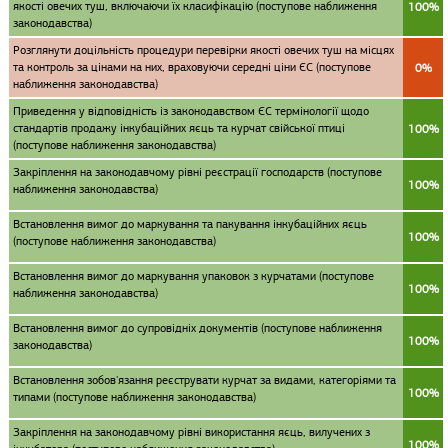
якості овечих туш, включаючи їх класифікацію (поступове наближення
100%
законодавства)
Розглянути доцільність процедури перевірки якості овечих туш на місцях
та контроль за цінами на них, враховуючи середні ціни ЄС (поступове
0%
наближення законодавства)
Приведення у відповідність із законодавством ЄС термінології щодо
cтандартів продажу інкубаційних яєць та курчат свійської птиці
100%
(поступове наближення законодавства)
Закріплення на законодавчому рівні реєстрації господарств (поступове
100%
наближення законодавства)
Встановлення вимог до маркування та пакування інкубаційних яєць
100%
(поступове наближення законодавства)
Встановлення вимог до маркування упаковок з курчатами (поступове
100%
наближення законодавства)
Встановлення вимог до супровідніх документів (поступове наближення
100%
законодавства)
Встановлення зобов'язання реєструвати курчат за видами, категоріями та
100%
типами (поступове наближення законодавства)
Закріплення на законодавчому рівні використання яєць, вилучених з
100%