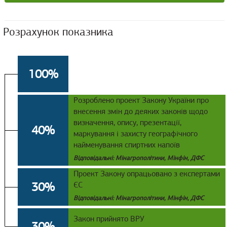
Розрахунок показника
100%
Розроблено проект Закону України про
внесення змін до деяких законів щодо
визначення, опису, презентації,
40%
маркування і захисту географічного
найменування спиртних напоїв
Відповідальні: Мінагрополітики, Мінфін, ДФС
Проект Закону опрацьовано з експертами
30%
ЄС
Відповідальні: Мінагрополітики, Мінфін, ДФС
Закон прийнято ВРУ
30%