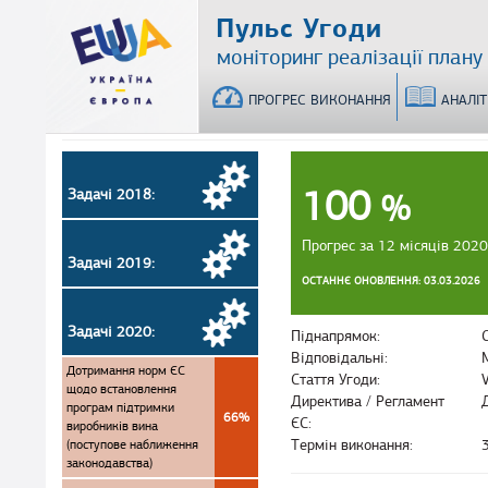
Перейти
Пульс Угоди
до
моніторинг реалізації плану
основного
матеріалу
ПРОГРЕС ВИКОНАННЯ
АНАЛІ
100
Задачі 2018:
%
Прогрес за 12 місяців 2020
Задачі 2019:
ОСТАННЄ ОНОВЛЕННЯ: 03.03.2026
Задачі 2020:
Піднапрямок:
Відповідальні:
Дотримання норм ЄС
Стаття Угоди:
щодо встановлення
Директива / Регламент
програм підтримки
66%
ЄС:
виробників вина
(поступове наближення
Термін виконання:
законодавства)