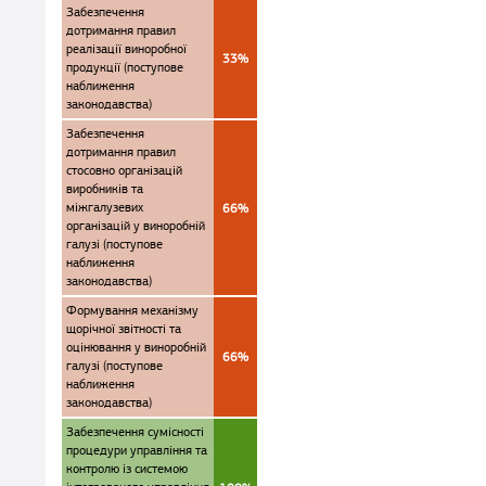
Забезпечення
дотримання правил
реалізації виноробної
33%
продукції (поступове
наближення
законодавства)
Забезпечення
дотримання правил
стосовно організацій
виробників та
міжгалузевих
66%
організацій у виноробній
галузі (поступове
наближення
законодавства)
Формування механізму
щорічної звітності та
оцінювання у виноробній
66%
галузі (поступове
наближення
законодавства)
Забезпечення сумісності
процедури управління та
контролю із системою