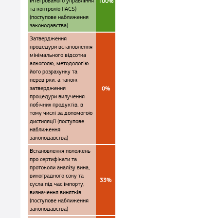
інтегрованого управління
100%
та контролю (IACS)
(поступове наближення
законодавства)
Затвердження
процедури встановлення
мінімального відсотка
алкоголю, методологію
його розрахунку та
перевірки, а також
затвердження
0%
процедури вилучення
побічних продуктів, в
тому числі за допомогою
дистиляції (поступове
наближення
законодавства)
Встановлення положень
про сертифікати та
протоколи аналізу вина,
виноградного соку та
33%
сусла під час імпорту,
визначення винятків
(поступове наближення
законодавства)