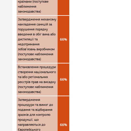
країнами (поступове
наближення
законодавства)
Затвердження механізму
накладення санкцій за
порушення порядку
введення в обіг вина або
дистиляції та
66%
недотримання
зобов’язань виробником
(поступове наближення
законодавства)
Встановлення процедури
створення національного
та/або регіональних
66%
реєстрів прав на висадку
(поступове наближення
законодавства)
Затвердження
процедури та вимог до
подання та відбирання
зразків для контролю
продукції, що
направляються до
66%
Європейського