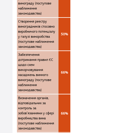
винограду (поступове
наближення
законодавства)
Створення реестру
виноградників стосовно
виробничого потенціалу
50%
у галузі виноробства
(поступове наближення
законодавства)
Забезпечення
дотримання правил ЄС
щодо схем
викорчовування
66%
насаджень винного
винограду (поступове
наближення
законодавства)
Визначення органів,
відповідальних за
контроль за
зобов’язаннями у сфері
66%
виробництва вина
(поступове наближення
законодавства)