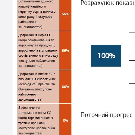
Розрахунок показ
Встановлення єдиного
класифікаційного
переліку сортів винного
66%
винограду (поступове
наближення
законодавства)
Дотримання норм ЄС
щодо рекламування та
виробництва продукції,
виробленої з відповідних
66%
100%
сортів винного винограду
(поступове наближення
законодавства)
Дотримання вимог ЄС з
визначення енологічних
(oenological) практик та
66%
обмежень (поступове
наближення
законодавства)
Забезпечення
дотримання норм ЄС
Поточний прогрес
щодо торгівлі вином з
0%
третіми країнами
(поступове наближення
законодавства)