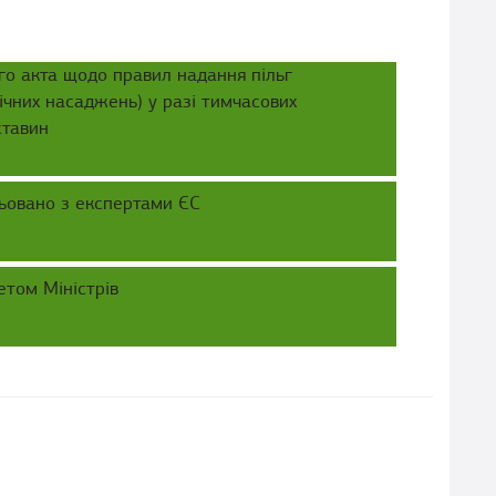
о акта щодо правил надання пільг
ічних насаджень) у разі тимчасових
ставин
ьовано з експертами ЄС
том Міністрів