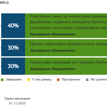
ника
Розроблено зміни до нормативно-правовог
виробникам садивного матеріалу (багатор
40%
ускладнень постачання і надзвичайних об
Відповідальні: Мінагрополітики
Проект нормативно-правового акта опрац
30%
Відповідальні: Мінагрополітики
Нормативно-правовий акт прийнято Кабіне
30%
Відповідальні: Мінагрополітики
Завершено
У зоні ризику
Прострочено
Не оцінено
Термін виконання
31.12.2020