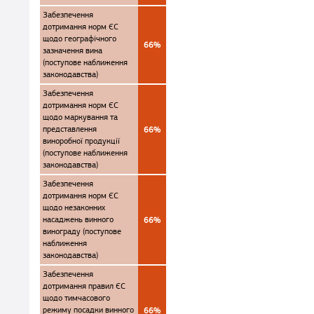
Забезпечення
дотримання норм ЄС
щодо географічного
66%
зазначення вина
(поступове наближення
законодавства)
Забезпечення
дотримання норм ЄС
щодо маркування та
представлення
66%
виноробної продукції
(поступове наближення
законодавства)
Забезпечення
дотримання норм ЄС
щодо незаконних
насаджень винного
66%
винограду (поступове
наближення
законодавства)
Забезпечення
дотримання правил ЄС
щодо тимчасового
режиму посадки винного
66%