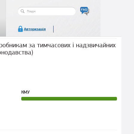
Пошукова
форма
Пошук
Авторизація
робникам за тимчасових і надзвичайних
онодавства)
КМУ