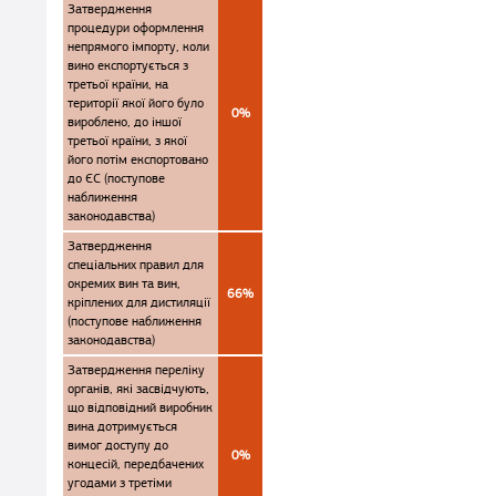
Затвердження
процедури оформлення
непрямого імпорту, коли
вино експортується з
третьої країни, на
території якої його було
0%
вироблено, до іншої
третьої країни, з якої
його потім експортовано
до ЄС (поступове
наближення
законодавства)
Затвердження
спеціальних правил для
окремих вин та вин,
66%
кріплених для дистиляції
(поступове наближення
законодавства)
Затвердження переліку
органів, які засвідчують,
що відповідний виробник
вина дотримується
вимог доступу до
0%
концесій, передбачених
угодами з третіми