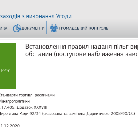
 заходів з виконання Угоди
ТИКА
ДОКУМЕНТИ
ГРОМАДСЬКИЙ КОНТРОЛЬ
Встановлення правил наданя пільг ви
обставин (поступове наближення зак
 року
Стандарти торгівлі рослинами
Мінагрополітики
V.17.405, Додаток XXXVIII
Директива Ради 92/34 (скасована та замінена Директивою 2008/90/ЄС)
31.12.2020